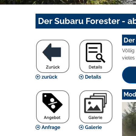
Der Subaru Forester - a
Der
Völli
vieles
zurück
Details
Mode
Anfrage
Galerie