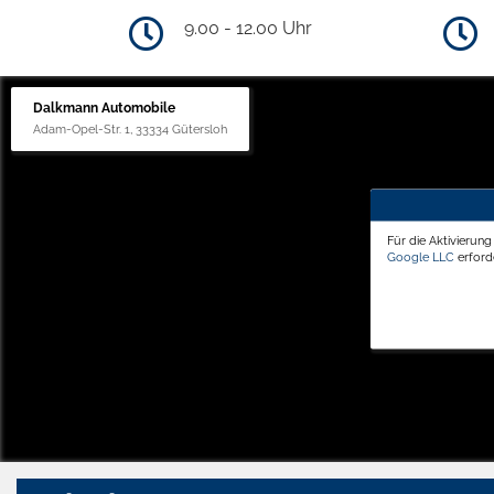
9.00 - 12.00 Uhr
Dalkmann Automobile
Adam-Opel-Str. 1, 33334 Gütersloh
Für die Aktivierun
Google LLC
erforde