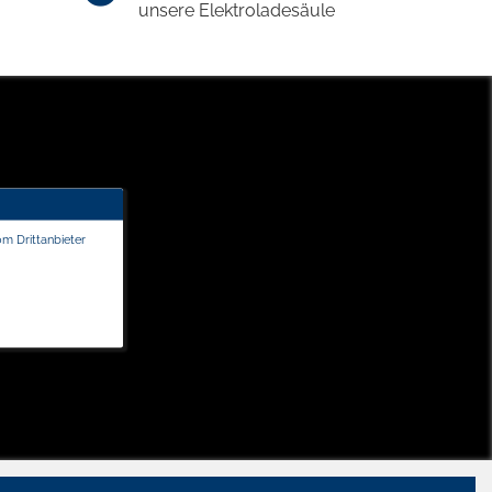
unsere Elektroladesäule
om Drittanbieter