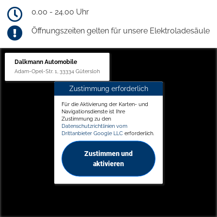
0.00 - 24.00 Uhr
Öffnungszeiten gelten für unsere Elektroladesäule
Dalkmann Automobile
Adam-Opel-Str. 1, 33334 Gütersloh
Zustimmung erforderlich
Für die Aktivierung der Karten- und
Navigationsdienste ist Ihre
Zustimmung zu den
Datenschutzrichtlinien vom
Drittanbieter Google LLC
erforderlich.
Zustimmen und
aktivieren