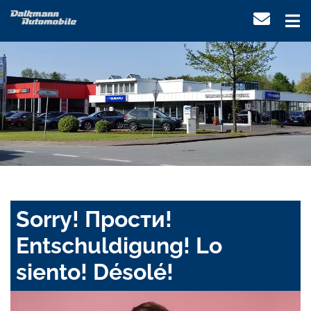
Sorry! Прости!
Entschuldigung! Lo
siento! Désolé!