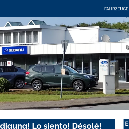
FAHRZEUGE
E
digung! Lo siento! Désolé!