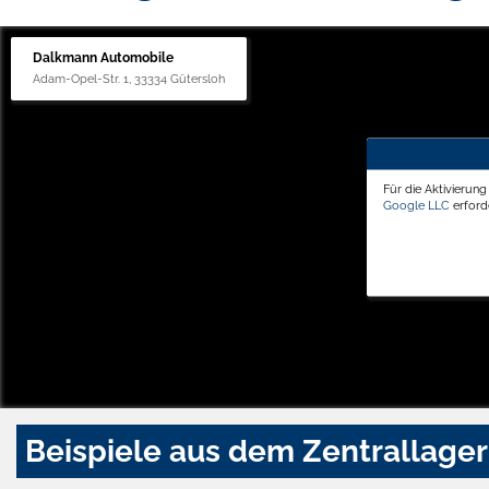
Dalkmann Automobile
Adam-Opel-Str. 1, 33334 Gütersloh
Für die Aktivierun
Google LLC
erforde
Beispiele aus dem Zentrallager