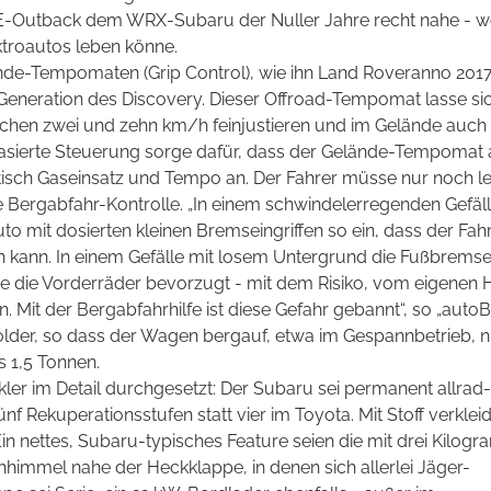
r E-Outback dem WRX-Subaru der Nuller Jahre recht nahe - 
ktroautos leben könne.
nde-Tempomaten (Grip Control), wie ihn Land Roveranno 201
n Generation des Discovery. Dieser Offroad-Tempomat lasse si
schen zwei und zehn km/h feinjustieren und im Gelände auch 
basierte Steuerung sorge dafür, dass der Gelände-Tempomat 
atisch Gaseinsatz und Tempo an. Der Fahrer müsse nur noch l
e Bergabfahr-Kontrolle. „In einem schwindelerregenden Gefäll
o mit dosierten kleinen Bremseingriffen so ein, dass der Fahr
kann. In einem Gefälle mit losem Untergrund die Fußbremse
mse die Vorderräder bevorzugt - mit dem Risiko, vom eigenen
Mit der Bergabfahrhilfe ist diese Gefahr gebannt“, so „autoB
older, so dass der Wagen bergauf, etwa im Gespannbetrieb, n
s 1,5 Tonnen.
ler im Detail durchgesetzt: Der Subaru sei permanent allrad-
f Rekuperationsstufen statt vier im Toyota. Mit Stoff verklei
n nettes, Subaru-typisches Feature seien die mit drei Kilog
himmel nahe der Heckklappe, in denen sich allerlei Jäger-