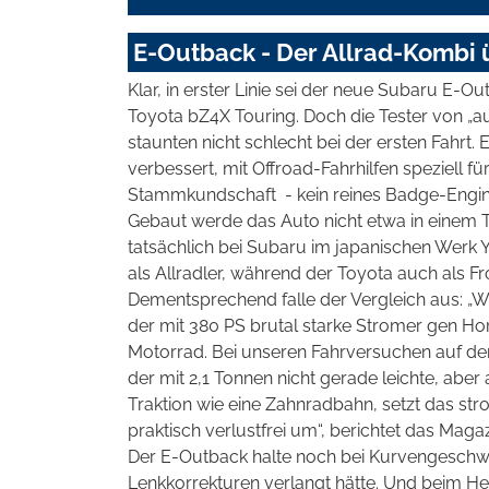
E-Outback - Der Allrad-Kombi
Klar, in erster Linie sei der neue Subaru E-O
Toyota bZ4X Touring. Doch die Tester von „
staunten nicht schlecht bei der ersten Fahrt. Er
verbessert, mit Offroad-Fahrhilfen speziell fü
Stammkundschaft
- kein reines Badge-Engin
Gebaut werde das Auto nicht etwa in einem
tatsächlich bei Subaru im japanischen Werk 
als Allradler, während der Toyota auch als Fron
Dementsprechend falle der Vergleich aus: „
der mit 380 PS brutal starke Stromer gen Hor
Motorrad. Bei unseren Fahrversuchen auf dem
der mit 2,1 Tonnen nicht gerade leichte, ab
Traktion wie eine Zahnradbahn, setzt das 
praktisch verlustfrei um“, berichtet das Magaz
Der E-Outback halte noch bei Kurvengeschwindi
Lenkkorrekturen verlangt hätte. Und beim H