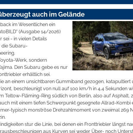
 überzeugt auch im Gelände
utback im Wesentlichen ein
autoBILD“ (Ausgabe 14/2026)
 sei - in vielen Details
r die Subaru-
eering.
 Toyota-Werk, sondern
Yajima. Den Subaru gebe es nur
ttriebler erhältlich sei.
Wie an einem unsichtbaren Gummiband gezogen, katapultiert 
izont, beschleunigt von null auf 100 km/h in 4,4 Sekunden wi
 Teltow-Fläming-Ring südlich von Berlin, also auf Asphalt, z
er auch mit einem tiefen Schwerpunkt gesegnete Allrad-Kombi 
stromer-typisch monströse Drehzahlmoment von zweimal 269
in.
gkeiten stur die Linie, bei denen ein Fronttriebler
längst na
erausbeschleunigen aus Kurven sei weder Über- noch Unters