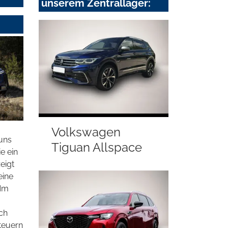
unserem Zentrallager:
Volkswagen
uns
Tiguan Allspace
e ein
eigt
eine
 Nm
ch
teuern