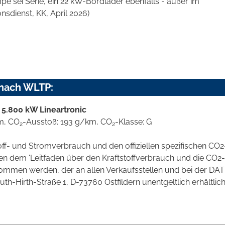
e sei Serie,
ein 22 kW-Bordlader ebenfalls - außer im
nsdienst, KK, April 2026)
 nach WLTP:
 5.800 kW Lineartronic
km, CO
-Ausstoß: 193 g/km, CO
-Klasse: G
2
2
toff- und Stromverbrauch und den offiziellen spezifischen CO2
 dem 'Leitfaden über den Kraftstoffverbrauch und die CO2-
mmen werden, der an allen Verkaufsstellen und bei der DAT
irth-Straße 1, D-73760 Ostfildern unentgeltlich erhältlich 