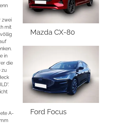
wenn
7 zwei
ch mit
Mazda CX-80
völlig
auf
enken.
e in
er die
 zu
 Heck
ILD“.
icht
Ford Focus
dete A-
ramm