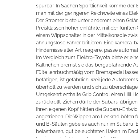
spürbar. In Sachen Sportlichkeit komme de
man mit der geringeren Reichweite eines Ele
Der Stromer biete unter anderem einen Gelä
Preisklassen höher einführte, mit der fünfte
einem Wippschalter in der Mittelkonsole zwi
ahnungslose Fahrer brillieren: Eine kamera-
Hindernisse aller Art reagiere, passe autom
Im Vergleich zum Elektro-Toyota biete er ein
Kallinchen bremst sie das bergabfahrende Aut
Füße lehrbuchmäßig vom Bremspedal lassen 
betätigen, ist gefährlich, weil jede Autobre
überholt zu werden und sich zu überschlagen. 
Umgekehrt enthalte Grip Control einen Hill H
zurückrollt. Ziehen dürfe der Subaru übrigen
Ihren eigenen Kopf hätten die Subaru-Entwick
angetrieben. Die Wippen am Lenkrad böten fün
und B-Säulen gebe es auch nur im Subaru. Ei
belastbaren, gut beleuchteten Haken im Dach