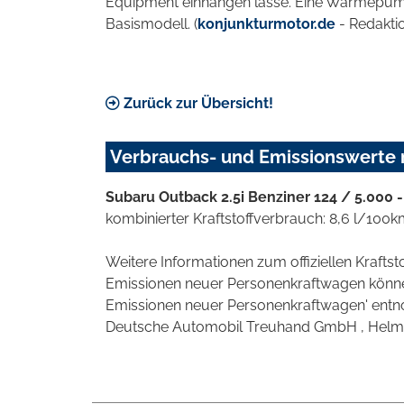
Equipment einhängen lasse. Eine Wärmepump
Basismodell. (
konjunkturmotor.de
- Redaktio
Zurück zur Übersicht!
Verbrauchs- und Emissionswerte
Subaru Outback 2.5i Benziner 124 / 5.000 -
kombinierter Kraftstoffverbrauch: 8,6 l/100
Weitere Informationen zum offiziellen Krafts
Emissionen neuer Personenkraftwagen können
Emissionen neuer Personenkraftwagen' entno
Deutsche Automobil Treuhand GmbH , Helmuth-H