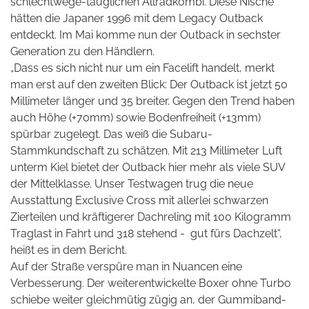
schlechtwege-tauglichen Allradkombi. Diese Nische
hätten die Japaner 1996 mit dem Legacy Outback
entdeckt. Im Mai komme nun der Outback in sechster
Generation zu den Händlern.
„Dass es sich nicht nur um ein Facelift handelt, merkt
man erst auf den zweiten Blick: Der Outback ist jetzt 50
Millimeter länger und 35 breiter. Gegen den Trend haben
auch Höhe (+70mm) sowie Bodenfreiheit (+13mm)
spürbar zugelegt. Das weiß die Subaru-
Stammkundschaft zu schätzen. Mit 213 Millimeter Luft
unterm Kiel bietet der Outback hier mehr als viele SUV
der Mittelklasse. Unser Testwagen trug die neue
Ausstattung Exclusive Cross mit allerlei schwarzen
Zierteilen und kräftigerer Dachreling mit 100 Kilogramm
Traglast in Fahrt und 318 stehend -
gut fürs Dachzelt“,
heißt es in dem Bericht.
Auf der Straße verspüre man in Nuancen eine
Verbesserung. Der weiterentwickelte Boxer ohne Turbo
schiebe weiter gleichmütig zügig an, der Gummiband-