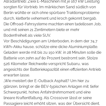
Allradantrieb: Zwei E-Maschinen mit je 167 kW Leistung
sorgten für Vortrieb. Im märkischen Sand südlich von
Berlin wühlte er sich ohne spürbare
Traktionsprobleme
durch, kletterte vehement und kroch gekonnt bergab.
Die Offroad-Fahrsysteme machten einen tadellosen Job,
und mit seinen 21 Zentimetern biete er mehr
Bodenfreiheit als viele SUV.
Vor Beschädigungen am Unterboden, in dem der 74,7
kWh-Akku hause, schütze eine dicke Aluminiumplatte.
Geladen werde mit bis zu 150 kW, in 28 Minuten solle die
Batterie von zehn auf 80 Prozent bestromt sein. Stolze
526 Kilometer Reichweite verspricht Subaru, was
angesichts der Batteriekapazität einen effizienten Antrieb
erwarten lasse.
„Wie meistert der E-Outback Asphalt? Um hier zu
glänzen, bringt er die BEV-typischen Anlagen mit: tiefer
Schwerpunkt, hohes Anfahrdrehmoment und eine
lineare Kraftentfaltung. Als Crossover lässt er seine
Passagiere leicht erhöht sitzen, was der Übersicht dient.