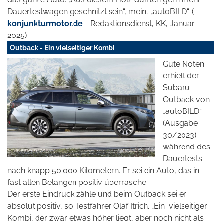
Dauertestwagen geschnitzt sein“, meint „autoBILD“. (
konjunkturmotor.de
- Redaktionsdienst, KK, Januar
2025)
Outback - Ein vielseitiger Kombi
Gute Noten
erhielt der
Subaru
Outback von
„autoBILD“
(Ausgabe
30/2023)
während des
Dauertests
nach knapp 50.000 Kilometern. Er sei ein Auto, das in
fast allen Belangen positiv überrasche.
Der erste Eindruck zähle und beim Outback sei er
absolut positiv, so Testfahrer Olaf Itrich. „Ein
vielseitiger
Kombi, der zwar etwas höher liegt, aber noch nicht als