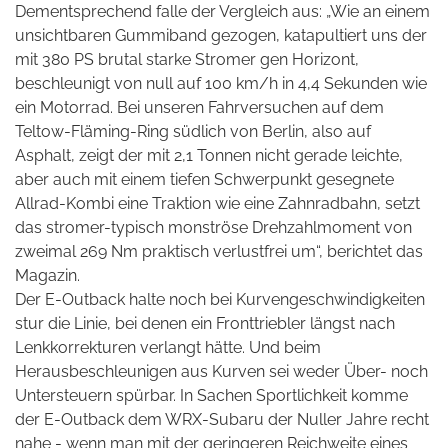
Dementsprechend falle der Vergleich aus: „Wie an einem
unsichtbaren Gummiband gezogen, katapultiert uns der
mit 380 PS brutal starke Stromer gen Horizont,
beschleunigt von null auf 100 km/h in 4,4 Sekunden wie
ein Motorrad. Bei unseren Fahrversuchen auf dem
Teltow-Fläming-Ring südlich von Berlin, also auf
Asphalt, zeigt der mit 2,1 Tonnen nicht gerade leichte,
aber auch mit einem tiefen Schwerpunkt gesegnete
Allrad-Kombi eine Traktion wie eine Zahnradbahn, setzt
das stromer-typisch monströse Drehzahlmoment von
zweimal 269 Nm praktisch verlustfrei um“, berichtet das
Magazin.
Der E-Outback halte noch bei Kurvengeschwindigkeiten
stur die Linie, bei denen ein Fronttriebler
längst nach
Lenkkorrekturen verlangt hätte. Und beim
Herausbeschleunigen aus Kurven sei weder Über- noch
Untersteuern spürbar. In Sachen Sportlichkeit komme
der E-Outback dem WRX-Subaru der Nuller Jahre recht
nahe - wenn man mit der geringeren Reichweite eines