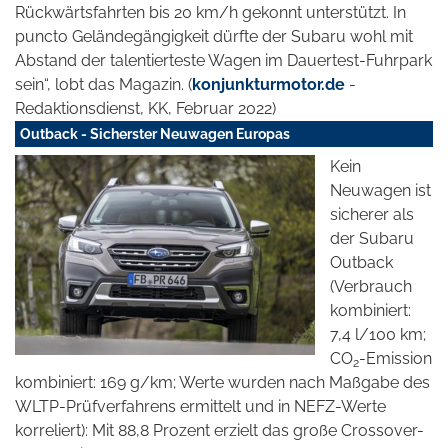
Rückwärtsfahrten bis 20 km/h gekonnt unterstützt. In
puncto Geländegängigkeit dürfte der Subaru wohl mit
Abstand der talentierteste Wagen im Dauertest-Fuhrpark
sein“, lobt das Magazin. (
konjunkturmotor.de
-
Redaktionsdienst, KK, Februar 2022)
Outback - Sicherster Neuwagen Europas
Kein
Neuwagen ist
sicherer als
der Subaru
Outback
(Verbrauch
kombiniert:
7,4 l/100 km;
CO
-Emission
2
kombiniert: 169 g/km; Werte wurden nach Maßgabe des
WLTP-Prüfverfahrens ermittelt und in NEFZ-Werte
korreliert): Mit 88,8 Prozent erzielt das große Crossover-