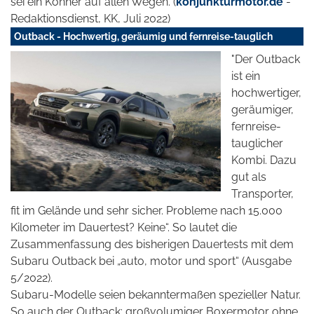
sei ein Könner auf allen Wegen. (
konjunkturmotor.de
-
Redaktionsdienst, KK, Juli 2022)
Outback - Hochwertig, geräumig und fernreise-tauglich
"Der Outback
ist ein
hochwertiger,
geräumiger,
fernreise-
tauglicher
Kombi. Dazu
gut als
Transporter,
fit im Gelände und sehr sicher. Probleme nach 15.000
Kilometer im Dauertest? Keine“. So lautet die
Zusammenfassung des bisherigen Dauertests mit dem
Subaru Outback bei „auto, motor und sport“ (Ausgabe
5/2022).
Subaru-Modelle seien bekanntermaßen spezieller Natur.
So auch der Outback: großvolumiger Boxermotor ohne