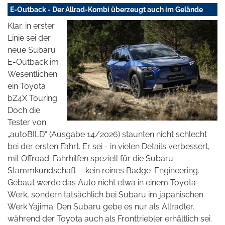
E-Outback - Der Allrad-Kombi überzeugt auch im Gelände
Klar, in erster
Linie sei der
neue Subaru
E-Outback im
Wesentlichen
ein Toyota
bZ4X Touring.
Doch die
Tester von
„autoBILD“ (Ausgabe 14/2026) staunten nicht schlecht
bei der ersten Fahrt. Er sei - in vielen Details verbessert,
mit Offroad-Fahrhilfen speziell für die Subaru-
Stammkundschaft
- kein reines Badge-Engineering.
Gebaut werde das Auto nicht etwa in einem Toyota-
Werk, sondern tatsächlich bei Subaru im japanischen
Werk Yajima. Den Subaru gebe es nur als Allradler,
während der Toyota auch als Fronttriebler erhältlich sei.