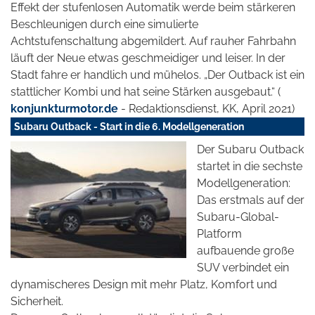
Effekt der stufenlosen Automatik werde beim stärkeren
Beschleunigen durch eine simulierte
Achtstufenschaltung abgemildert. Auf rauher Fahrbahn
läuft der Neue etwas geschmeidiger
und leiser. In der
Stadt fahre er handlich und mühelos. „Der Outback ist
ein
stattlicher Kombi und hat seine Stärken ausgebaut.“ (
konjunkturmotor.de
- Redaktionsdienst, KK, April 2021)
Subaru Outback - Start in die 6. Modellgeneration
Der Subaru Outback
startet in die sechste
Modellgeneration:
Das erstmals auf der
Subaru-Global-
Platform
aufbauende große
SUV verbindet ein
dynamischeres Design mit mehr Platz, Komfort und
Sicherheit.