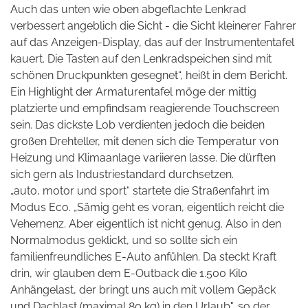
Auch das unten wie oben abgeflachte Lenkrad
verbessert angeblich die Sicht - die Sicht kleinerer Fahrer
auf das Anzeigen-Display, das auf der Instrumententafel
kauert. Die Tasten auf den Lenkradspeichen sind mit
schönen Druckpunkten gesegnet“, heißt in dem Bericht.
Ein Highlight der Armaturentafel möge der mittig
platzierte und empfindsam reagierende Touchscreen
sein. Das dickste Lob verdienten jedoch die beiden
großen Drehteller, mit denen sich die Temperatur von
Heizung und Klimaanlage variieren lasse. Die dürften
sich gern als Industriestandard durchsetzen.
„auto, motor und sport“ startete die Straßenfahrt im
Modus Eco. „Sämig geht es voran, eigentlich reicht die
Vehemenz. Aber eigentlich ist nicht genug. Also in den
Normalmodus geklickt, und so sollte sich ein
familienfreundliches E-Auto anfühlen. Da steckt Kraft
drin, wir glauben dem E-Outback die 1.500 Kilo
Anhängelast, der bringt uns auch mit vollem Gepäck
und Dachlast (maximal 80 kg) in den Urlaub", so der