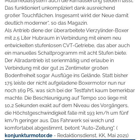
Multimediasystem auch die Klimatisierung steuern lässt.
Das funktioniert unkompliziert dank ausreichend
großer Touchflächen.
Insgesamt wirkt der Neue damit
deutlich moderner“, so das Magazin.
Als Antrieb diene der überarbeitete Vierzylinder-Boxer
mit 2,5 Liter Hubraum in Verbindung mit einem neu
entwickelten stufenlosen CVT-Getriebe, das aber auch
ein manuelles Schaltprogramm mit acht Stufen biete.
Der Allradantrieb ist serienmäßig und erlaube in
Verbindung mit der gut 21 Zentimeter großen
Bodenfreiheit sogar Ausflüge ins Gelände. Statt bisher
175 leiste der nicht aufgeladene Boxermotor nun nur
noch 169 PS, was sich bei der Testfahrt kaum bemerkbar
machte. Die Beschleunigung auf Tempo 100 liege mit
10,2 Sekunden exakt auf dem Niveau des Vorgängers,
die Höchstgeschwindigkeit falle mit 193 km/h um fünf
km/h geringer aus. Das Fahrwerk sei weich und
komfortabel abgestimmt, betont "Auto-Zeitung". (
konjunkturmotor.de
- Redaktionsdienst, KK, Mai 2021)