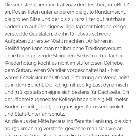
Die sechste Generation trat 2022 den Test bei „autoBILD“
an. Positiv fielen unter anderem die gute Rundumsicht,
die großen Sitze und der bis zu 1822 Liter gut nutzbare
Laderaum auf. Der eigenwillige Japaner biete so einige
versteckte Qualitäten, die ihn für etwas schwere
Aufgaben zur ersten Wahl machten. „Anfahren in
Steilhängen kann man mit ihm ohne Traktionsverlust,
ohne hochspritzende Steinchen. Selbst nach x-facher
Wiederholung kocht es nicht im stufenlosen Getriebe,
dem Subaru einen Wandler vorgeschaltet hat - hier
waren Entwickler mit Offroad-Erfahrung am Werk“, heißt
es in dem Bericht. Die Reling mit 100 kg Last dynamisch
und 318 kg statisch eigne sich bestens für Dachzelte. Ein
der Jägerei zugeneigter Kollege habe die 213 Millimeter
Bodenfreiheit gelobt, den günstigen Karosseriewinkel
und Stahl-Unterfahrschutz.
An die aus der Mitte heraus indifferente Lenkung, die sich
ab 150 km/h arg versteife, gewöhne man sich wie an
das ganze Auto. „Aus diesem Holz dürften gern mehr