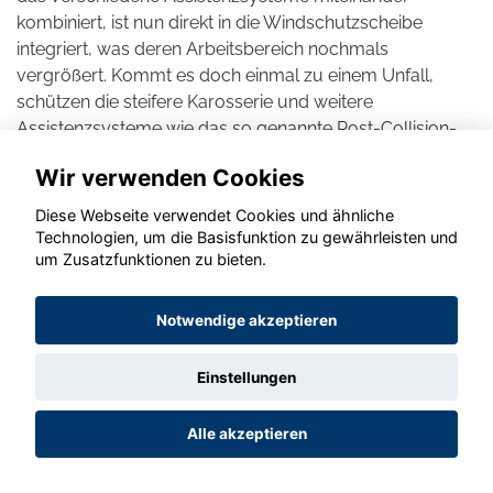
kombiniert, ist nun direkt in die Windschutzscheibe
integriert, was deren Arbeitsbereich nochmals
vergrößert. Kommt es doch einmal zu einem Unfall,
schützen die steifere Karosserie und weitere
Assistenzsysteme wie das so genannte Post-Collision-
Bremssystem (Mehrfachkollisionsbremse mit
Wir verwenden Cookies
Warnblinkautomatik), das schwerwiegendere Folgen
durch eine Notbremsung verhindert.
Diese Webseite verwendet Cookies und ähnliche
Antriebsseitig setzt der Outback auf die bewährte
Technologien, um die Basisfunktion zu gewährleisten und
Kombination aus Boxermotor, stufenlosem CVT-
um Zusatzfunktionen zu bieten.
Getriebe und permanentem Allradantrieb. Der für die
neue Modellgeneration verbesserte 2,5-Liter-Benziner,
Notwendige akzeptieren
der 124 kW/169 PS und ein maximales Drehmoment von
252 Nm entwickelt, bietet nun ein direkteres
Einstellungen
Ansprechverhalten gerade im unteren Drehzahlbereich.
Die Kraftübertragung des Vierzylinders, der natürlich die
Alle akzeptieren
aktuelle Abgasnorm Euro 6d-ISC-FSM erfüllt,
übernimmt dabei die runderneuerte Lineartronic-