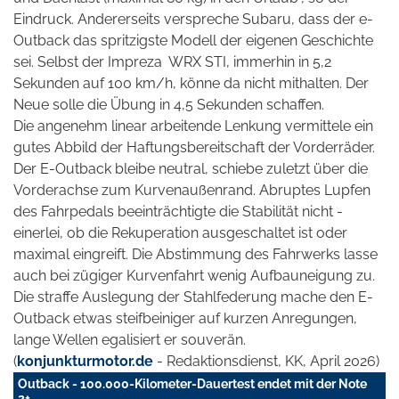
Eindruck. Andererseits verspreche Subaru, dass der e-
Outback das spritzigste Modell der eigenen Geschichte
sei. Selbst der Impreza
WRX STI, immerhin in 5,2
Sekunden auf 100 km/h, könne da nicht mithalten. Der
Neue solle die Übung in 4,5 Sekunden schaffen.
Die angenehm linear arbeitende Lenkung vermittele ein
gutes Abbild der Haftungsbereitschaft der Vorderräder.
Der E-Outback bleibe neutral, schiebe zuletzt über die
Vorderachse zum Kurvenaußenrand. Abruptes Lupfen
des Fahrpedals beeinträchtigte die Stabilität nicht -
einerlei, ob die Rekuperation ausgeschaltet ist oder
maximal eingreift. Die Abstimmung des Fahrwerks lasse
auch bei zügiger Kurvenfahrt wenig Aufbauneigung zu.
Die straffe Auslegung der Stahlfederung mache den E-
Outback etwas steifbeiniger auf kurzen Anregungen,
lange Wellen egalisiert er souverän.
(
konjunkturmotor.de
- Redaktionsdienst, KK, April 2026)
Outback - 100.000-Kilometer-Dauertest endet mit der Note
2+