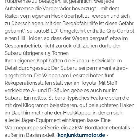
Fußbremse zu betätigen, ist gefährlich, weil jede
Autobremse die Vorderräder bevorzugt - mit dem
Risiko, vom eigenen Heck überholt zu werden und sich
zu überschlagen. Mit der Bergabfahrhilfe ist diese Gefahr
gebannt“, so „autoBILD“. Umgekehrt enthalte Grip Control
einen Hill Holder, so dass der Wagen bergauf, etwa im
Gespannbetrieb, nicht zurückrollt. Ziehen dürfe der
Subaru übrigens 1,5 Tonnen.
Ihren eigenen Kopf hätten die Subaru-Entwickler im
Detail durchgesetzt: Der Subaru sei permanent allrad-
angetrieben. Die Wippen am Lenkrad böten fünf
Rekuperationsstufen statt vier im Toyota. Mit Stoff
verkleidete A- und B-Säulen gebe es auch nur im
Subaru. Ein nettes, Subaru-typisches Feature seien die
mit drei Kilogramm belastbaren, gut beleuchteten Haken
im Dachhimmel nahe der Heckklappe, in denen sich
allerlei Jäger-Equipment einhängen lasse. Eine
Wärmepumpe sei Serie,
ein 22 kW-Bordlader ebenfalls -
außer im Basismodell. (
konjunkturmotor.de
-