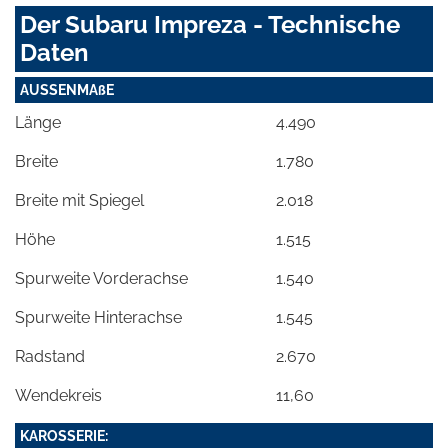
Der Subaru Impreza - Technische
Daten
AUSSENMAßE
Länge
4.490
Breite
1.780
Breite mit Spiegel
2.018
Höhe
1.515
Spurweite Vorderachse
1.540
Spurweite Hinterachse
1.545
Radstand
2.670
Wendekreis
11,60
KAROSSERIE: