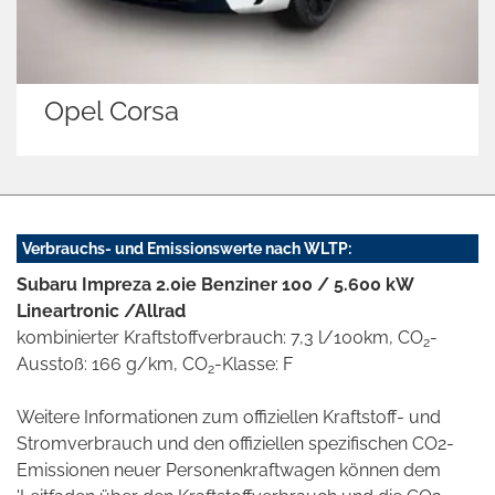
Opel Corsa
K
Verbrauchs- und Emissionswerte nach WLTP:
Subaru Impreza 2.0ie Benziner 100 / 5.600 kW
Lineartronic /Allrad
kombinierter Kraftstoffverbrauch: 7,3 l/100km, CO
-
2
Ausstoß: 166 g/km, CO
-Klasse: F
2
Weitere Informationen zum offiziellen Kraftstoff- und
Stromverbrauch und den offiziellen spezifischen CO2-
Emissionen neuer Personenkraftwagen können dem