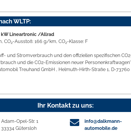
 nach WLTP:
 kW Lineartronic /Allrad
m, CO
-Ausstoß: 166 g/km, CO
-Klasse: F
2
2
stoff- und Stromverbrauch und den offiziellen spezifischen 
verbrauch und die CO2-Emissionen neuer Personenkraftwagen
omobil Treuhand GmbH , Helmuth-Hirth-Straße 1, D-73760 Ostf
Ihr Kontakt zu uns:
Adam-Opel-Str. 1
info@dalkmann-
33334 Gütersloh
automobile.de