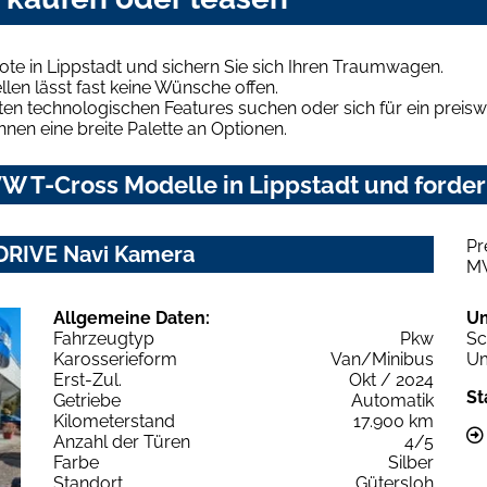
te in Lippstadt und sichern Sie sich Ihren Traumwagen.
len lässt fast keine Wünsche offen.
en technologischen Features suchen oder sich für ein preiswe
hnen eine breite Palette an Optionen.
W T-Cross Modelle in Lippstadt und fordern
Pr
.DRIVE Navi Kamera
M
Allgemeine Daten:
U
Fahrzeugtyp
Pkw
Sc
Karosserieform
Van/Minibus
Um
Erst-Zul.
Okt / 2024
St
Getriebe
Automatik
Kilometerstand
17.900 km
Anzahl der Türen
4/5
Farbe
Silber
Standort
Gütersloh