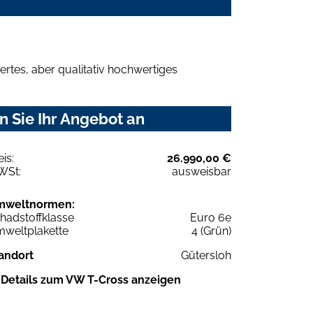
rtes, aber qualitativ hochwertiges
 Sie Ihr Angebot an
eis:
26.990,00 €
WSt:
ausweisbar
mweltnormen:
hadstoffklasse
Euro 6e
weltplakette
4 (Grün)
andort
Gütersloh
Details zum VW T-Cross anzeigen