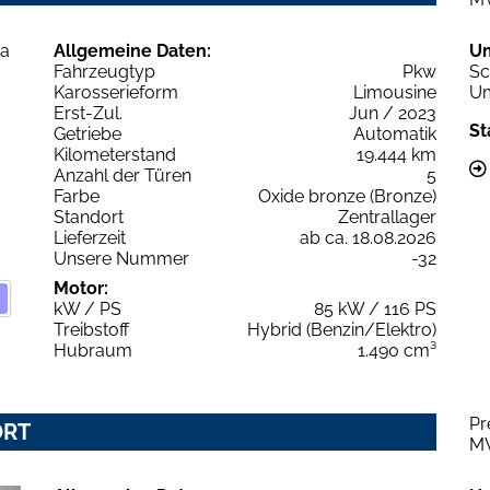
Allgemeine Daten:
U
Fahrzeugtyp
Pkw
Sc
Karosserieform
Limousine
Um
Erst-Zul.
Jun / 2023
St
Getriebe
Automatik
Kilometerstand
19.444 km
Anzahl der Türen
5
Farbe
Oxide bronze (Bronze)
Standort
Zentrallager
Lieferzeit
ab ca. 18.08.2026
Unsere Nummer
-32
Motor:
kW / PS
85 kW / 116 PS
Treibstoff
Hybrid (Benzin/Elektro)
Hubraum
1.490 cm³
Pr
ORT
M