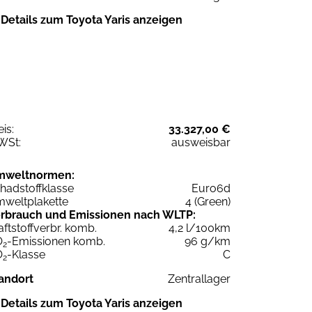
Details zum Toyota Yaris anzeigen
eis:
33.327,00 €
WSt:
ausweisbar
mweltnormen:
hadstoffklasse
Euro6d
weltplakette
4 (Green)
rbrauch und Emissionen nach WLTP:
aftstoffverbr. komb.
4,2 l/100km
O
-Emissionen komb.
96 g/km
2
O
-Klasse
C
2
andort
Zentrallager
Details zum Toyota Yaris anzeigen