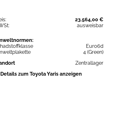
eis:
23.564,00 €
WSt:
ausweisbar
mweltnormen:
hadstoffklasse
Euro6d
weltplakette
4 (Green)
andort
Zentrallager
Details zum Toyota Yaris anzeigen