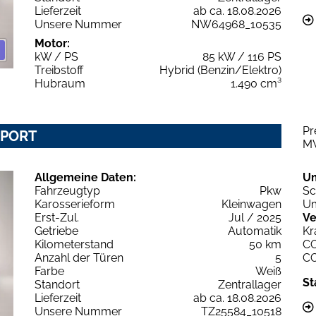
Lieferzeit
ab ca. 18.08.2026
Unsere Nummer
NW64968_10535
Motor:
kW / PS
85 kW / 116 PS
Treibstoff
Hybrid (Benzin/Elektro)
Hubraum
1.490 cm³
Pr
 SPORT
M
Allgemeine Daten:
U
Fahrzeugtyp
Pkw
Sc
Karosserieform
Kleinwagen
Um
Erst-Zul.
Jul / 2025
Ve
Getriebe
Automatik
Kr
Kilometerstand
50 km
C
Anzahl der Türen
5
C
Farbe
Weiß
St
Standort
Zentrallager
Lieferzeit
ab ca. 18.08.2026
Unsere Nummer
TZ25584_10518