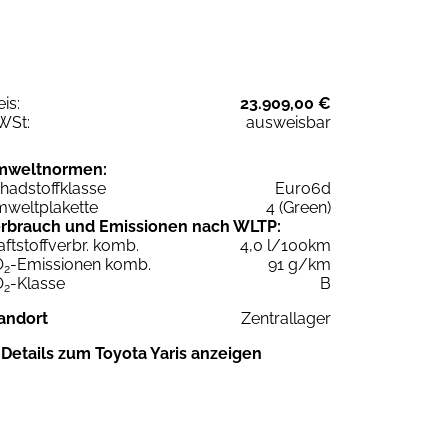
eis:
23.909,00 €
WSt:
ausweisbar
mweltnormen:
hadstoffklasse
Euro6d
weltplakette
4 (Green)
rbrauch und Emissionen nach WLTP:
aftstoffverbr. komb.
4,0 l/100km
O
-Emissionen komb.
91 g/km
2
O
-Klasse
B
2
andort
Zentrallager
Details zum Toyota Yaris anzeigen