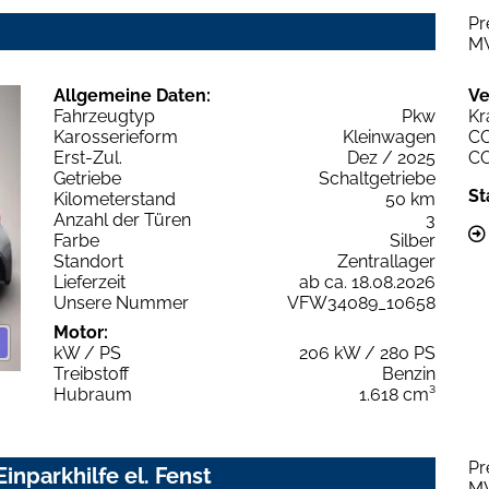
Pr
M
Allgemeine Daten:
Ve
Fahrzeugtyp
Pkw
Kr
Karosserieform
Kleinwagen
C
Erst-Zul.
Dez / 2025
C
Getriebe
Schaltgetriebe
St
Kilometerstand
50 km
Anzahl der Türen
3
Farbe
Silber
Standort
Zentrallager
Lieferzeit
ab ca. 18.08.2026
Unsere Nummer
VFW34089_10658
Motor:
kW / PS
206 kW / 280 PS
Treibstoff
Benzin
Hubraum
1.618 cm³
Pr
inparkhilfe el. Fenst
M