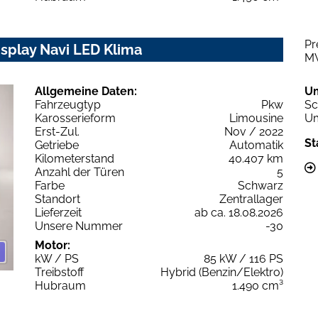
Pr
isplay Navi LED Klima
M
Allgemeine Daten:
U
Fahrzeugtyp
Pkw
Sc
Karosserieform
Limousine
Um
Erst-Zul.
Nov / 2022
St
Getriebe
Automatik
Kilometerstand
40.407 km
Anzahl der Türen
5
Farbe
Schwarz
Standort
Zentrallager
Lieferzeit
ab ca. 18.08.2026
Unsere Nummer
-30
Motor:
kW / PS
85 kW / 116 PS
Treibstoff
Hybrid (Benzin/Elektro)
Hubraum
1.490 cm³