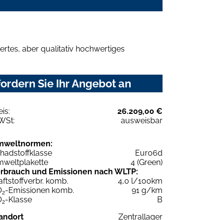
rtes, aber qualitativ hochwertiges
ordern Sie Ihr Angebot an
eis:
26.209,00 €
WSt:
ausweisbar
mweltnormen:
hadstoffklasse
Euro6d
weltplakette
4 (Green)
rbrauch und Emissionen nach WLTP:
aftstoffverbr. komb.
4,0 l/100km
O
-Emissionen komb.
91 g/km
2
O
-Klasse
B
2
andort
Zentrallager