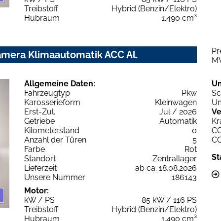
Treibstoff
Hybrid (Benzin/Elektro)
Hubraum
1.490 cm³
Pr
Kamera Klimaautomatik ACC Al.
M
Allgemeine Daten:
U
Fahrzeugtyp
Pkw
Sc
Karosserieform
Kleinwagen
Um
Erst-Zul.
Jul / 2026
Ve
Getriebe
Automatik
Kr
Kilometerstand
0
C
Anzahl der Türen
5
C
Farbe
Rot
St
Standort
Zentrallager
Lieferzeit
ab ca. 18.08.2026
Unsere Nummer
186143
Motor:
kW / PS
85 kW / 116 PS
Treibstoff
Hybrid (Benzin/Elektro)
Hubraum
1.490 cm³