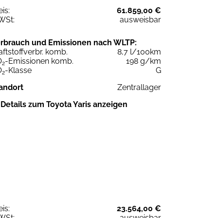
eis:
61.859,00 €
WSt:
ausweisbar
rbrauch und Emissionen nach WLTP:
aftstoffverbr. komb.
8,7 l/100km
O
-Emissionen komb.
198 g/km
2
O
-Klasse
G
2
andort
Zentrallager
Details zum Toyota Yaris anzeigen
eis:
23.564,00 €
WSt:
ausweisbar