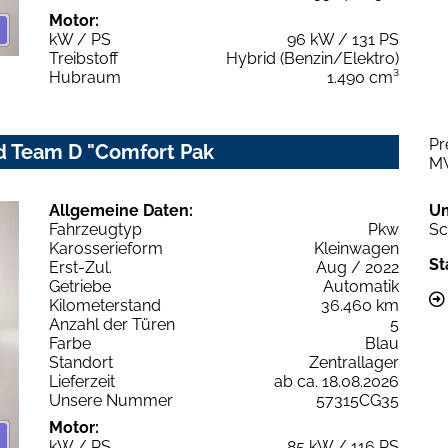
Motor:
kW / PS
96 kW / 131 PS
Treibstoff
Hybrid (Benzin/Elektro)
Hubraum
1.490 cm³
Pr
id Team D "Comfort Pak
M
Allgemeine Daten:
U
Fahrzeugtyp
Pkw
Sc
Karosserieform
Kleinwagen
St
Erst-Zul.
Aug / 2022
Getriebe
Automatik
Kilometerstand
36.460 km
Anzahl der Türen
5
Farbe
Blau
Standort
Zentrallager
Lieferzeit
ab ca. 18.08.2026
Unsere Nummer
57315CG35
Motor:
kW / PS
85 kW / 116 PS