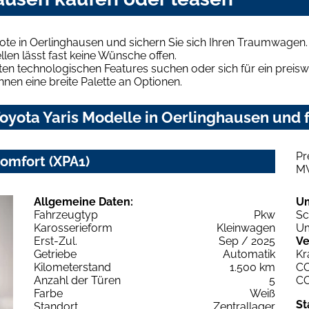
ote in Oerlinghausen und sichern Sie sich Ihren Traumwagen.
len lässt fast keine Wünsche offen.
en technologischen Features suchen oder sich für ein preiswe
hnen eine breite Palette an Optionen.
yota Yaris Modelle in Oerlinghausen und f
Pr
Comfort (XPA1)
M
Allgemeine Daten:
U
Fahrzeugtyp
Pkw
Sc
Karosserieform
Kleinwagen
Um
Erst-Zul.
Sep / 2025
Ve
Getriebe
Automatik
Kr
Kilometerstand
1.500 km
C
Anzahl der Türen
5
C
Farbe
Weiß
St
Standort
Zentrallager