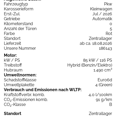
Fahrzeugtyp
Pkw
Karosserieform
Kleinwagen
Erst-Zul.
Jul / 2026
Getriebe
Automatik
Kilometerstand
0
Anzahl der Türen
5
Farbe
Rot
Standort
Zentrallager
Lieferzeit
ab ca. 18.08.2026
Unsere Nummer
186143
Motor:
kW / PS
85 kW / 116 PS
Treibstoff
Hybrid (Benzin/Elektro)
Hubraum
1.490 cm³
Umweltnormen:
Schadstoffklasse
Euro6d
Umweltplakette
4 (Green)
Verbrauch und Emissionen nach WLTP:
Kraftstoffverbr. komb.
4,0 l/100km
CO
-Emissionen komb.
91 g/km
2
CO
-Klasse
B
2
Standort
Zentrallager