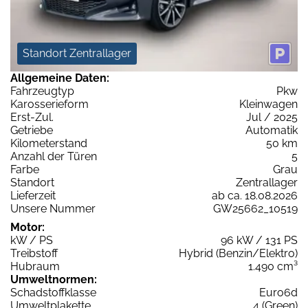
Standort Zentrallager
Allgemeine Daten:
Fahrzeugtyp
Pkw
Karosserieform
Kleinwagen
Erst-Zul.
Jul / 2025
Getriebe
Automatik
Kilometerstand
50 km
Anzahl der Türen
5
Farbe
Grau
Standort
Zentrallager
Lieferzeit
ab ca. 18.08.2026
Unsere Nummer
GW25662_10519
Motor:
kW / PS
96 kW / 131 PS
Treibstoff
Hybrid (Benzin/Elektro)
Hubraum
1.490 cm³
Umweltnormen:
Schadstoffklasse
Euro6d
Umweltplakette
4 (Green)