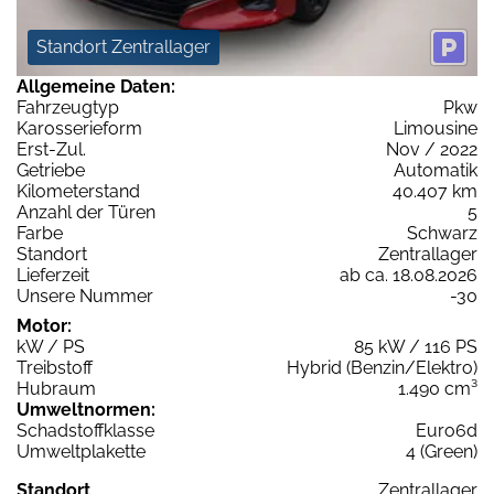
Standort Zentrallager
Allgemeine Daten:
Fahrzeugtyp
Pkw
Karosserieform
Limousine
Erst-Zul.
Nov / 2022
Getriebe
Automatik
Kilometerstand
40.407 km
Anzahl der Türen
5
Farbe
Schwarz
Standort
Zentrallager
Lieferzeit
ab ca. 18.08.2026
Unsere Nummer
-30
Motor:
kW / PS
85 kW / 116 PS
Treibstoff
Hybrid (Benzin/Elektro)
Hubraum
1.490 cm³
Umweltnormen:
Schadstoffklasse
Euro6d
Umweltplakette
4 (Green)
Standort
Zentrallager