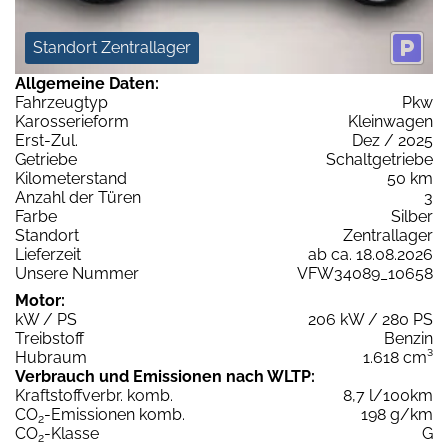
Standort Zentrallager
Allgemeine Daten:
Fahrzeugtyp
Pkw
Karosserieform
Kleinwagen
Erst-Zul.
Dez / 2025
Getriebe
Schaltgetriebe
Kilometerstand
50 km
Anzahl der Türen
3
Farbe
Silber
Standort
Zentrallager
Lieferzeit
ab ca. 18.08.2026
Unsere Nummer
VFW34089_10658
Motor:
kW / PS
206 kW / 280 PS
Treibstoff
Benzin
Hubraum
1.618 cm³
Verbrauch und Emissionen nach WLTP:
Kraftstoffverbr. komb.
8,7 l/100km
CO
-Emissionen komb.
198 g/km
2
CO
-Klasse
G
2