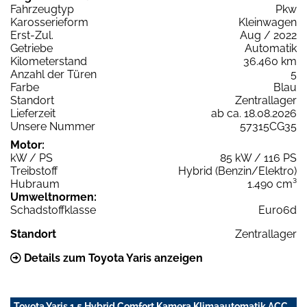
Fahrzeugtyp
Pkw
Karosserieform
Kleinwagen
Erst-Zul.
Aug / 2022
Getriebe
Automatik
Kilometerstand
36.460 km
Anzahl der Türen
5
Farbe
Blau
Standort
Zentrallager
Lieferzeit
ab ca. 18.08.2026
Unsere Nummer
57315CG35
Motor:
kW / PS
85 kW / 116 PS
Treibstoff
Hybrid (Benzin/Elektro)
Hubraum
1.490 cm³
Umweltnormen:
Schadstoffklasse
Euro6d
Standort
Zentrallager
Details zum Toyota Yaris anzeigen
Toyota Yaris 1,5 Hybrid Comfort Kamera Klimaautomatik ACC