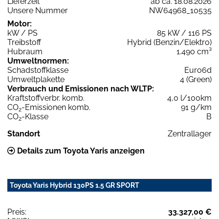
Lieferzeit
ab ca. 18.08.2026
Unsere Nummer
NW64968_10535
Motor:
kW / PS
85 kW / 116 PS
Treibstoff
Hybrid (Benzin/Elektro)
Hubraum
1.490 cm³
Umweltnormen:
Schadstoffklasse
Euro6d
Umweltplakette
4 (Green)
Verbrauch und Emissionen nach WLTP:
Kraftstoffverbr. komb.
4,0 l/100km
CO
-Emissionen komb.
91 g/km
2
CO
-Klasse
B
2
Standort
Zentrallager
Details zum Toyota Yaris anzeigen
Toyota Yaris Hybrid 130PS 1.5 GR SPORT
Preis:
33.327,00 €