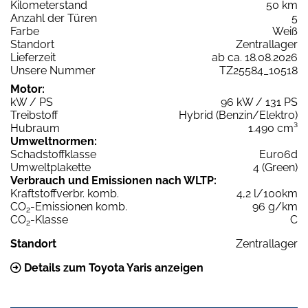
Kilometerstand
50 km
Anzahl der Türen
5
Farbe
Weiß
Standort
Zentrallager
Lieferzeit
ab ca. 18.08.2026
Unsere Nummer
TZ25584_10518
Motor:
kW / PS
96 kW / 131 PS
Treibstoff
Hybrid (Benzin/Elektro)
Hubraum
1.490 cm³
Umweltnormen:
Schadstoffklasse
Euro6d
Umweltplakette
4 (Green)
Verbrauch und Emissionen nach WLTP:
Kraftstoffverbr. komb.
4,2 l/100km
CO
-Emissionen komb.
96 g/km
2
CO
-Klasse
C
2
Standort
Zentrallager
Details zum Toyota Yaris anzeigen