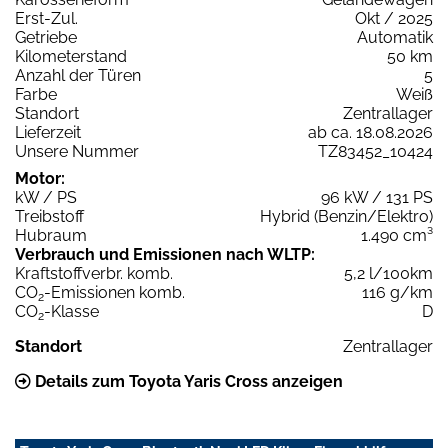
Erst-Zul.
Okt / 2025
Getriebe
Automatik
Kilometerstand
50 km
Anzahl der Türen
5
Farbe
Weiß
Standort
Zentrallager
Lieferzeit
ab ca. 18.08.2026
Unsere Nummer
TZ83452_10424
Motor:
kW / PS
96 kW / 131 PS
Treibstoff
Hybrid (Benzin/Elektro)
Hubraum
1.490 cm³
Verbrauch und Emissionen nach WLTP:
Kraftstoffverbr. komb.
5,2 l/100km
CO
-Emissionen komb.
116 g/km
2
CO
-Klasse
D
2
Standort
Zentrallager
Details zum Toyota Yaris Cross anzeigen