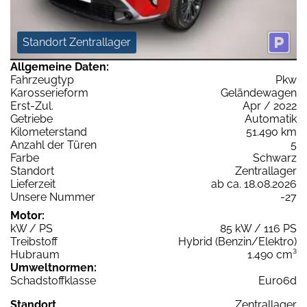
Standort Zentrallager
Allgemeine Daten:
Fahrzeugtyp
Pkw
Karosserieform
Geländewagen
Erst-Zul.
Apr / 2022
Getriebe
Automatik
Kilometerstand
51.490 km
Anzahl der Türen
5
Farbe
Schwarz
Standort
Zentrallager
Lieferzeit
ab ca. 18.08.2026
Unsere Nummer
-27
Motor:
kW / PS
85 kW / 116 PS
Treibstoff
Hybrid (Benzin/Elektro)
Hubraum
1.490 cm³
Umweltnormen:
Schadstoffklasse
Euro6d
Standort
Zentrallager