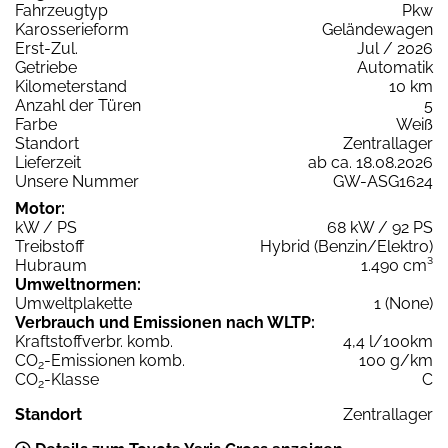
Fahrzeugtyp
Pkw
Karosserieform
Geländewagen
Erst-Zul.
Jul / 2026
Getriebe
Automatik
Kilometerstand
10 km
Anzahl der Türen
5
Farbe
Weiß
Standort
Zentrallager
Lieferzeit
ab ca. 18.08.2026
Unsere Nummer
GW-ASG1624
Motor:
kW / PS
68 kW / 92 PS
Treibstoff
Hybrid (Benzin/Elektro)
Hubraum
1.490 cm³
Umweltnormen:
Umweltplakette
1 (None)
Verbrauch und Emissionen nach WLTP:
Kraftstoffverbr. komb.
4,4 l/100km
CO
-Emissionen komb.
100 g/km
2
CO
-Klasse
C
2
Standort
Zentrallager