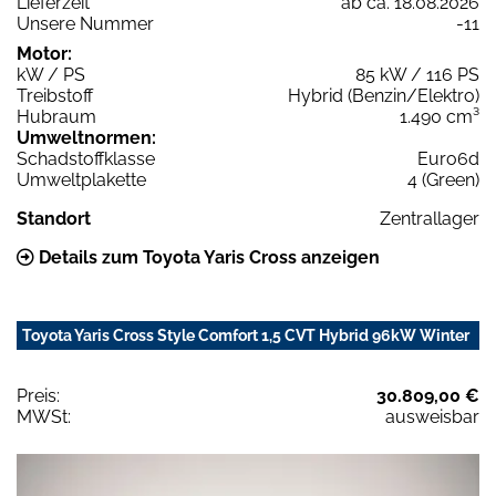
Lieferzeit
ab ca. 18.08.2026
Unsere Nummer
-11
Motor:
kW / PS
85 kW / 116 PS
Treibstoff
Hybrid (Benzin/Elektro)
Hubraum
1.490 cm³
Umweltnormen:
Schadstoffklasse
Euro6d
Umweltplakette
4 (Green)
Standort
Zentrallager
Details zum Toyota Yaris Cross anzeigen
Toyota Yaris Cross Style Comfort 1,5 CVT Hybrid 96kW Winter
Preis:
30.809,00 €
MWSt:
ausweisbar