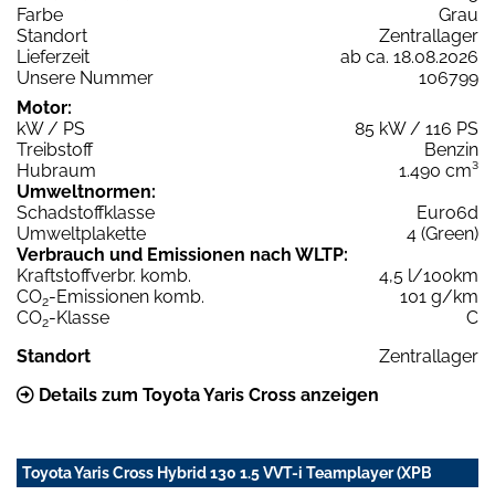
Farbe
Grau
Standort
Zentrallager
Lieferzeit
ab ca. 18.08.2026
Unsere Nummer
106799
Motor:
kW / PS
85 kW / 116 PS
Treibstoff
Benzin
Hubraum
1.490 cm³
Umweltnormen:
Schadstoffklasse
Euro6d
Umweltplakette
4 (Green)
Verbrauch und Emissionen nach WLTP:
Kraftstoffverbr. komb.
4,5 l/100km
CO
-Emissionen komb.
101 g/km
2
CO
-Klasse
C
2
Standort
Zentrallager
Details zum Toyota Yaris Cross anzeigen
Toyota Yaris Cross Hybrid 130 1.5 VVT-i Teamplayer (XPB