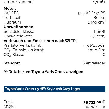
Unsere Nummer
170161
Motor:
kW / PS
96 kW / 131 PS
Treibstoff
Benzin
Hubraum
1.490 cm³
Umweltnormen:
Schadstoffklasse
Euro6
Umweltplakette
4 (Green)
Verbrauch und Emissionen nach WLTP:
Kraftstoffverbr. komb.
4,5 l/100km
CO
-Emissionen komb.
101 g/km
2
CO
-Klasse
C
2
Standort
Zentrallager
Details zum Toyota Yaris Cross anzeigen
Toyota Yaris Cross 1.5 HEV Style Ash Grey Lager
Preis:
29.733,00 €
MWSt:
ausweisbar