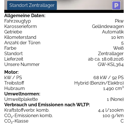
Standort Zentrallager
Allgemeine Daten:
Fahrzeugtyp
Pkw
Karosserieform
Geländewagen
Getriebe
Automatik
Kilometerstand
10 km
Anzahl der Türen
5
Farbe
Weiß
Standort
Zentrallager
Lieferzeit
ab ca. 18.08.2026
Unsere Nummer
GW-KSL364
Motor:
kW / PS
68 kW / 92 PS
Treibstoff
Hybrid (Benzin/Elektro)
Hubraum
1.490 cm³
Umweltnormen:
Umweltplakette
1 (None)
Verbrauch und Emissionen nach WLTP:
Kraftstoffverbr. komb.
4,4 l/100km
CO
-Emissionen komb.
100 g/km
2
CO
-Klasse
C
2