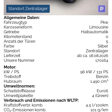
Standort Zentrallager
Allgemeine Daten:
Fahrzeugtyp
Pkw
Karosserieform
Limousine
Getriebe
Halbautomatik
Kilometerstand
0
Anzahl der Türen
5
Farbe
Silber
Standort
Zentrallager
Lieferzeit
ab ca. 18.08.2026
Unsere Nummer
170164
Motor:
kW / PS
96 kW / 131 PS
Treibstoff
Benzin
Hubraum
1.490 cm³
Umweltnormen:
Schadstoffklasse
Euro6
Umweltplakette
4 (Green)
Verbrauch und Emissionen nach WLTP:
Kraftstoffverbr. komb.
4,5 l/100km
CO
-Emissionen komb.
101 g/km
2