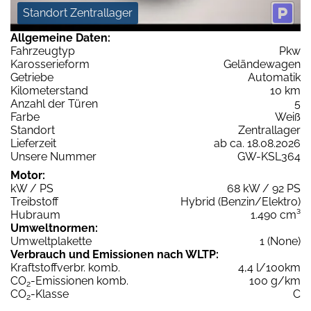
Standort Zentrallager
Allgemeine Daten:
Fahrzeugtyp
Pkw
Karosserieform
Geländewagen
Getriebe
Automatik
Kilometerstand
10 km
Anzahl der Türen
5
Farbe
Weiß
Standort
Zentrallager
Lieferzeit
ab ca. 18.08.2026
Unsere Nummer
GW-KSL364
Motor:
kW / PS
68 kW / 92 PS
Treibstoff
Hybrid (Benzin/Elektro)
Hubraum
1.490 cm³
Umweltnormen:
Umweltplakette
1 (None)
Verbrauch und Emissionen nach WLTP:
Kraftstoffverbr. komb.
4,4 l/100km
CO
-Emissionen komb.
100 g/km
2
CO
-Klasse
C
2