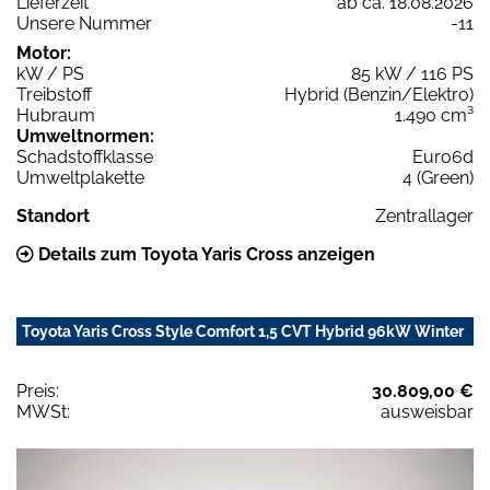
Lieferzeit
ab ca. 18.08.2026
Unsere Nummer
-11
Motor:
kW / PS
85 kW / 116 PS
Treibstoff
Hybrid (Benzin/Elektro)
Hubraum
1.490 cm³
Umweltnormen:
Schadstoffklasse
Euro6d
Umweltplakette
4 (Green)
Standort
Zentrallager
Details zum Toyota Yaris Cross anzeigen
Toyota Yaris Cross Style Comfort 1,5 CVT Hybrid 96kW Winter
Preis:
30.809,00 €
MWSt:
ausweisbar