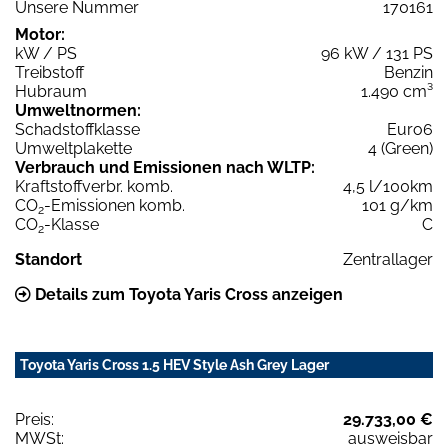
Unsere Nummer
170161
Motor:
kW / PS
96 kW / 131 PS
Treibstoff
Benzin
Hubraum
1.490 cm³
Umweltnormen:
Schadstoffklasse
Euro6
Umweltplakette
4 (Green)
Verbrauch und Emissionen nach WLTP:
Kraftstoffverbr. komb.
4,5 l/100km
CO
-Emissionen komb.
101 g/km
2
CO
-Klasse
C
2
Standort
Zentrallager
Details zum Toyota Yaris Cross anzeigen
Toyota Yaris Cross 1.5 HEV Style Ash Grey Lager
Preis:
29.733,00 €
MWSt:
ausweisbar