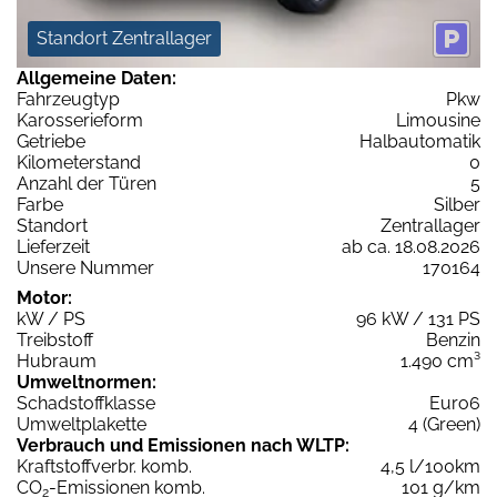
Standort Zentrallager
Allgemeine Daten:
Fahrzeugtyp
Pkw
Karosserieform
Limousine
Getriebe
Halbautomatik
Kilometerstand
0
Anzahl der Türen
5
Farbe
Silber
Standort
Zentrallager
Lieferzeit
ab ca. 18.08.2026
Unsere Nummer
170164
Motor:
kW / PS
96 kW / 131 PS
Treibstoff
Benzin
Hubraum
1.490 cm³
Umweltnormen:
Schadstoffklasse
Euro6
Umweltplakette
4 (Green)
Verbrauch und Emissionen nach WLTP:
Kraftstoffverbr. komb.
4,5 l/100km
CO
-Emissionen komb.
101 g/km
2