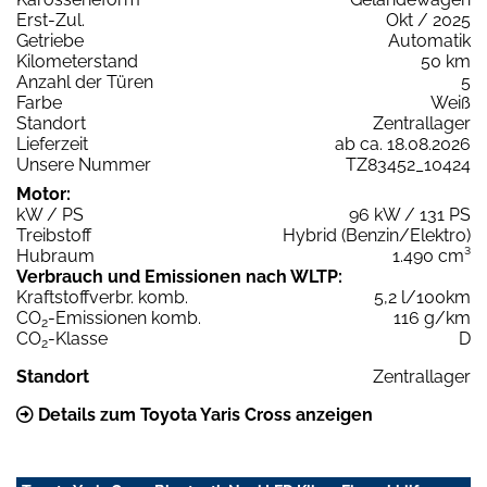
Erst-Zul.
Okt / 2025
Getriebe
Automatik
Kilometerstand
50 km
Anzahl der Türen
5
Farbe
Weiß
Standort
Zentrallager
Lieferzeit
ab ca. 18.08.2026
Unsere Nummer
TZ83452_10424
Motor:
kW / PS
96 kW / 131 PS
Treibstoff
Hybrid (Benzin/Elektro)
Hubraum
1.490 cm³
Verbrauch und Emissionen nach WLTP:
Kraftstoffverbr. komb.
5,2 l/100km
CO
-Emissionen komb.
116 g/km
2
CO
-Klasse
D
2
Standort
Zentrallager
Details zum Toyota Yaris Cross anzeigen