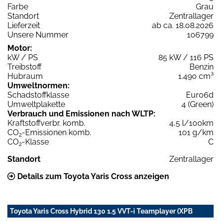
Farbe
Grau
Standort
Zentrallager
Lieferzeit
ab ca. 18.08.2026
Unsere Nummer
106799
Motor:
kW / PS
85 kW / 116 PS
Treibstoff
Benzin
Hubraum
1.490 cm³
Umweltnormen:
Schadstoffklasse
Euro6d
Umweltplakette
4 (Green)
Verbrauch und Emissionen nach WLTP:
Kraftstoffverbr. komb.
4,5 l/100km
CO
-Emissionen komb.
101 g/km
2
CO
-Klasse
C
2
Standort
Zentrallager
Details zum Toyota Yaris Cross anzeigen
Toyota Yaris Cross Hybrid 130 1.5 VVT-i Teamplayer (XPB