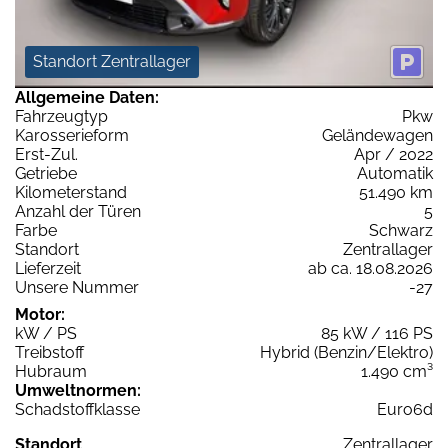
Standort Zentrallager
Allgemeine Daten:
Fahrzeugtyp
Pkw
Karosserieform
Geländewagen
Erst-Zul.
Apr / 2022
Getriebe
Automatik
Kilometerstand
51.490 km
Anzahl der Türen
5
Farbe
Schwarz
Standort
Zentrallager
Lieferzeit
ab ca. 18.08.2026
Unsere Nummer
-27
Motor:
kW / PS
85 kW / 116 PS
Treibstoff
Hybrid (Benzin/Elektro)
Hubraum
1.490 cm³
Umweltnormen:
Schadstoffklasse
Euro6d
Standort
Zentrallager