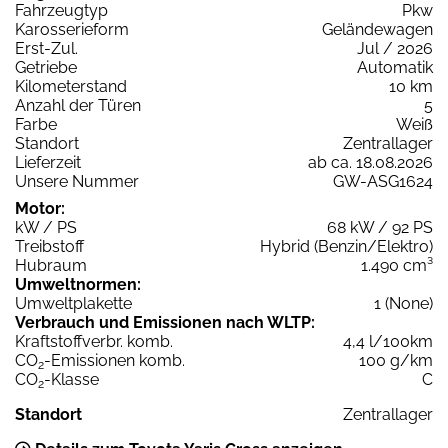
Fahrzeugtyp
Pkw
Karosserieform
Geländewagen
Erst-Zul.
Jul / 2026
Getriebe
Automatik
Kilometerstand
10 km
Anzahl der Türen
5
Farbe
Weiß
Standort
Zentrallager
Lieferzeit
ab ca. 18.08.2026
Unsere Nummer
GW-ASG1624
Motor:
kW / PS
68 kW / 92 PS
Treibstoff
Hybrid (Benzin/Elektro)
Hubraum
1.490 cm³
Umweltnormen:
Umweltplakette
1 (None)
Verbrauch und Emissionen nach WLTP:
Kraftstoffverbr. komb.
4,4 l/100km
CO
-Emissionen komb.
100 g/km
2
CO
-Klasse
C
2
Standort
Zentrallager