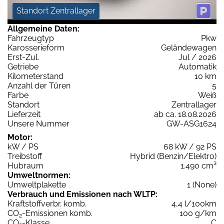
Standort Zentrallager
Allgemeine Daten:
Fahrzeugtyp
Pkw
Karosserieform
Geländewagen
Erst-Zul.
Jul / 2026
Getriebe
Automatik
Kilometerstand
10 km
Anzahl der Türen
5
Farbe
Weiß
Standort
Zentrallager
Lieferzeit
ab ca. 18.08.2026
Unsere Nummer
GW-ASG1624
Motor:
kW / PS
68 kW / 92 PS
Treibstoff
Hybrid (Benzin/Elektro)
Hubraum
1.490 cm³
Umweltnormen:
Umweltplakette
1 (None)
Verbrauch und Emissionen nach WLTP:
Kraftstoffverbr. komb.
4,4 l/100km
CO
-Emissionen komb.
100 g/km
2
CO
-Klasse
C