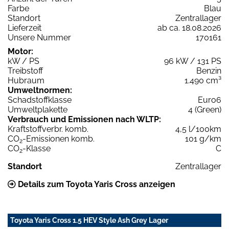
Farbe
Blau
Standort
Zentrallager
Lieferzeit
ab ca. 18.08.2026
Unsere Nummer
170161
Motor:
kW / PS
96 kW / 131 PS
Treibstoff
Benzin
Hubraum
1.490 cm³
Umweltnormen:
Schadstoffklasse
Euro6
Umweltplakette
4 (Green)
Verbrauch und Emissionen nach WLTP:
Kraftstoffverbr. komb.
4,5 l/100km
CO
-Emissionen komb.
101 g/km
2
CO
-Klasse
C
2
Standort
Zentrallager
Details zum Toyota Yaris Cross anzeigen
Toyota Yaris Cross 1.5 HEV Style Ash Grey Lager