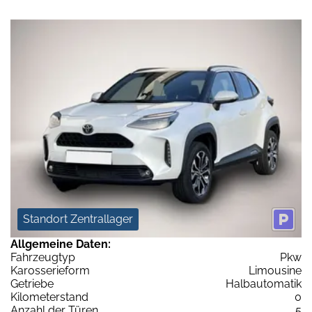
Standort Zentrallager
Allgemeine Daten:
Fahrzeugtyp
Pkw
Karosserieform
Limousine
Getriebe
Halbautomatik
Kilometerstand
0
Anzahl der Türen
5