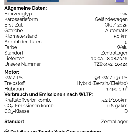
Allgemeine Daten:
Fahrzeugtyp
Pkw
Karosserieform
Geländewagen
Erst-Zul.
Okt / 2025
Getriebe
Automatik
Kilometerstand
50 km
Anzahl der Türen
5
Farbe
Weiß
Standort
Zentrallager
Lieferzeit
ab ca. 18.08.2026
Unsere Nummer
TZ83452_10424
Motor:
kW / PS
96 kW / 131 PS
Treibstoff
Hybrid (Benzin/Elektro)
Hubraum
1.490 cm³
Verbrauch und Emissionen nach WLTP:
Kraftstoffverbr. komb.
5,2 l/100km
CO
-Emissionen komb.
116 g/km
2
CO
-Klasse
D
2
Standort
Zentrallager
Details zum Toyota Yaris Cross anzeigen