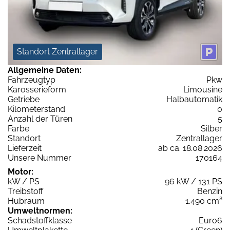
Standort Zentrallager
Allgemeine Daten:
Fahrzeugtyp
Pkw
Karosserieform
Limousine
Getriebe
Halbautomatik
Kilometerstand
0
Anzahl der Türen
5
Farbe
Silber
Standort
Zentrallager
Lieferzeit
ab ca. 18.08.2026
Unsere Nummer
170164
Motor:
kW / PS
96 kW / 131 PS
Treibstoff
Benzin
Hubraum
1.490 cm³
Umweltnormen:
Schadstoffklasse
Euro6