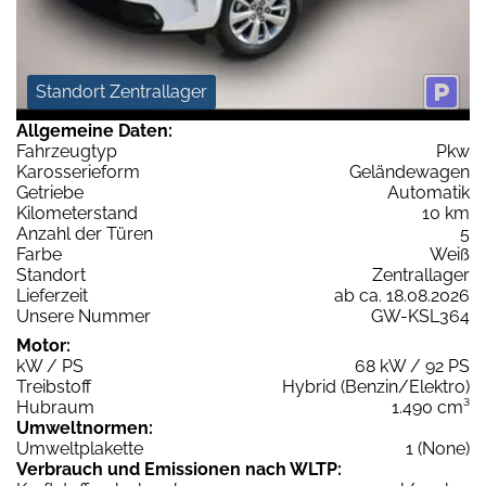
Standort Zentrallager
Allgemeine Daten:
Fahrzeugtyp
Pkw
Karosserieform
Geländewagen
Getriebe
Automatik
Kilometerstand
10 km
Anzahl der Türen
5
Farbe
Weiß
Standort
Zentrallager
Lieferzeit
ab ca. 18.08.2026
Unsere Nummer
GW-KSL364
Motor:
kW / PS
68 kW / 92 PS
Treibstoff
Hybrid (Benzin/Elektro)
Hubraum
1.490 cm³
Umweltnormen:
Umweltplakette
1 (None)
Verbrauch und Emissionen nach WLTP: