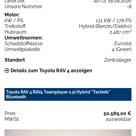
Lieferzeit
ab ca. 18.08.2026
Unsere Nummer
-8
Motor:
kW / PS
131 kW / 178 PS
Treibstoff
Hybrid (Benzin/Elektro)
Hubraum
2.487 cm³
Umweltnormen:
Schadstoffklasse
Euro6d
Umweltplakette
4 (Green)
Standort
Zentrallager
Details zum Toyota RAV 4 anzeigen
Toyota RAV 4 RAV4 Teamplayer 2.5l Hybrid "Technik"
Bluetooth
Preis:
50.589,00 €
MWSt:
ausweisbar