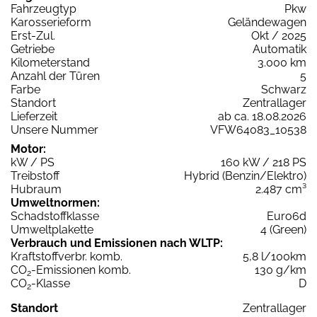
Fahrzeugtyp
Pkw
Karosserieform
Geländewagen
Erst-Zul.
Okt / 2025
Getriebe
Automatik
Kilometerstand
3.000 km
Anzahl der Türen
5
Farbe
Schwarz
Standort
Zentrallager
Lieferzeit
ab ca. 18.08.2026
Unsere Nummer
VFW64083_10538
Motor:
kW / PS
160 kW / 218 PS
Treibstoff
Hybrid (Benzin/Elektro)
Hubraum
2.487 cm³
Umweltnormen:
Schadstoffklasse
Euro6d
Umweltplakette
4 (Green)
Verbrauch und Emissionen nach WLTP:
Kraftstoffverbr. komb.
5,8 l/100km
CO
-Emissionen komb.
130 g/km
2
CO
-Klasse
D
2
Standort
Zentrallager