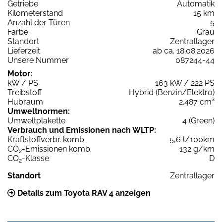
Getriebe
Automatik
Kilometerstand
15 km
Anzahl der Türen
5
Farbe
Grau
Standort
Zentrallager
Lieferzeit
ab ca. 18.08.2026
Unsere Nummer
087244-44
Motor:
kW / PS
163 kW / 222 PS
Treibstoff
Hybrid (Benzin/Elektro)
Hubraum
2.487 cm³
Umweltnormen:
Umweltplakette
4 (Green)
Verbrauch und Emissionen nach WLTP:
Kraftstoffverbr. komb.
5,6 l/100km
CO
-Emissionen komb.
132 g/km
2
CO
-Klasse
D
2
Standort
Zentrallager
Details zum Toyota RAV 4 anzeigen