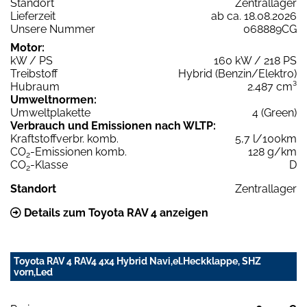
Standort
Zentrallager
Lieferzeit
ab ca. 18.08.2026
Unsere Nummer
068889CG
Motor:
kW / PS
160 kW / 218 PS
Treibstoff
Hybrid (Benzin/Elektro)
Hubraum
2.487 cm³
Umweltnormen:
Umweltplakette
4 (Green)
Verbrauch und Emissionen nach WLTP:
Kraftstoffverbr. komb.
5,7 l/100km
CO
-Emissionen komb.
128 g/km
2
CO
-Klasse
D
2
Standort
Zentrallager
Details zum Toyota RAV 4 anzeigen
Toyota RAV 4 RAV4 4x4 Hybrid Navi,el.Heckklappe, SHZ
vorn,Led