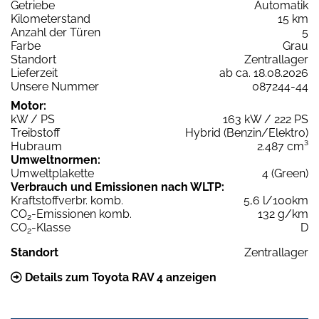
Getriebe
Automatik
Kilometerstand
15 km
Anzahl der Türen
5
Farbe
Grau
Standort
Zentrallager
Lieferzeit
ab ca. 18.08.2026
Unsere Nummer
087244-44
Motor:
kW / PS
163 kW / 222 PS
Treibstoff
Hybrid (Benzin/Elektro)
Hubraum
2.487 cm³
Umweltnormen:
Umweltplakette
4 (Green)
Verbrauch und Emissionen nach WLTP:
Kraftstoffverbr. komb.
5,6 l/100km
CO
-Emissionen komb.
132 g/km
2
CO
-Klasse
D
2
Standort
Zentrallager
Details zum Toyota RAV 4 anzeigen