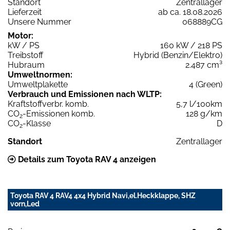
Standort
Zentrallager
Lieferzeit
ab ca. 18.08.2026
Unsere Nummer
068889CG
Motor:
kW / PS
160 kW / 218 PS
Treibstoff
Hybrid (Benzin/Elektro)
Hubraum
2.487 cm³
Umweltnormen:
Umweltplakette
4 (Green)
Verbrauch und Emissionen nach WLTP:
Kraftstoffverbr. komb.
5,7 l/100km
CO
-Emissionen komb.
128 g/km
2
CO
-Klasse
D
2
Standort
Zentrallager
Details zum Toyota RAV 4 anzeigen
Toyota RAV 4 RAV4 4x4 Hybrid Navi,el.Heckklappe, SHZ
vorn,Led