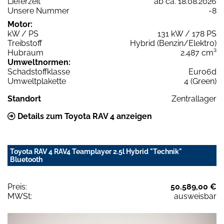
Lieferzeit
ab ca. 18.08.2026
Unsere Nummer
-8
Motor:
kW / PS
131 kW / 178 PS
Treibstoff
Hybrid (Benzin/Elektro)
Hubraum
2.487 cm³
Umweltnormen:
Schadstoffklasse
Euro6d
Umweltplakette
4 (Green)
Standort
Zentrallager
Details zum Toyota RAV 4 anzeigen
Toyota RAV 4 RAV4 Teamplayer 2.5l Hybrid "Technik"
Bluetooth
Preis:
50.589,00 €
MWSt:
ausweisbar