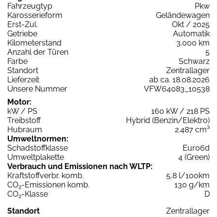
Fahrzeugtyp
Pkw
Karosserieform
Geländewagen
Erst-Zul.
Okt / 2025
Getriebe
Automatik
Kilometerstand
3.000 km
Anzahl der Türen
5
Farbe
Schwarz
Standort
Zentrallager
Lieferzeit
ab ca. 18.08.2026
Unsere Nummer
VFW64083_10538
Motor:
kW / PS
160 kW / 218 PS
Treibstoff
Hybrid (Benzin/Elektro)
Hubraum
2.487 cm³
Umweltnormen:
Schadstoffklasse
Euro6d
Umweltplakette
4 (Green)
Verbrauch und Emissionen nach WLTP:
Kraftstoffverbr. komb.
5,8 l/100km
CO
-Emissionen komb.
130 g/km
2
CO
-Klasse
D
2
Standort
Zentrallager