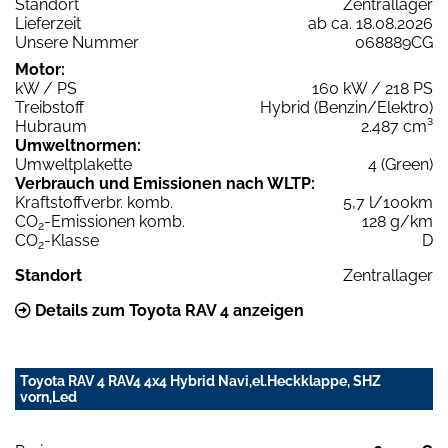
Standort
Zentrallager
Lieferzeit
ab ca. 18.08.2026
Unsere Nummer
068889CG
Motor:
kW / PS
160 kW / 218 PS
Treibstoff
Hybrid (Benzin/Elektro)
Hubraum
2.487 cm³
Umweltnormen:
Umweltplakette
4 (Green)
Verbrauch und Emissionen nach WLTP:
Kraftstoffverbr. komb.
5,7 l/100km
CO
-Emissionen komb.
128 g/km
2
CO
-Klasse
D
2
Standort
Zentrallager
Details zum Toyota RAV 4 anzeigen
Toyota RAV 4 RAV4 4x4 Hybrid Navi,el.Heckklappe, SHZ
vorn,Led