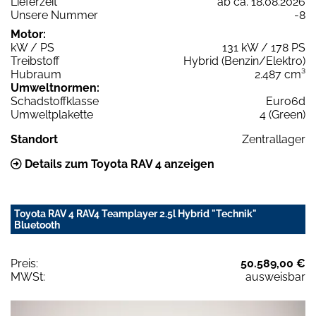
Lieferzeit
ab ca. 18.08.2026
Unsere Nummer
-8
Motor:
kW / PS
131 kW / 178 PS
Treibstoff
Hybrid (Benzin/Elektro)
Hubraum
2.487 cm³
Umweltnormen:
Schadstoffklasse
Euro6d
Umweltplakette
4 (Green)
Standort
Zentrallager
Details zum Toyota RAV 4 anzeigen
Toyota RAV 4 RAV4 Teamplayer 2.5l Hybrid "Technik"
Bluetooth
Preis:
50.589,00 €
MWSt:
ausweisbar