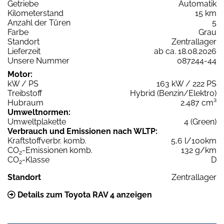
Getriebe
Automatik
Kilometerstand
15 km
Anzahl der Türen
5
Farbe
Grau
Standort
Zentrallager
Lieferzeit
ab ca. 18.08.2026
Unsere Nummer
087244-44
Motor:
kW / PS
163 kW / 222 PS
Treibstoff
Hybrid (Benzin/Elektro)
Hubraum
2.487 cm³
Umweltnormen:
Umweltplakette
4 (Green)
Verbrauch und Emissionen nach WLTP:
Kraftstoffverbr. komb.
5,6 l/100km
CO
-Emissionen komb.
132 g/km
2
CO
-Klasse
D
2
Standort
Zentrallager
Details zum Toyota RAV 4 anzeigen