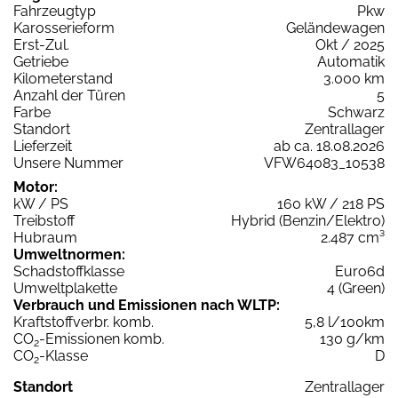
Fahrzeugtyp
Pkw
Karosserieform
Geländewagen
Erst-Zul.
Okt / 2025
Getriebe
Automatik
Kilometerstand
3.000 km
Anzahl der Türen
5
Farbe
Schwarz
Standort
Zentrallager
Lieferzeit
ab ca. 18.08.2026
Unsere Nummer
VFW64083_10538
Motor:
kW / PS
160 kW / 218 PS
Treibstoff
Hybrid (Benzin/Elektro)
Hubraum
2.487 cm³
Umweltnormen:
Schadstoffklasse
Euro6d
Umweltplakette
4 (Green)
Verbrauch und Emissionen nach WLTP:
Kraftstoffverbr. komb.
5,8 l/100km
CO
-Emissionen komb.
130 g/km
2
CO
-Klasse
D
2
Standort
Zentrallager