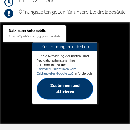
0.00 - 24.00 Uhr
Öffnungszeiten gelten für unsere Elektroladesäule
Dalkmann Automobile
Adam-Opel-Str. 1, 33334 Gütersloh
Zustimmung erforderlich
Für die Aktivierung der Karten- und
Navigationsdienste ist Ihre
Zustimmung zu den
Datenschutzrichtlinien vom
Drittanbieter Google LLC
erforderlich.
Zustimmen und
aktivieren