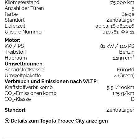
Kilometerstand
75.000 km
Anzahl der Türen
5
Farbe
Beige
Standort
Zentrallager
Lieferzeit
ab ca. 18.08.2026
Unsere Nummer
-010381-Wk-11
Motor:
kW / PS
81 kW / 110 PS
Treibstoff
Benzin
Hubraum
1.199 cm³
Umweltnormen:
Schadstoffklasse
Euro6d
Umweltplakette
4 (Green)
Verbrauch und Emissionen nach WLTP:
Kraftstoffverbr. komb.
5,5 l/100km
CO
-Emissionen komb.
125 g/km
2
CO
-Klasse
D
2
Standort
Zentrallager
Details zum Toyota Proace City anzeigen