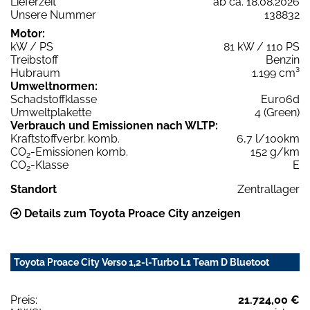
Lieferzeit
ab ca. 18.08.2026
Unsere Nummer
138832
Motor:
kW / PS
81 kW / 110 PS
Treibstoff
Benzin
Hubraum
1.199 cm³
Umweltnormen:
Schadstoffklasse
Euro6d
Umweltplakette
4 (Green)
Verbrauch und Emissionen nach WLTP:
Kraftstoffverbr. komb.
6,7 l/100km
CO
-Emissionen komb.
152 g/km
2
CO
-Klasse
E
2
Standort
Zentrallager
Details zum Toyota Proace City anzeigen
Toyota Proace City Verso 1,2-l-Turbo L1 Team D Bluetoot
Preis:
21.724,00 €