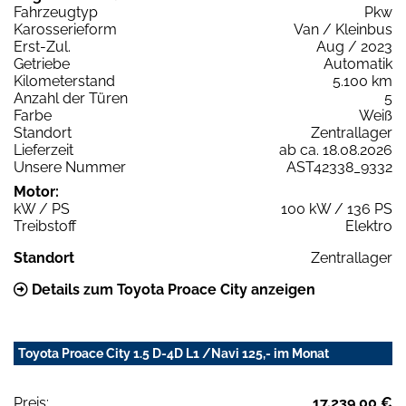
Fahrzeugtyp
Pkw
Karosserieform
Van / Kleinbus
Erst-Zul.
Aug / 2023
Getriebe
Automatik
Kilometerstand
5.100 km
Anzahl der Türen
5
Farbe
Weiß
Standort
Zentrallager
Lieferzeit
ab ca. 18.08.2026
Unsere Nummer
AST42338_9332
Motor:
kW / PS
100 kW / 136 PS
Treibstoff
Elektro
Standort
Zentrallager
Details zum Toyota Proace City anzeigen
Toyota Proace City 1.5 D-4D L1 /Navi 125,- im Monat
Preis:
17.239,00 €