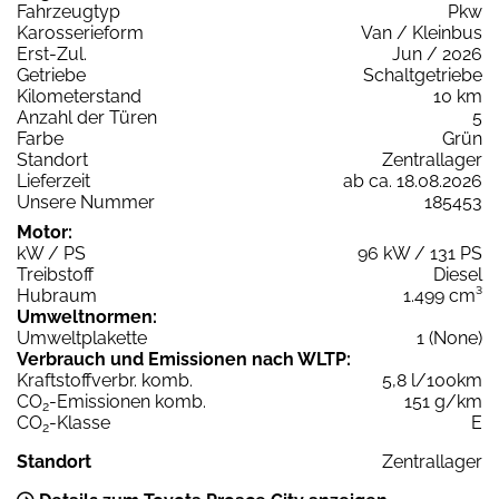
Fahrzeugtyp
Pkw
Karosserieform
Van / Kleinbus
Erst-Zul.
Jun / 2026
Getriebe
Schaltgetriebe
Kilometerstand
10 km
Anzahl der Türen
5
Farbe
Grün
Standort
Zentrallager
Lieferzeit
ab ca. 18.08.2026
Unsere Nummer
185453
Motor:
kW / PS
96 kW / 131 PS
Treibstoff
Diesel
Hubraum
1.499 cm³
Umweltnormen:
Umweltplakette
1 (None)
Verbrauch und Emissionen nach WLTP:
Kraftstoffverbr. komb.
5,8 l/100km
CO
-Emissionen komb.
151 g/km
2
CO
-Klasse
E
2
Standort
Zentrallager