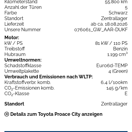
Kilometerstand
55.800 km
Anzahl der Türen
5
Farbe
Schwarz
Standort
Zentrallager
Lieferzeit
ab ca. 18.08.2026
Unsere Nummer
076061_GW_AAR-DUKF
Motor:
kW / PS
81 kW / 110 PS
Treibstoff
Benzin
Hubraum
1.199 cm³
Umweltnormen:
Schadstoffklasse
Euro6d-TEMP
Umweltplakette
4 (Green)
Verbrauch und Emissionen nach WLTP:
Kraftstoffverbr. komb.
6,4 l/100km
CO
-Emissionen komb.
145 g/km
2
CO
-Klasse
E
2
Standort
Zentrallager
Details zum Toyota Proace City anzeigen