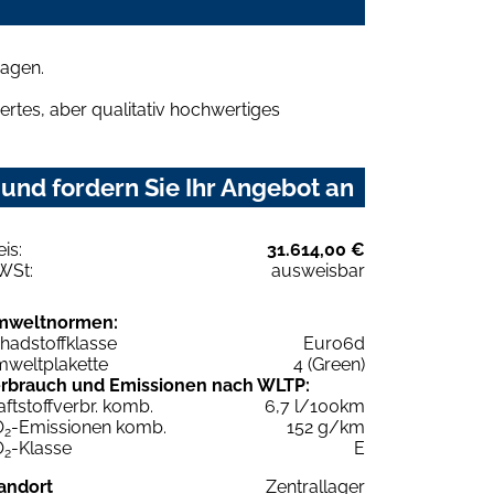
wagen.
rtes, aber qualitativ hochwertiges
und fordern Sie Ihr Angebot an
eis:
31.614,00 €
WSt:
ausweisbar
mweltnormen:
hadstoffklasse
Euro6d
weltplakette
4 (Green)
rbrauch und Emissionen nach WLTP:
aftstoffverbr. komb.
6,7 l/100km
O
-Emissionen komb.
152 g/km
2
O
-Klasse
E
2
andort
Zentrallager