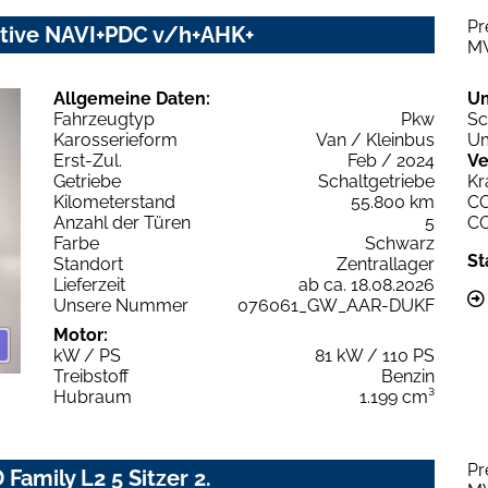
Pr
utive NAVI+PDC v/h+AHK+
M
Allgemeine Daten:
U
Fahrzeugtyp
Pkw
Sc
Karosserieform
Van / Kleinbus
Um
Erst-Zul.
Feb / 2024
Ve
Getriebe
Schaltgetriebe
Kr
Kilometerstand
55.800 km
C
Anzahl der Türen
5
C
Farbe
Schwarz
St
Standort
Zentrallager
Lieferzeit
ab ca. 18.08.2026
Unsere Nummer
076061_GW_AAR-DUKF
Motor:
kW / PS
81 kW / 110 PS
Treibstoff
Benzin
Hubraum
1.199 cm³
Pr
Family L2 5 Sitzer 2.