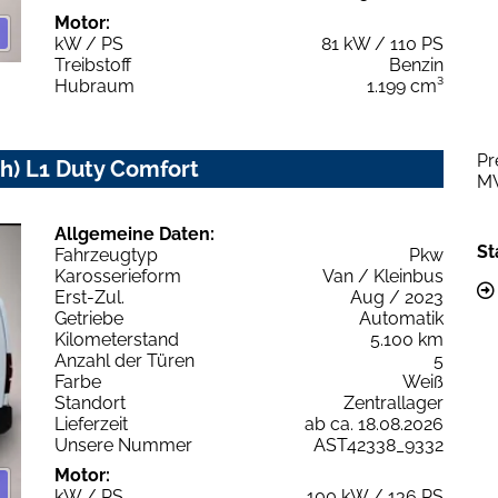
Motor:
kW / PS
81 kW / 110 PS
Treibstoff
Benzin
Hubraum
1.199 cm³
Pr
Wh) L1 Duty Comfort
M
Allgemeine Daten:
St
Fahrzeugtyp
Pkw
Karosserieform
Van / Kleinbus
Erst-Zul.
Aug / 2023
Getriebe
Automatik
Kilometerstand
5.100 km
Anzahl der Türen
5
Farbe
Weiß
Standort
Zentrallager
Lieferzeit
ab ca. 18.08.2026
Unsere Nummer
AST42338_9332
Motor:
kW / PS
100 kW / 136 PS