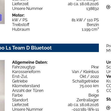
Lieferzeit
ab ca. 18.08.2026
Unsere Nummer
138832
Motor:
kW / PS
81 kW / 110 PS
Treibstoff
Benzin
Hubraum
1.199 cm³
Pr
rbo L1 Team D Bluetoot
M
Allgemeine Daten:
U
Fahrzeugtyp
Pkw
Sc
Karosserieform
Van / Kleinbus
Um
Erst-Zul.
Okt / 2022
Ve
Getriebe
Schaltgetriebe
Kr
Kilometerstand
75.000 km
C
Anzahl der Türen
5
C
Farbe
Beige
St
Standort
Zentrallager
Lieferzeit
ab ca. 18.08.2026
Unsere Nummer
-010381-Wk-11