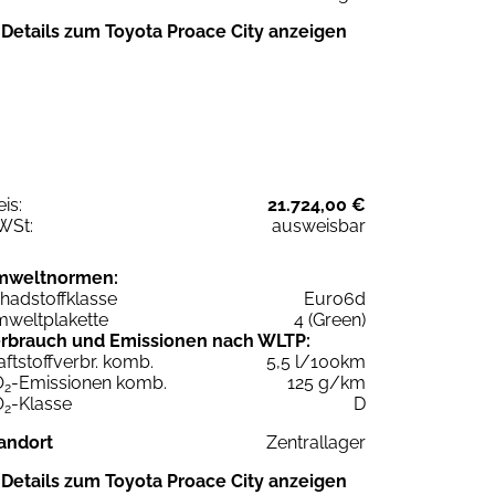
Details zum Toyota Proace City anzeigen
eis:
21.724,00 €
WSt:
ausweisbar
mweltnormen:
hadstoffklasse
Euro6d
weltplakette
4 (Green)
rbrauch und Emissionen nach WLTP:
aftstoffverbr. komb.
5,5 l/100km
O
-Emissionen komb.
125 g/km
2
O
-Klasse
D
2
andort
Zentrallager
Details zum Toyota Proace City anzeigen