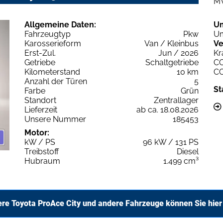
M
Allgemeine Daten:
U
Fahrzeugtyp
Pkw
Um
Karosserieform
Van / Kleinbus
Ve
Erst-Zul.
Jun / 2026
Kr
Getriebe
Schaltgetriebe
C
Kilometerstand
10 km
C
Anzahl der Türen
5
St
Farbe
Grün
Standort
Zentrallager
Lieferzeit
ab ca. 18.08.2026
Unsere Nummer
185453
Motor:
kW / PS
96 kW / 131 PS
Treibstoff
Diesel
Hubraum
1.499 cm³
ere Toyota ProAce City und andere Fahrzeuge können Sie hier