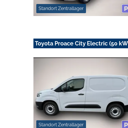
Standort Zentrallager
Toyota Proace City Electric (50 k
Standort Zentrallager