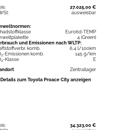
eis:
27.025,00 €
WSt:
ausweisbar
mweltnormen:
hadstoffklasse
Euro6d-TEMP
weltplakette
4 (Green)
rbrauch und Emissionen nach WLTP:
aftstoffverbr. komb.
6,4 l/100km
O
-Emissionen komb.
145 g/km
2
O
-Klasse
E
2
andort
Zentrallager
Details zum Toyota Proace City anzeigen
eis:
34.323,00 €