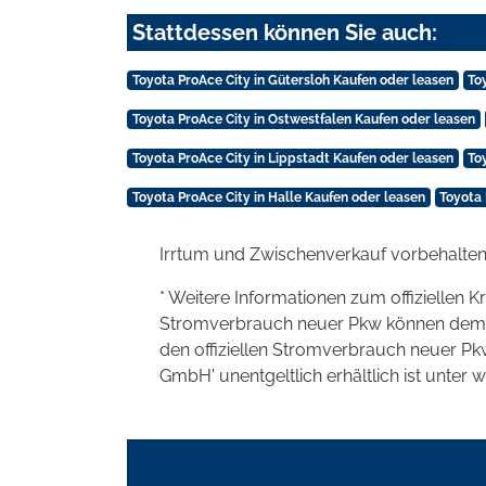
Stattdessen können Sie auch:
Toyota ProAce City in Gütersloh Kaufen oder leasen
To
Toyota ProAce City in Ostwestfalen Kaufen oder leasen
Toyota ProAce City in Lippstadt Kaufen oder leasen
To
Toyota ProAce City in Halle Kaufen oder leasen
Toyota 
Irrtum und Zwischenverkauf vorbehalten
* Weitere Informationen zum offiziellen K
Stromverbrauch neuer Pkw können dem 'Lei
den offiziellen Stromverbrauch neuer P
GmbH' unentgeltlich erhältlich ist unter 