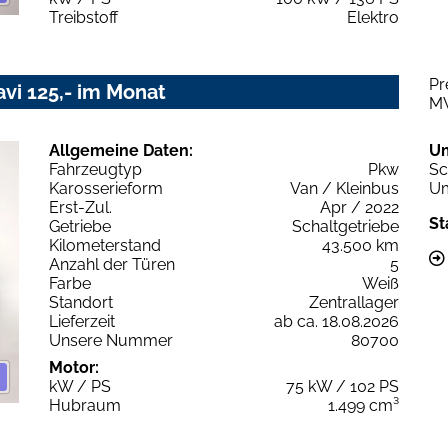
Treibstoff
Elektro
Pr
avi 125,- im Monat
M
Allgemeine Daten:
U
Fahrzeugtyp
Pkw
Sc
Karosserieform
Van / Kleinbus
Um
Erst-Zul.
Apr / 2022
St
Getriebe
Schaltgetriebe
Kilometerstand
43.500 km
Anzahl der Türen
5
Farbe
Weiß
Standort
Zentrallager
Lieferzeit
ab ca. 18.08.2026
Unsere Nummer
80700
Motor:
kW / PS
75 kW / 102 PS
Hubraum
1.499 cm³