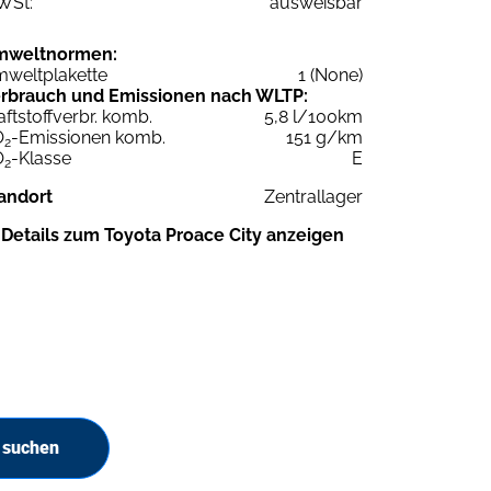
WSt:
ausweisbar
mweltnormen:
weltplakette
1 (None)
rbrauch und Emissionen nach WLTP:
aftstoffverbr. komb.
5,8 l/100km
O
-Emissionen komb.
151 g/km
2
O
-Klasse
E
2
andort
Zentrallager
Details zum Toyota Proace City anzeigen
 suchen