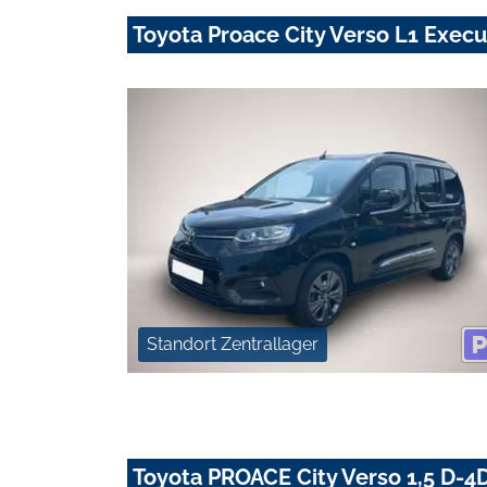
Toyota Proace City Verso L1 Exec
Standort Zentrallager
Toyota PROACE City Verso 1,5 D-4D 