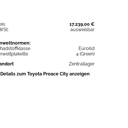
eis:
17.239,00 €
WSt:
ausweisbar
mweltnormen:
hadstoffklasse
Euro6d
weltplakette
4 (Green)
andort
Zentrallager
Details zum Toyota Proace City anzeigen