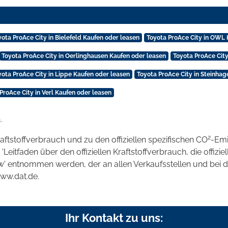
yota ProAce City in Bielefeld Kaufen oder leasen
Toyota ProAce City in OWL 
Toyota ProAce City in Oerlinghausen Kaufen oder leasen
Toyota ProAce City
yota ProAce City in Lippe Kaufen oder leasen
Toyota ProAce City in Steinhag
ProAce City in Verl Kaufen oder leasen
.
2
raftstoffverbrauch und zu den offiziellen spezifischen CO
-Emi
tfaden über den offiziellen Kraftstoffverbrauch, die offizie
kw' entnommen werden, der an allen Verkaufsstellen und bei
www.dat.de.
Ihr Kontakt zu uns: