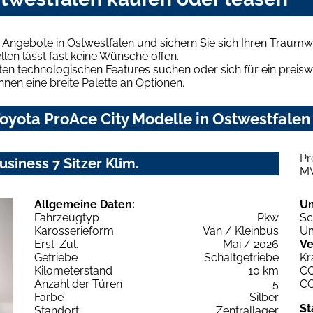
 Angebote in Ostwestfalen und sichern Sie sich Ihren Traum
len lässt fast keine Wünsche offen.
en technologischen Features suchen oder sich für ein preiswe
hnen eine breite Palette an Optionen.
yota ProAce City Modelle in Ostwestfalen 
Pr
siness 7 Sitzer Klim.
M
Allgemeine Daten:
U
Fahrzeugtyp
Pkw
Sc
Karosserieform
Van / Kleinbus
Um
Erst-Zul.
Mai / 2026
Ve
Getriebe
Schaltgetriebe
Kr
Kilometerstand
10 km
C
Anzahl der Türen
5
C
Farbe
Silber
St
Standort
Zentrallager