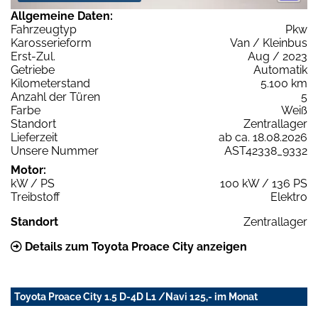
Allgemeine Daten:
Fahrzeugtyp
Pkw
Karosserieform
Van / Kleinbus
Erst-Zul.
Aug / 2023
Getriebe
Automatik
Kilometerstand
5.100 km
Anzahl der Türen
5
Farbe
Weiß
Standort
Zentrallager
Lieferzeit
ab ca. 18.08.2026
Unsere Nummer
AST42338_9332
Motor:
kW / PS
100 kW / 136 PS
Treibstoff
Elektro
Standort
Zentrallager
Details zum Toyota Proace City anzeigen
Toyota Proace City 1.5 D-4D L1 /Navi 125,- im Monat