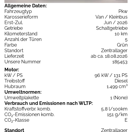
Allgemeine Daten:
Fahrzeugtyp
Pkw
Karosserieform
Van / Kleinbus
Erst-Zul.
Jun / 2026
Getriebe
Schaltgetriebe
Kilometerstand
10 km
Anzahl der Türen
5
Farbe
Grün
Standort
Zentrallager
Lieferzeit
ab ca. 18.08.2026
Unsere Nummer
185453
Motor:
kW / PS
96 kW / 131 PS
Treibstoff
Diesel
Hubraum
1.499 cm³
Umweltnormen:
Umweltplakette
1 (None)
Verbrauch und Emissionen nach WLTP:
Kraftstoffverbr. komb.
5,8 l/100km
CO
-Emissionen komb.
151 g/km
2
CO
-Klasse
E
2
Standort
Zentrallager