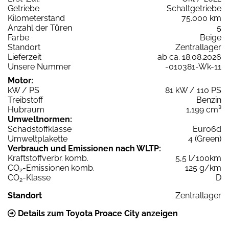
Getriebe
Schaltgetriebe
Kilometerstand
75.000 km
Anzahl der Türen
5
Farbe
Beige
Standort
Zentrallager
Lieferzeit
ab ca. 18.08.2026
Unsere Nummer
-010381-Wk-11
Motor:
kW / PS
81 kW / 110 PS
Treibstoff
Benzin
Hubraum
1.199 cm³
Umweltnormen:
Schadstoffklasse
Euro6d
Umweltplakette
4 (Green)
Verbrauch und Emissionen nach WLTP:
Kraftstoffverbr. komb.
5,5 l/100km
CO
-Emissionen komb.
125 g/km
2
CO
-Klasse
D
2
Standort
Zentrallager
Details zum Toyota Proace City anzeigen