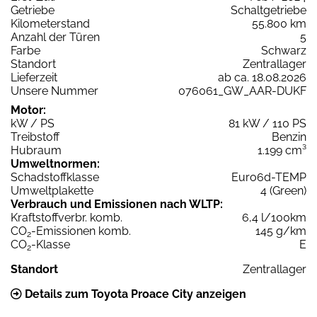
Getriebe
Schaltgetriebe
Kilometerstand
55.800 km
Anzahl der Türen
5
Farbe
Schwarz
Standort
Zentrallager
Lieferzeit
ab ca. 18.08.2026
Unsere Nummer
076061_GW_AAR-DUKF
Motor:
kW / PS
81 kW / 110 PS
Treibstoff
Benzin
Hubraum
1.199 cm³
Umweltnormen:
Schadstoffklasse
Euro6d-TEMP
Umweltplakette
4 (Green)
Verbrauch und Emissionen nach WLTP:
Kraftstoffverbr. komb.
6,4 l/100km
CO
-Emissionen komb.
145 g/km
2
CO
-Klasse
E
2
Standort
Zentrallager
Details zum Toyota Proace City anzeigen