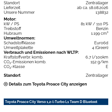
Standort
Zentrallager
Lieferzeit
ab ca. 18.08.2026
Unsere Nummer
138832
Motor:
kW / PS
81 kW / 110 PS
Treibstoff
Benzin
Hubraum
1.199 cm³
Umweltnormen:
Schadstoffklasse
Euro6d
Umweltplakette
4 (Green)
Verbrauch und Emissionen nach WLTP:
Kraftstoffverbr. komb.
6,7 l/100km
CO
-Emissionen komb.
152 g/km
2
CO
-Klasse
E
2
Standort
Zentrallager
Details zum Toyota Proace City anzeigen
Toyota Proace City Verso 1,2-l-Turbo L1 Team D Bluetoot