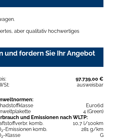
mwagen.
rtes, aber qualitativ hochwertiges
 und fordern Sie Ihr Angebot
eis:
97.739,00 €
WSt:
ausweisbar
mweltnormen:
hadstoffklasse
Euro6d
weltplakette
4 (Green)
rbrauch und Emissionen nach WLTP:
aftstoffverbr. komb.
10,7 l/100km
O
-Emissionen komb.
281 g/km
2
O
-Klasse
G
2