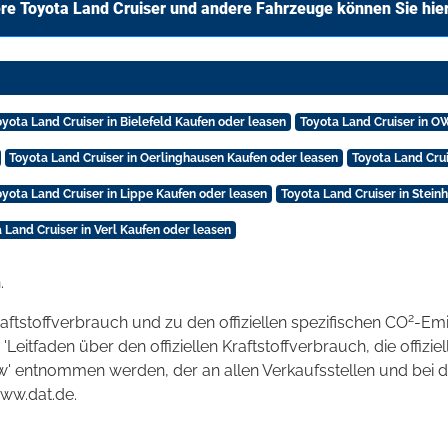
re Toyota Land Cruiser und andere Fahrzeuge können Sie hie
oyota Land Cruiser in Bielefeld Kaufen oder leasen
Toyota Land Cruiser in O
Toyota Land Cruiser in Oerlinghausen Kaufen oder leasen
Toyota Land Crui
oyota Land Cruiser in Lippe Kaufen oder leasen
Toyota Land Cruiser in Stein
 Land Cruiser in Verl Kaufen oder leasen
.
2
raftstoffverbrauch und zu den offiziellen spezifischen CO
-Emi
tfaden über den offiziellen Kraftstoffverbrauch, die offizie
kw' entnommen werden, der an allen Verkaufsstellen und bei
www.dat.de.