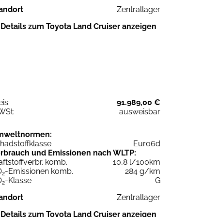
andort
Zentrallager
Details zum Toyota Land Cruiser anzeigen
eis:
91.989,00 €
WSt:
ausweisbar
mweltnormen:
hadstoffklasse
Euro6d
rbrauch und Emissionen nach WLTP:
aftstoffverbr. komb.
10,8 l/100km
O
-Emissionen komb.
284 g/km
2
O
-Klasse
G
2
andort
Zentrallager
Details zum Toyota Land Cruiser anzeigen