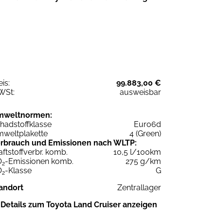
eis:
99.883,00 €
WSt:
ausweisbar
mweltnormen:
hadstoffklasse
Euro6d
weltplakette
4 (Green)
rbrauch und Emissionen nach WLTP:
aftstoffverbr. komb.
10,5 l/100km
O
-Emissionen komb.
275 g/km
2
O
-Klasse
G
2
andort
Zentrallager
Details zum Toyota Land Cruiser anzeigen