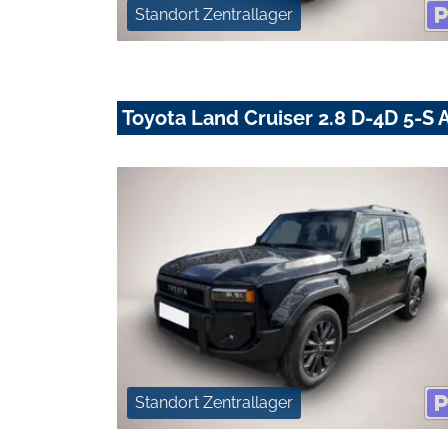
Standort Zentrallager
Toyota Land Cruiser 2.8 D-4D 5-S
Standort Zentrallager