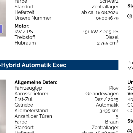
Farbe
Schwarz
St
Standort
Zentrallager
Lieferzeit
ab ca. 18.08.2026
Unsere Nummer
05004679
Motor:
kW / PS
151 kW / 205 PS
Treibstoff
Diesel
Hubraum
2.755 cm³
Pr
d-Hybrid Automatik Exec
M
Allgemeine Daten:
U
Fahrzeugtyp
Pkw
Sc
Karosserieform
Geländewagen
Ve
Erst-Zul.
Dez / 2025
Kr
Getriebe
Automatik
C
Kilometerstand
3.135 km
C
Anzahl der Türen
5
St
Farbe
Braun
Standort
Zentrallager