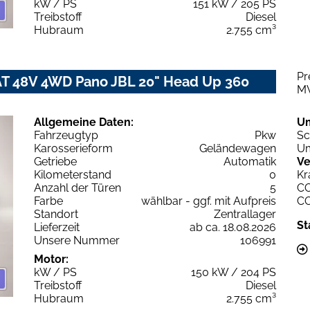
kW / PS
151 kW / 205 PS
Treibstoff
Diesel
Hubraum
2.755 cm³
Pr
 AT 48V 4WD Pano JBL 20" Head Up 360
M
Allgemeine Daten:
U
Fahrzeugtyp
Pkw
Sc
Karosserieform
Geländewagen
Um
Getriebe
Automatik
Ve
Kilometerstand
0
Kr
Anzahl der Türen
5
C
Farbe
wählbar - ggf. mit Aufpreis
C
Standort
Zentrallager
St
Lieferzeit
ab ca. 18.08.2026
Unsere Nummer
106991
Motor:
kW / PS
150 kW / 204 PS
Treibstoff
Diesel
Hubraum
2.755 cm³