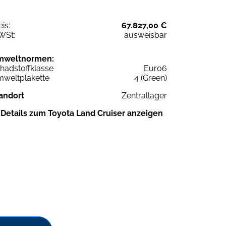
eis:
67.827,00 €
WSt:
ausweisbar
mweltnormen:
hadstoffklasse
Euro6
weltplakette
4 (Green)
andort
Zentrallager
Details zum Toyota Land Cruiser anzeigen