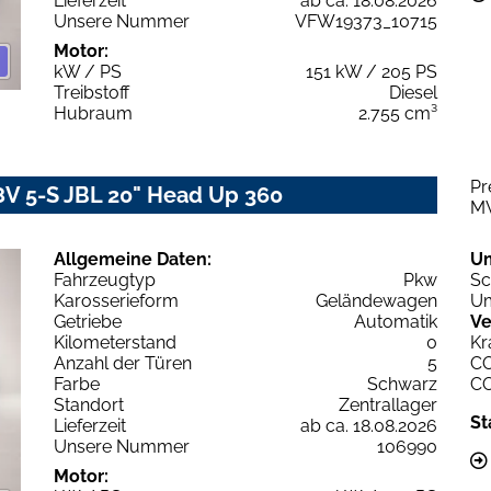
Lieferzeit
ab ca. 18.08.2026
Unsere Nummer
VFW19373_10715
Motor:
kW / PS
151 kW / 205 PS
Treibstoff
Diesel
Hubraum
2.755 cm³
Pr
48V 5-S JBL 20" Head Up 360
M
Allgemeine Daten:
U
Fahrzeugtyp
Pkw
Sc
Karosserieform
Geländewagen
Um
Getriebe
Automatik
Ve
Kilometerstand
0
Kr
Anzahl der Türen
5
C
Farbe
Schwarz
C
Standort
Zentrallager
St
Lieferzeit
ab ca. 18.08.2026
Unsere Nummer
106990
Motor: