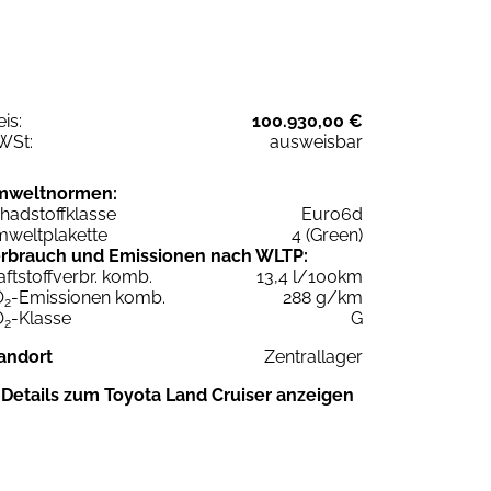
eis:
100.930,00 €
WSt:
ausweisbar
mweltnormen:
hadstoffklasse
Euro6d
weltplakette
4 (Green)
rbrauch und Emissionen nach WLTP:
aftstoffverbr. komb.
13,4 l/100km
O
-Emissionen komb.
288 g/km
2
O
-Klasse
G
2
andort
Zentrallager
Details zum Toyota Land Cruiser anzeigen