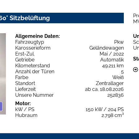
Pr
60° Sitzbelüftung
M
Allgemeine Daten:
U
Fahrzeugtyp
Pkw
Sc
Karosserieform
Geländewagen
Um
Erst-Zul.
Mai / 2022
St
Getriebe
Automatik
Kilometerstand
49.211 km
Anzahl der Türen
5
Farbe
Weiß
Standort
Zentrallager
Lieferzeit
ab ca. 18.08.2026
Unsere Nummer
252836
Motor:
kW / PS
150 kW / 204 PS
Hubraum
2.798 cm³