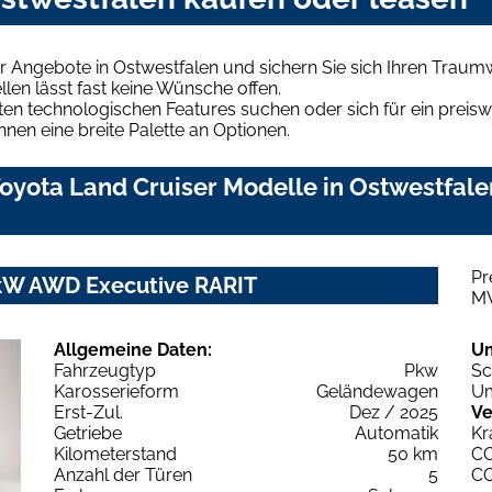
r Angebote in Ostwestfalen und sichern Sie sich Ihren Trau
len lässt fast keine Wünsche offen.
en technologischen Features suchen oder sich für ein preiswe
hnen eine breite Palette an Optionen.
oyota Land Cruiser Modelle in Ostwestfalen
Pr
 kW AWD Executive RARIT
M
Allgemeine Daten:
U
Fahrzeugtyp
Pkw
Sc
Karosserieform
Geländewagen
Um
Erst-Zul.
Dez / 2025
Ve
Getriebe
Automatik
Kr
Kilometerstand
50 km
C
Anzahl der Türen
5
C