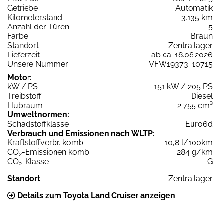
Getriebe
Automatik
Kilometerstand
3.135 km
Anzahl der Türen
5
Farbe
Braun
Standort
Zentrallager
Lieferzeit
ab ca. 18.08.2026
Unsere Nummer
VFW19373_10715
Motor:
kW / PS
151 kW / 205 PS
Treibstoff
Diesel
Hubraum
2.755 cm³
Umweltnormen:
Schadstoffklasse
Euro6d
Verbrauch und Emissionen nach WLTP:
Kraftstoffverbr. komb.
10,8 l/100km
CO
-Emissionen komb.
284 g/km
2
CO
-Klasse
G
2
Standort
Zentrallager
Details zum Toyota Land Cruiser anzeigen