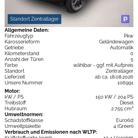
Standort Zentrallager
Allgemeine Daten:
Fahrzeugtyp
Pkw
Karosserieform
Geländewagen
Getriebe
Automatik
Kilometerstand
0
Anzahl der Türen
5
Farbe
wählbar - ggf. mit Aufpreis
Standort
Zentrallager
Lieferzeit
ab ca. 18.08.2026
Unsere Nummer
106991
Motor:
kW / PS
150 kW / 204 PS
Treibstoff
Diesel
Hubraum
2.755 cm³
Umweltnormen:
Schadstoffklasse
Euro6d
Umweltplakette
4 (Green)
Verbrauch und Emissionen nach WLTP:
Kraftstoffverbr. komb.
13,4 l/100km