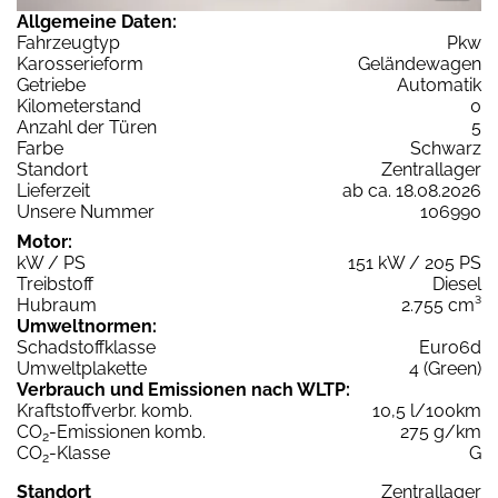
Allgemeine Daten:
Fahrzeugtyp
Pkw
Karosserieform
Geländewagen
Getriebe
Automatik
Kilometerstand
0
Anzahl der Türen
5
Farbe
Schwarz
Standort
Zentrallager
Lieferzeit
ab ca. 18.08.2026
Unsere Nummer
106990
Motor:
kW / PS
151 kW / 205 PS
Treibstoff
Diesel
Hubraum
2.755 cm³
Umweltnormen:
Schadstoffklasse
Euro6d
Umweltplakette
4 (Green)
Verbrauch und Emissionen nach WLTP:
Kraftstoffverbr. komb.
10,5 l/100km
CO
-Emissionen komb.
275 g/km
2
CO
-Klasse
G
2
Standort
Zentrallager