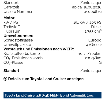
Standort
Zentrallager
Lieferzeit
ab ca. 18.08.2026
Unsere Nummer
05004679
Motor:
kW / PS
151 kW / 205 PS
Treibstoff
Diesel
Hubraum
2.755 cm³
Umweltnormen:
Schadstoffklasse
Euro6d
Umweltplakette
4 (Green)
Verbrauch und Emissionen nach WLTP:
Kraftstoffverbr. komb.
10,7 l/100km
CO
-Emissionen komb.
281 g/km
2
CO
-Klasse
G
2
Standort
Zentrallager
Details zum Toyota Land Cruiser anzeigen
Toyota Land Cruiser 2.8 D-4D Mild-Hybrid Automatik Exec