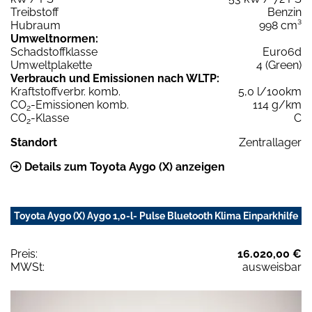
Treibstoff
Benzin
Hubraum
998 cm³
Umweltnormen:
Schadstoffklasse
Euro6d
Umweltplakette
4 (Green)
Verbrauch und Emissionen nach WLTP:
Kraftstoffverbr. komb.
5,0 l/100km
CO
-Emissionen komb.
114 g/km
2
CO
-Klasse
C
2
Standort
Zentrallager
Details zum Toyota Aygo (X) anzeigen
Toyota Aygo (X) Aygo 1,0-l- Pulse Bluetooth Klima Einparkhilfe
Preis:
16.020,00 €
MWSt:
ausweisbar