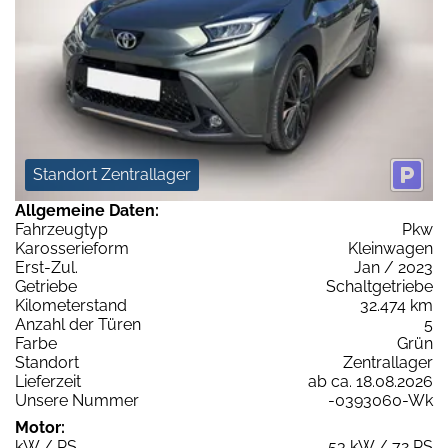
Standort Zentrallager
Allgemeine Daten:
Fahrzeugtyp
Pkw
Karosserieform
Kleinwagen
Erst-Zul.
Jan / 2023
Getriebe
Schaltgetriebe
Kilometerstand
32.474 km
Anzahl der Türen
5
Farbe
Grün
Standort
Zentrallager
Lieferzeit
ab ca. 18.08.2026
Unsere Nummer
-0393060-Wk
Motor:
kW / PS
53 kW / 72 PS