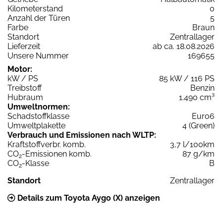
Kilometerstand
0
Anzahl der Türen
5
Farbe
Braun
Standort
Zentrallager
Lieferzeit
ab ca. 18.08.2026
Unsere Nummer
169655
Motor:
kW / PS
85 kW / 116 PS
Treibstoff
Benzin
Hubraum
1.490 cm³
Umweltnormen:
Schadstoffklasse
Euro6
Umweltplakette
4 (Green)
Verbrauch und Emissionen nach WLTP:
Kraftstoffverbr. komb.
3,7 l/100km
CO
-Emissionen komb.
87 g/km
2
CO
-Klasse
B
2
Standort
Zentrallager
Details zum Toyota Aygo (X) anzeigen