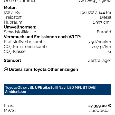
Unsere Nummer
AST281432_9662
Motor:
kW / PS
106 kW / 144 PS
Treibstoff
Diesel
Hubraum
1.997 cm³
Umweltnormen:
Schadstoffklasse
Euro6d
Verbrauch und Emissionen nach WLTP:
Kraftstoffverbr. komb.
7,9 l/100km
CO
-Emissionen komb.
207 g/km
2
CO
-Klasse
G
2
Standort
Zentrallager
Details zum Toyota Other anzeigen
Toyota Other JBL UPE 26.080!!! Navi LED MFL BT DAB
Ambientebe
Preis:
27.359,00 €
MWSt:
ausweisbar