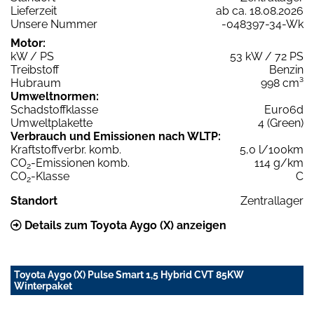
Lieferzeit
ab ca. 18.08.2026
Unsere Nummer
-048397-34-Wk
Motor:
kW / PS
53 kW / 72 PS
Treibstoff
Benzin
Hubraum
998 cm³
Umweltnormen:
Schadstoffklasse
Euro6d
Umweltplakette
4 (Green)
Verbrauch und Emissionen nach WLTP:
Kraftstoffverbr. komb.
5,0 l/100km
CO
-Emissionen komb.
114 g/km
2
CO
-Klasse
C
2
Standort
Zentrallager
Details zum Toyota Aygo (X) anzeigen
Toyota Aygo (X) Pulse Smart 1,5 Hybrid CVT 85KW
Winterpaket