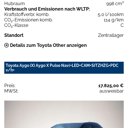
Hubraum
998 cm³
Verbrauch und Emissionen nach WLTP:
Kraftstoffverbr. komb.
5,0 l/100km
CO
-Emissionen komb.
114 g/km
2
CO
-Klasse
C
2
Standort
Zentrallager
Details zum Toyota Other anzeigen
Toyota Aygo (X) Aygo X Pulse Navi+LED+CAM+SITZHZG+PDC
v/h+
Preis:
17.825,00 €
MWSt:
ausweisbar