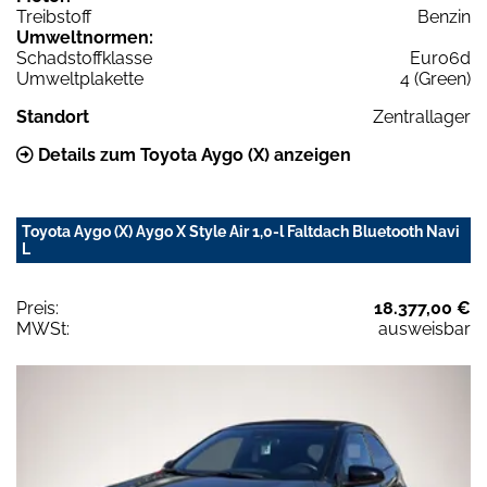
Treibstoff
Benzin
Umweltnormen:
Schadstoffklasse
Euro6d
Umweltplakette
4 (Green)
Standort
Zentrallager
Details zum Toyota Aygo (X) anzeigen
Toyota Aygo (X) Aygo X Style Air 1,0-l Faltdach Bluetooth Navi
L
Preis:
18.377,00 €
MWSt:
ausweisbar