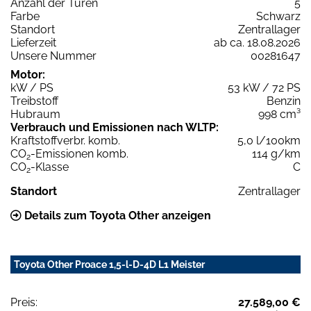
Anzahl der Türen
5
Farbe
Schwarz
Standort
Zentrallager
Lieferzeit
ab ca. 18.08.2026
Unsere Nummer
00281647
Motor:
kW / PS
53 kW / 72 PS
Treibstoff
Benzin
Hubraum
998 cm³
Verbrauch und Emissionen nach WLTP:
Kraftstoffverbr. komb.
5,0 l/100km
CO
-Emissionen komb.
114 g/km
2
CO
-Klasse
C
2
Standort
Zentrallager
Details zum Toyota Other anzeigen
Toyota Other Proace 1,5-l-D-4D L1 Meister
Preis:
27.589,00 €