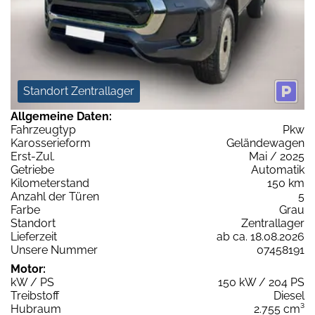
Standort Zentrallager
Allgemeine Daten:
Fahrzeugtyp
Pkw
Karosserieform
Geländewagen
Erst-Zul.
Mai / 2025
Getriebe
Automatik
Kilometerstand
150 km
Anzahl der Türen
5
Farbe
Grau
Standort
Zentrallager
Lieferzeit
ab ca. 18.08.2026
Unsere Nummer
07458191
Motor:
kW / PS
150 kW / 204 PS
Treibstoff
Diesel
Hubraum
2.755 cm³