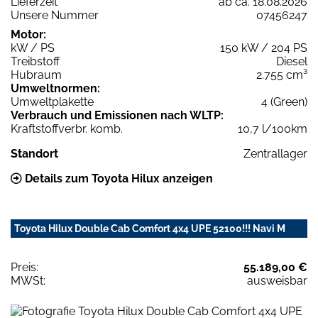
Lieferzeit
ab ca. 18.08.2026
Unsere Nummer
07456247
Motor:
kW / PS
150 kW / 204 PS
Treibstoff
Diesel
Hubraum
2.755 cm³
Umweltnormen:
Umweltplakette
4 (Green)
Verbrauch und Emissionen nach WLTP:
Kraftstoffverbr. komb.
10,7 l/100km
Standort
Zentrallager
Details zum Toyota Hilux anzeigen
Toyota Hilux Double Cab Comfort 4x4 UPE 52100!!! Navi M
Preis:
55.189,00 €
MWSt:
ausweisbar