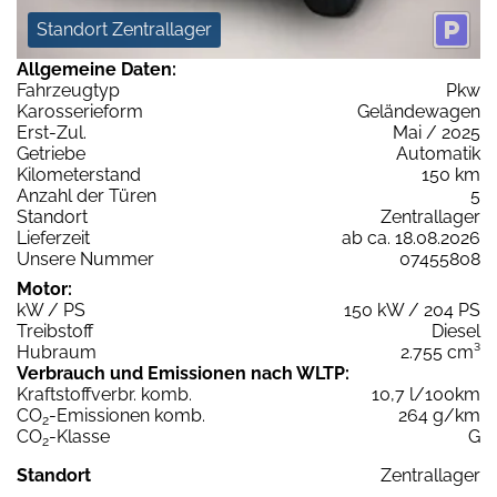
Standort Zentrallager
Allgemeine Daten:
Fahrzeugtyp
Pkw
Karosserieform
Geländewagen
Erst-Zul.
Mai / 2025
Getriebe
Automatik
Kilometerstand
150 km
Anzahl der Türen
5
Standort
Zentrallager
Lieferzeit
ab ca. 18.08.2026
Unsere Nummer
07455808
Motor:
kW / PS
150 kW / 204 PS
Treibstoff
Diesel
Hubraum
2.755 cm³
Verbrauch und Emissionen nach WLTP:
Kraftstoffverbr. komb.
10,7 l/100km
CO
-Emissionen komb.
264 g/km
2
CO
-Klasse
G
2
Standort
Zentrallager