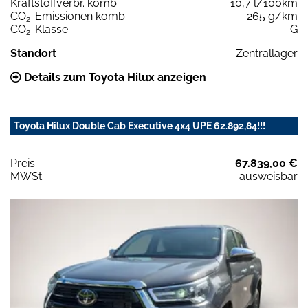
Kraftstoffverbr. komb.
10,7 l/100km
CO
-Emissionen komb.
265 g/km
2
CO
-Klasse
G
2
Standort
Zentrallager
Details zum Toyota Hilux anzeigen
Toyota Hilux Double Cab Executive 4x4 UPE 62.892,84!!!
Preis:
67.839,00 €
MWSt:
ausweisbar