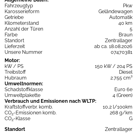
Fahrzeugtyp
Pkw
Karosserieform
Geländewagen
Getriebe
Automatik
Kilometerstand
40 km
Anzahl der Türen
5
Farbe
Braun
Standort
Zentrallager
Lieferzeit
ab ca. 18.08.2026
Unsere Nummer
07470381
Motor:
kW / PS
150 kW / 204 PS
Treibstoff
Diesel
Hubraum
2.755 cm³
Umweltnormen:
Schadstoffklasse
Euro 6e
Umweltplakette
4 (Green)
Verbrauch und Emissionen nach WLTP:
Kraftstoffverbr. komb.
10,2 l/100km
CO
-Emissionen komb.
268 g/km
2
CO
-Klasse
G
2
Standort
Zentrallager