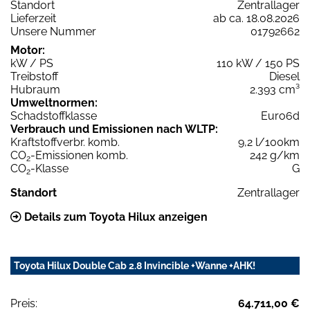
Standort
Zentrallager
Lieferzeit
ab ca. 18.08.2026
Unsere Nummer
01792662
Motor:
kW / PS
110 kW / 150 PS
Treibstoff
Diesel
Hubraum
2.393 cm³
Umweltnormen:
Schadstoffklasse
Euro6d
Verbrauch und Emissionen nach WLTP:
Kraftstoffverbr. komb.
9,2 l/100km
CO
-Emissionen komb.
242 g/km
2
CO
-Klasse
G
2
Standort
Zentrallager
Details zum Toyota Hilux anzeigen
Toyota Hilux Double Cab 2.8 Invincible +Wanne +AHK!
Preis:
64.711,00 €