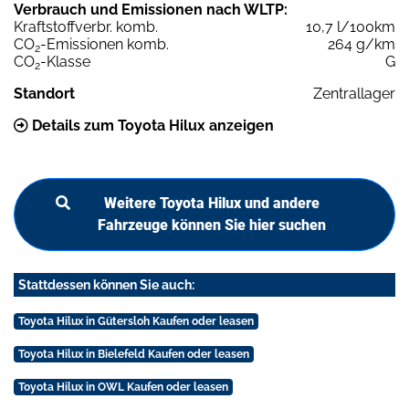
Verbrauch und Emissionen nach WLTP:
Kraftstoffverbr. komb.
10,7 l/100km
CO
-Emissionen komb.
264 g/km
2
CO
-Klasse
G
2
Standort
Zentrallager
Details zum Toyota Hilux anzeigen
Weitere Toyota Hilux und andere
Fahrzeuge können Sie hier suchen
Stattdessen können Sie auch:
Toyota Hilux in Gütersloh Kaufen oder leasen
Toyota Hilux in Bielefeld Kaufen oder leasen
Toyota Hilux in OWL Kaufen oder leasen