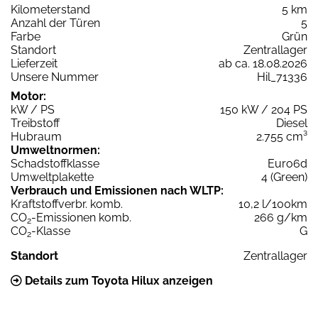
Kilometerstand
5 km
Anzahl der Türen
5
Farbe
Grün
Standort
Zentrallager
Lieferzeit
ab ca. 18.08.2026
Unsere Nummer
Hil_71336
Motor:
kW / PS
150 kW / 204 PS
Treibstoff
Diesel
Hubraum
2.755 cm³
Umweltnormen:
Schadstoffklasse
Euro6d
Umweltplakette
4 (Green)
Verbrauch und Emissionen nach WLTP:
Kraftstoffverbr. komb.
10,2 l/100km
CO
-Emissionen komb.
266 g/km
2
CO
-Klasse
G
2
Standort
Zentrallager
Details zum Toyota Hilux anzeigen