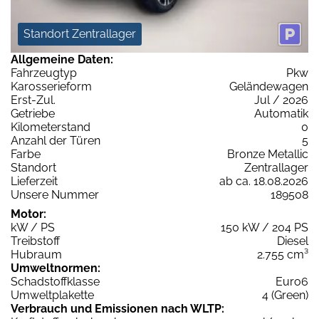
Standort Zentrallager
Allgemeine Daten:
Fahrzeugtyp
Pkw
Karosserieform
Geländewagen
Erst-Zul.
Jul / 2026
Getriebe
Automatik
Kilometerstand
0
Anzahl der Türen
5
Farbe
Bronze Metallic
Standort
Zentrallager
Lieferzeit
ab ca. 18.08.2026
Unsere Nummer
189508
Motor:
kW / PS
150 kW / 204 PS
Treibstoff
Diesel
Hubraum
2.755 cm³
Umweltnormen:
Schadstoffklasse
Euro6
Umweltplakette
4 (Green)
Verbrauch und Emissionen nach WLTP: