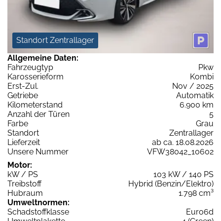
Standort Zentrallager
Allgemeine Daten:
Fahrzeugtyp
Pkw
Karosserieform
Kombi
Erst-Zul.
Nov / 2025
Getriebe
Automatik
Kilometerstand
6.900 km
Anzahl der Türen
5
Farbe
Grau
Standort
Zentrallager
Lieferzeit
ab ca. 18.08.2026
Unsere Nummer
VFW38042_10602
Motor:
kW / PS
103 kW / 140 PS
Treibstoff
Hybrid (Benzin/Elektro)
Hubraum
1.798 cm³
Umweltnormen:
Schadstoffklasse
Euro6d