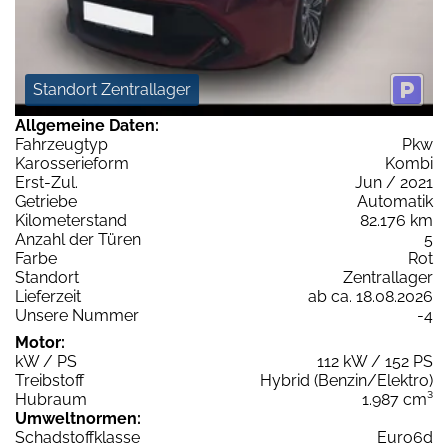
Standort Zentrallager
Allgemeine Daten:
Fahrzeugtyp
Pkw
Karosserieform
Kombi
Erst-Zul.
Jun / 2021
Getriebe
Automatik
Kilometerstand
82.176 km
Anzahl der Türen
5
Farbe
Rot
Standort
Zentrallager
Lieferzeit
ab ca. 18.08.2026
Unsere Nummer
-4
Motor:
kW / PS
112 kW / 152 PS
Treibstoff
Hybrid (Benzin/Elektro)
Hubraum
1.987 cm³
Umweltnormen:
Schadstoffklasse
Euro6d