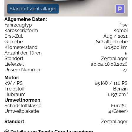
Standort Zentrallager
Allgemeine Daten:
Fahrzeugtyp
Pkw
Karosserieform
Kombi
Erst-Zul.
Aug / 2021
Getriebe
Schaltgetriebe
Kilometerstand
60.500 km
Anzahl der Türen
5
Standort
Zentrallager
Lieferzeit
ab ca. 18.08.2026
Unsere Nummer
-27
Motor:
kW / PS
85 kW / 116 PS
Treibstoff
Benzin
Hubraum
1.197 cm³
Umweltnormen:
Schadstoffklasse
Euro6d
Umweltplakette
4 (Green)
Standort
Zentrallager
Details zum Toyota Corolla anzeigen