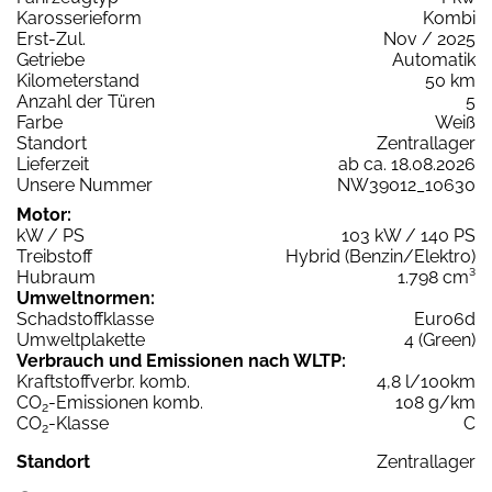
Karosserieform
Kombi
Erst-Zul.
Nov / 2025
Getriebe
Automatik
Kilometerstand
50 km
Anzahl der Türen
5
Farbe
Weiß
Standort
Zentrallager
Lieferzeit
ab ca. 18.08.2026
Unsere Nummer
NW39012_10630
Motor:
kW / PS
103 kW / 140 PS
Treibstoff
Hybrid (Benzin/Elektro)
Hubraum
1.798 cm³
Umweltnormen:
Schadstoffklasse
Euro6d
Umweltplakette
4 (Green)
Verbrauch und Emissionen nach WLTP:
Kraftstoffverbr. komb.
4,8 l/100km
CO
-Emissionen komb.
108 g/km
2
CO
-Klasse
C
2
Standort
Zentrallager