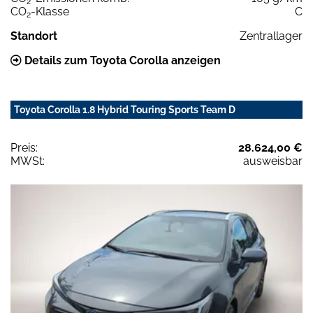
2
CO
-Klasse
C
2
Standort
Zentrallager
Details zum Toyota Corolla anzeigen
Toyota Corolla 1.8 Hybrid Touring Sports Team D
Preis:
28.624,00 €
MWSt:
ausweisbar