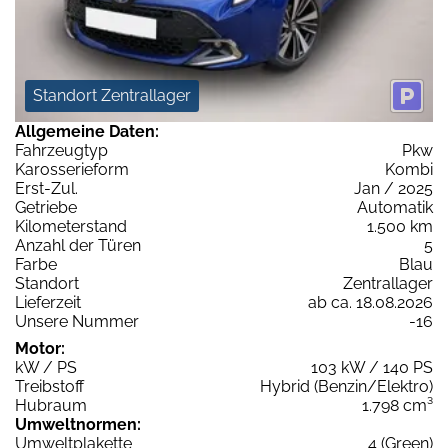
Standort Zentrallager
Allgemeine Daten:
Fahrzeugtyp
Pkw
Karosserieform
Kombi
Erst-Zul.
Jan / 2025
Getriebe
Automatik
Kilometerstand
1.500 km
Anzahl der Türen
5
Farbe
Blau
Standort
Zentrallager
Lieferzeit
ab ca. 18.08.2026
Unsere Nummer
-16
Motor:
kW / PS
103 kW / 140 PS
Treibstoff
Hybrid (Benzin/Elektro)
Hubraum
1.798 cm³
Umweltnormen:
Umweltplakette
4 (Green)