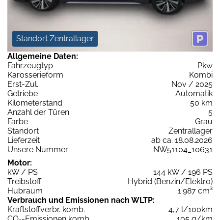
Standort Zentrallager
Allgemeine Daten:
Fahrzeugtyp
Pkw
Karosserieform
Kombi
Erst-Zul.
Nov / 2025
Getriebe
Automatik
Kilometerstand
50 km
Anzahl der Türen
5
Farbe
Grau
Standort
Zentrallager
Lieferzeit
ab ca. 18.08.2026
Unsere Nummer
NW51104_10631
Motor:
kW / PS
144 kW / 196 PS
Treibstoff
Hybrid (Benzin/Elektro)
Hubraum
1.987 cm³
Verbrauch und Emissionen nach WLTP:
Kraftstoffverbr. komb.
4,7 l/100km
CO
-Emissionen komb.
105 g/km