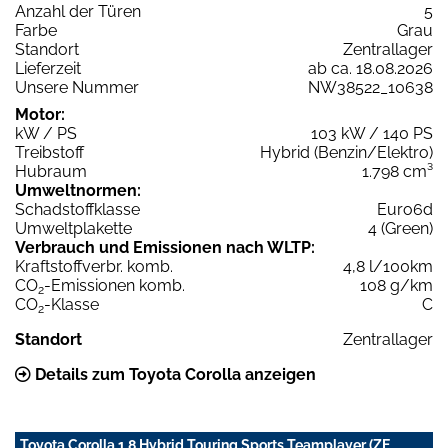
Anzahl der Türen
5
Farbe
Grau
Standort
Zentrallager
Lieferzeit
ab ca. 18.08.2026
Unsere Nummer
NW38522_10638
Motor:
kW / PS
103 kW / 140 PS
Treibstoff
Hybrid (Benzin/Elektro)
Hubraum
1.798 cm³
Umweltnormen:
Schadstoffklasse
Euro6d
Umweltplakette
4 (Green)
Verbrauch und Emissionen nach WLTP:
Kraftstoffverbr. komb.
4,8 l/100km
CO
-Emissionen komb.
108 g/km
2
CO
-Klasse
C
2
Standort
Zentrallager
Details zum Toyota Corolla anzeigen
Toyota Corolla 1.8 Hybrid Touring Sports Teamplayer (ZE