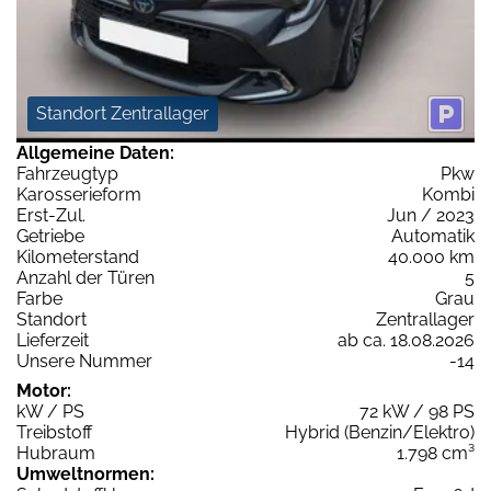
Standort Zentrallager
Allgemeine Daten:
Fahrzeugtyp
Pkw
Karosserieform
Kombi
Erst-Zul.
Jun / 2023
Getriebe
Automatik
Kilometerstand
40.000 km
Anzahl der Türen
5
Farbe
Grau
Standort
Zentrallager
Lieferzeit
ab ca. 18.08.2026
Unsere Nummer
-14
Motor:
kW / PS
72 kW / 98 PS
Treibstoff
Hybrid (Benzin/Elektro)
Hubraum
1.798 cm³
Umweltnormen: