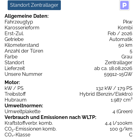
Standort Zentrallager
Allgemeine Daten:
Fahrzeugtyp
Pkw
Karosserieform
Kombi
Erst-Zul.
Feb / 2026
Getriebe
Automatik
Kilometerstand
50 km
Anzahl der Türen
5
Farbe
Grau
Standort
Zentrallager
Lieferzeit
ab ca. 18.08.2026
Unsere Nummer
59912-15GW
Motor:
kW / PS
132 kW / 179 PS
Treibstoff
Hybrid (Benzin/Elektro)
Hubraum
1.987 cm³
Umweltnormen:
Umweltplakette
4 (Green)
Verbrauch und Emissionen nach WLTP:
Kraftstoffverbr. komb.
4,4 l/100km
CO
-Emissionen komb.
100 g/km
2
CO
-Klasse
C
2