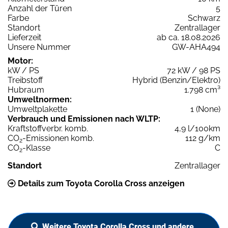
Anzahl der Türen
5
Farbe
Schwarz
Standort
Zentrallager
Lieferzeit
ab ca. 18.08.2026
Unsere Nummer
GW-AHA494
Motor:
kW / PS
72 kW / 98 PS
Treibstoff
Hybrid (Benzin/Elektro)
Hubraum
1.798 cm³
Umweltnormen:
Umweltplakette
1 (None)
Verbrauch und Emissionen nach WLTP:
Kraftstoffverbr. komb.
4,9 l/100km
CO
-Emissionen komb.
112 g/km
2
CO
-Klasse
C
2
Standort
Zentrallager
Details zum Toyota Corolla Cross anzeigen
Weitere Toyota Corolla Cross und andere