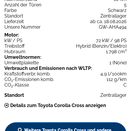
Anzahl der Türen
5
Farbe
Schwarz
Standort
Zentrallager
Lieferzeit
ab ca. 18.08.2026
Unsere Nummer
GW-AHA494
Motor:
kW / PS
72 kW / 98 PS
Treibstoff
Hybrid (Benzin/Elektro)
Hubraum
1.798 cm³
Umweltnormen:
Umweltplakette
1 (None)
Verbrauch und Emissionen nach WLTP:
Kraftstoffverbr. komb.
4,9 l/100km
CO
-Emissionen komb.
112 g/km
2
CO
-Klasse
C
2
Standort
Zentrallager
Details zum Toyota Corolla Cross anzeigen
Weitere Toyota Corolla Cross und andere