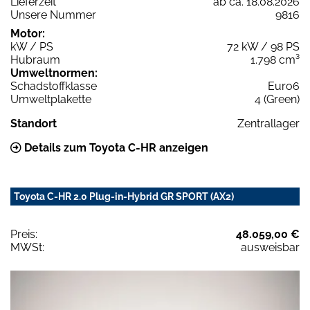
Lieferzeit
ab ca. 18.08.2026
Unsere Nummer
9816
Motor:
kW / PS
72 kW / 98 PS
Hubraum
1.798 cm³
Umweltnormen:
Schadstoffklasse
Euro6
Umweltplakette
4 (Green)
Standort
Zentrallager
Details zum Toyota C-HR anzeigen
Toyota C-HR 2.0 Plug-in-Hybrid GR SPORT (AX2)
Preis:
48.059,00 €
MWSt:
ausweisbar