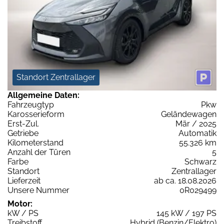
Standort Zentrallager
Allgemeine Daten:
Fahrzeugtyp
Pkw
Karosserieform
Geländewagen
Erst-Zul.
Mär / 2025
Getriebe
Automatik
Kilometerstand
55.326 km
Anzahl der Türen
5
Farbe
Schwarz
Standort
Zentrallager
Lieferzeit
ab ca. 18.08.2026
Unsere Nummer
0R029499
Motor:
kW / PS
145 kW / 197 PS
Treibstoff
Hybrid (Benzin/Elektro)