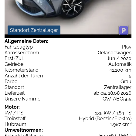
Standort Zentrallager
Allgemeine Daten:
Fahrzeugtyp
Pkw
Karosserieform
Geländewagen
Erst-Zul.
Jun / 2020
Getriebe
Automatik
Kilometerstand
41.100 km
Anzahl der Türen
5
Farbe
Grau
Standort
Zentrallager
Lieferzeit
ab ca. 18.08.2026
Unsere Nummer
GW-ABO555
Motor:
kW / PS
135 kW / 184 PS
Treibstoff
Hybrid (Benzin/Elektro)
Hubraum
1.987 cm³
Umweltnormen:
Schadstoffklasse
Euro6d-TEMP