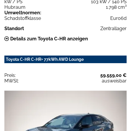
kW / PS
103 kW / 140 PS
Hubraum
1.798 cm³
Umweltnormen:
Schadstoffklasse
Euro6d
Standort
Zentrallager
Details zum Toyota C-HR anzeigen
Toyota C-HR C-HR+ 77kWh AWD Lounge
Preis:
59.559,00 €
MWSt:
ausweisbar