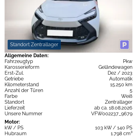
Standort Zentrallager
Allgemeine Daten:
Fahrzeugtyp
Pkw
Karosserieform
Geländewagen
Erst-Zul.
Dez / 2023
Getriebe
Automatik
Kilometerstand
15.250 km
Anzahl der Türen
5
Farbe
Weiß
Standort
Zentrallager
Lieferzeit
ab ca. 18.08.2026
Unsere Nummer
VFW002237_9679
Motor:
kW / PS
103 kW / 140 PS
Hubraum
1.798 cm³