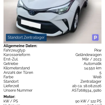
Standort Zentrallager
Allgemeine Daten:
Fahrzeugtyp
Pkw
Karosserieform
Geländewagen
Erst-Zul.
Mär / 2023
Getriebe
Automatik
Kilometerstand
14.550 km
Anzahl der Türen
5
Farbe
Weiß
Standort
Zentrallager
Lieferzeit
ab ca. 18.08.2026
Unsere Nummer
AST268934_9180
Motor:
kW / PS
90 kW / 122 PS