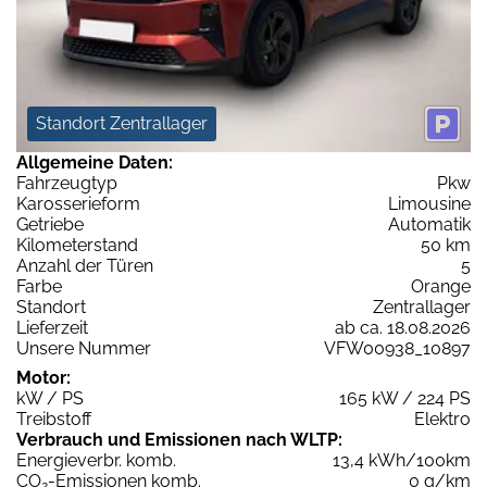
Standort Zentrallager
Allgemeine Daten:
Fahrzeugtyp
Pkw
Karosserieform
Limousine
Getriebe
Automatik
Kilometerstand
50 km
Anzahl der Türen
5
Farbe
Orange
Standort
Zentrallager
Lieferzeit
ab ca. 18.08.2026
Unsere Nummer
VFW00938_10897
Motor:
kW / PS
165 kW / 224 PS
Treibstoff
Elektro
Verbrauch und Emissionen nach WLTP:
Energieverbr. komb.
13,4 kWh/100km
CO
-Emissionen komb.
0 g/km
2