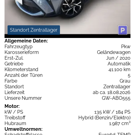
Standort Zentrallager
Allgemeine Daten:
Fahrzeugtyp
Pkw
Karosserieform
Geländewagen
Erst-Zul.
Jun / 2020
Getriebe
Automatik
Kilometerstand
41.100 km
Anzahl der Türen
5
Farbe
Grau
Standort
Zentrallager
Lieferzeit
ab ca. 18.08.2026
Unsere Nummer
GW-ABO555
Motor:
kW / PS
135 kW / 184 PS
Treibstoff
Hybrid (Benzin/Elektro)
Hubraum
1.987 cm³
Umweltnormen:
Schadstoffklasse
Euro6d-TEMP