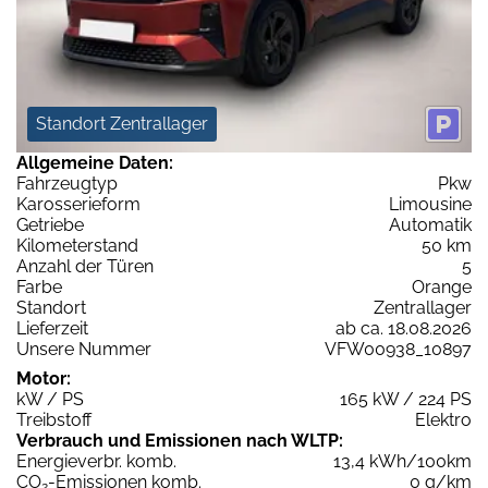
Standort Zentrallager
Allgemeine Daten:
Fahrzeugtyp
Pkw
Karosserieform
Limousine
Getriebe
Automatik
Kilometerstand
50 km
Anzahl der Türen
5
Farbe
Orange
Standort
Zentrallager
Lieferzeit
ab ca. 18.08.2026
Unsere Nummer
VFW00938_10897
Motor:
kW / PS
165 kW / 224 PS
Treibstoff
Elektro
Verbrauch und Emissionen nach WLTP:
Energieverbr. komb.
13,4 kWh/100km
CO
-Emissionen komb.
0 g/km
2