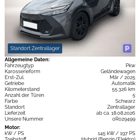
Standort Zentrallager
Allgemeine Daten:
Fahrzeugtyp
Pkw
Karosserieform
Geländewagen
Erst-Zul.
Mär / 2025
Getriebe
Automatik
Kilometerstand
55.326 km
Anzahl der Türen
5
Farbe
Schwarz
Standort
Zentrallager
Lieferzeit
ab ca. 18.08.2026
Unsere Nummer
0R029499
Motor:
kW / PS
145 kW / 197 PS
Treibstoff
Hybrid (Benzin/Elektro)