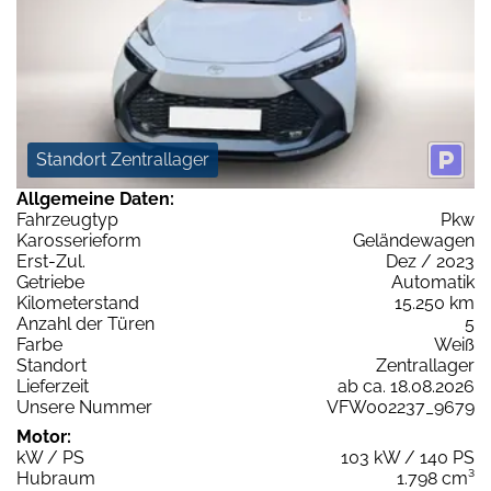
Standort Zentrallager
Allgemeine Daten:
Fahrzeugtyp
Pkw
Karosserieform
Geländewagen
Erst-Zul.
Dez / 2023
Getriebe
Automatik
Kilometerstand
15.250 km
Anzahl der Türen
5
Farbe
Weiß
Standort
Zentrallager
Lieferzeit
ab ca. 18.08.2026
Unsere Nummer
VFW002237_9679
Motor:
kW / PS
103 kW / 140 PS
Hubraum
1.798 cm³