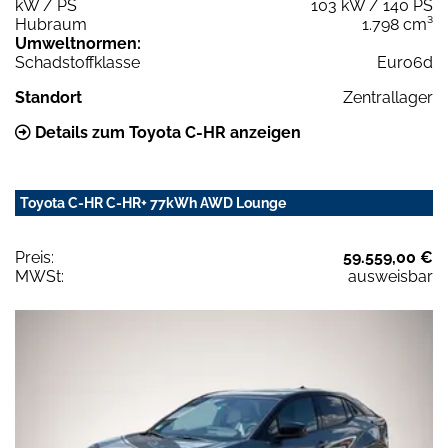
kW / PS
103 kW / 140 PS
Hubraum
1.798 cm³
Umweltnormen:
Schadstoffklasse
Euro6d
Standort
Zentrallager
Details zum Toyota C-HR anzeigen
Toyota C-HR C-HR+ 77kWh AWD Lounge
Preis:
59.559,00 €
MWSt:
ausweisbar