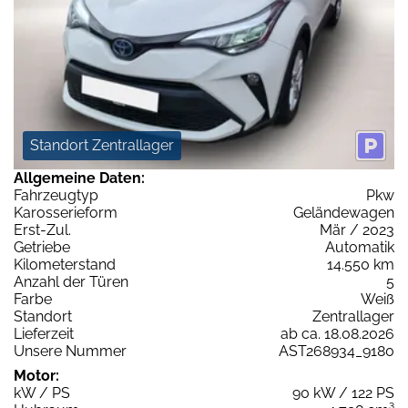
Standort Zentrallager
Allgemeine Daten:
Fahrzeugtyp
Pkw
Karosserieform
Geländewagen
Erst-Zul.
Mär / 2023
Getriebe
Automatik
Kilometerstand
14.550 km
Anzahl der Türen
5
Farbe
Weiß
Standort
Zentrallager
Lieferzeit
ab ca. 18.08.2026
Unsere Nummer
AST268934_9180
Motor:
kW / PS
90 kW / 122 PS