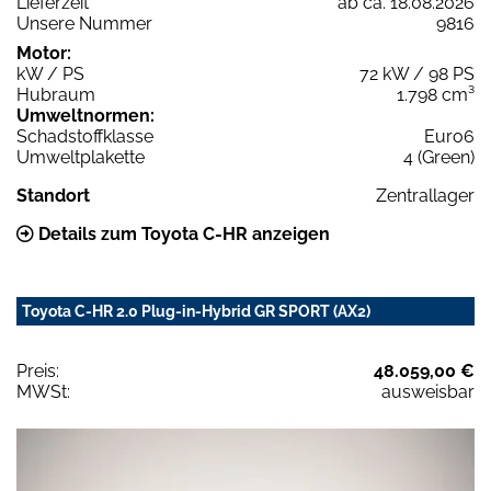
Lieferzeit
ab ca. 18.08.2026
Unsere Nummer
9816
Motor:
kW / PS
72 kW / 98 PS
Hubraum
1.798 cm³
Umweltnormen:
Schadstoffklasse
Euro6
Umweltplakette
4 (Green)
Standort
Zentrallager
Details zum Toyota C-HR anzeigen
Toyota C-HR 2.0 Plug-in-Hybrid GR SPORT (AX2)
Preis:
48.059,00 €
MWSt:
ausweisbar