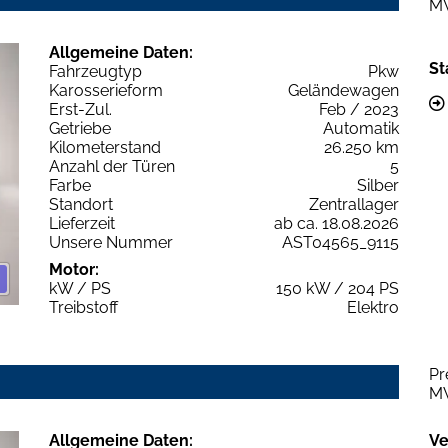
M
Allgemeine Daten:
St
Fahrzeugtyp
Pkw
Karosserieform
Geländewagen
Erst-Zul.
Feb / 2023
Getriebe
Automatik
Kilometerstand
26.250 km
Anzahl der Türen
5
Farbe
Silber
Standort
Zentrallager
Lieferzeit
ab ca. 18.08.2026
Unsere Nummer
AST04565_9115
Motor:
kW / PS
150 kW / 204 PS
Treibstoff
Elektro
Pr
M
Allgemeine Daten:
Ve