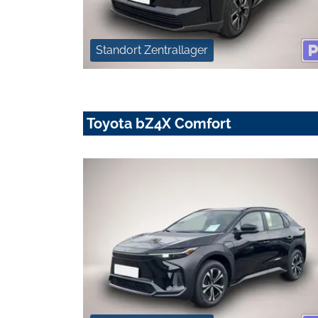
Standort Zentrallager
Toyota bZ4X Comfort