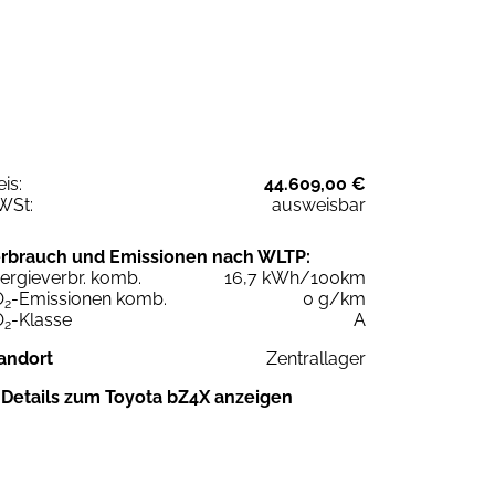
eis:
44.609,00 €
WSt:
ausweisbar
rbrauch und Emissionen nach WLTP:
ergieverbr. komb.
16,7 kWh/100km
O
-Emissionen komb.
0 g/km
2
O
-Klasse
A
2
andort
Zentrallager
Details zum Toyota bZ4X anzeigen