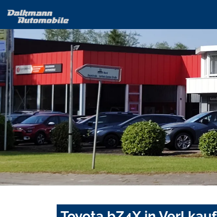
Toyota bZ4X in Verl kau