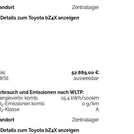
andort
Zentrallager
Details zum Toyota bZ4X anzeigen
eis:
52.889,00 €
WSt:
ausweisbar
rbrauch und Emissionen nach WLTP:
ergieverbr. komb.
15,4 kWh/100km
O
-Emissionen komb.
0 g/km
2
O
-Klasse
A
2
andort
Zentrallager
Details zum Toyota bZ4X anzeigen