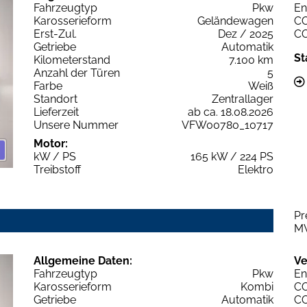
Fahrzeugtyp
Pkw
En
Karosserieform
Geländewagen
C
Erst-Zul.
Dez / 2025
C
Getriebe
Automatik
St
Kilometerstand
7.100 km
Anzahl der Türen
5
Farbe
Weiß
Standort
Zentrallager
Lieferzeit
ab ca. 18.08.2026
Unsere Nummer
VFW00780_10717
Motor:
kW / PS
165 kW / 224 PS
Treibstoff
Elektro
Pr
M
Allgemeine Daten:
Ve
Fahrzeugtyp
Pkw
En
Karosserieform
Kombi
C
Getriebe
Automatik
C