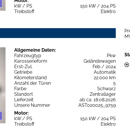
Motor:
kW / PS
150 kW / 204 PS
Treibstoff
Elektro
Pr
M
Allgemeine Daten:
St
Fahrzeugtyp
Pkw
Karosserieform
Geländewagen
Erst-Zul.
Feb / 2024
Getriebe
Automatik
Kilometerstand
22.000 km
Anzahl der Türen
5
Farbe
Schwarz
Standort
Zentrallager
Lieferzeit
ab ca. 18.08.2026
Unsere Nummer
AST020025_9759
Motor:
kW / PS
150 kW / 204 PS
Treibstoff
Elektro