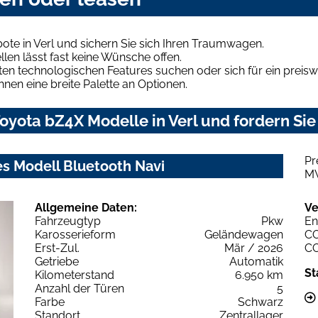
te in Verl und sichern Sie sich Ihren Traumwagen.
len lässt fast keine Wünsche offen.
en technologischen Features suchen oder sich für ein preiswe
hnen eine breite Palette an Optionen.
yota bZ4X Modelle in Verl und fordern Sie
Pr
s Modell Bluetooth Navi
M
Allgemeine Daten:
Ve
Fahrzeugtyp
Pkw
En
Karosserieform
Geländewagen
C
Erst-Zul.
Mär / 2026
C
Getriebe
Automatik
St
Kilometerstand
6.950 km
Anzahl der Türen
5
Farbe
Schwarz
Standort
Zentrallager