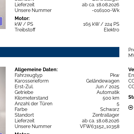
Lieferzeit
ab ca. 18.08.2026
Unsere Nummer
-016100-Wk
Motor:
kW / PS
165 kW / 224 PS
Treibstoff
Elektro
Pr
M
Allgemeine Daten:
Ve
Fahrzeugtyp
Pkw
En
Karosserieform
Geländewagen
C
Erst-Zul.
Jun / 2025
C
Getriebe
Automatik
St
Kilometerstand
500 km
Anzahl der Türen
5
Farbe
Schwarz
Standort
Zentrallager
Lieferzeit
ab ca. 18.08.2026
Unsere Nummer
VFW63152_10358