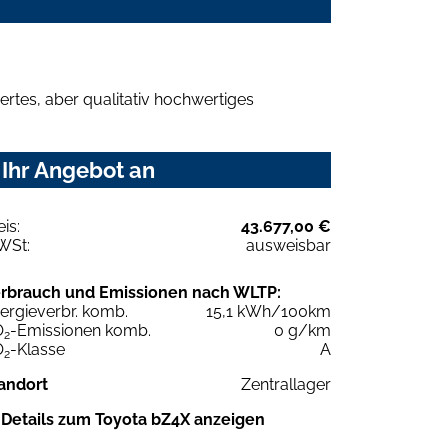
rtes, aber qualitativ hochwertiges
 Ihr Angebot an
eis:
43.677,00 €
WSt:
ausweisbar
rbrauch und Emissionen nach WLTP:
ergieverbr. komb.
15,1 kWh/100km
O
-Emissionen komb.
0 g/km
2
O
-Klasse
A
2
andort
Zentrallager
Details zum Toyota bZ4X anzeigen