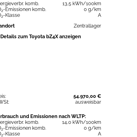
ergieverbr. komb.
13,5 kWh/100km
O
-Emissionen komb.
0 g/km
2
O
-Klasse
A
2
andort
Zentrallager
Details zum Toyota bZ4X anzeigen
eis:
54.970,00 €
WSt:
ausweisbar
rbrauch und Emissionen nach WLTP:
ergieverbr. komb.
14,0 kWh/100km
O
-Emissionen komb.
0 g/km
2
O
-Klasse
A
2