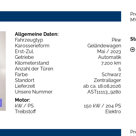
Pr
M
Allgemeine Daten:
St
Fahrzeugtyp
Pkw
Karosserieform
Geländewagen
Erst-Zul.
Mai / 2023
Getriebe
Automatik
Kilometerstand
7.200 km
Anzahl der Türen
5
Farbe
Schwarz
Standort
Zentrallager
Lieferzeit
ab ca. 18.08.2026
Unsere Nummer
AST11113_9280
Motor:
kW / PS
150 kW / 204 PS
Treibstoff
Elektro
Pr