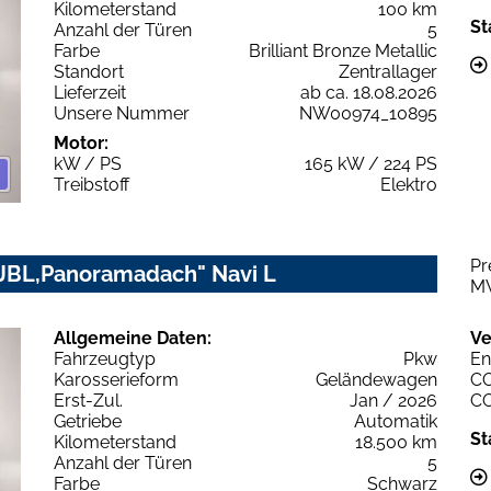
Kilometerstand
100 km
St
Anzahl der Türen
5
Farbe
Brilliant Bronze Metallic
Standort
Zentrallager
Lieferzeit
ab ca. 18.08.2026
Unsere Nummer
NW00974_10895
Motor:
kW / PS
165 kW / 224 PS
Treibstoff
Elektro
Pr
JBL,Panoramadach" Navi L
M
Allgemeine Daten:
Ve
Fahrzeugtyp
Pkw
En
Karosserieform
Geländewagen
C
Erst-Zul.
Jan / 2026
C
Getriebe
Automatik
St
Kilometerstand
18.500 km
Anzahl der Türen
5
Farbe
Schwarz