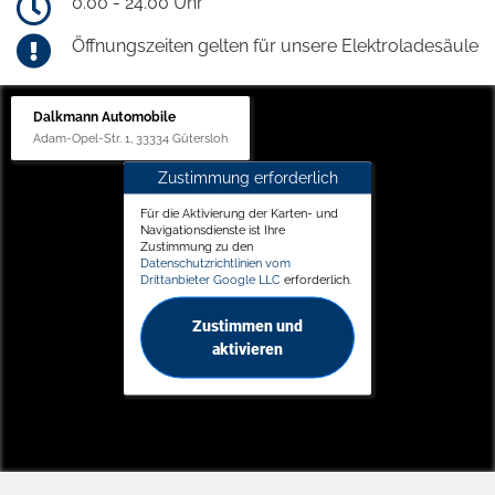
0.00 - 24.00 Uhr
Öffnungszeiten gelten für unsere Elektroladesäule
Dalkmann Automobile
Adam-Opel-Str. 1, 33334 Gütersloh
Zustimmung erforderlich
Für die Aktivierung der Karten- und
Navigationsdienste ist Ihre
Zustimmung zu den
Datenschutzrichtlinien vom
Drittanbieter Google LLC
erforderlich.
Zustimmen und
aktivieren