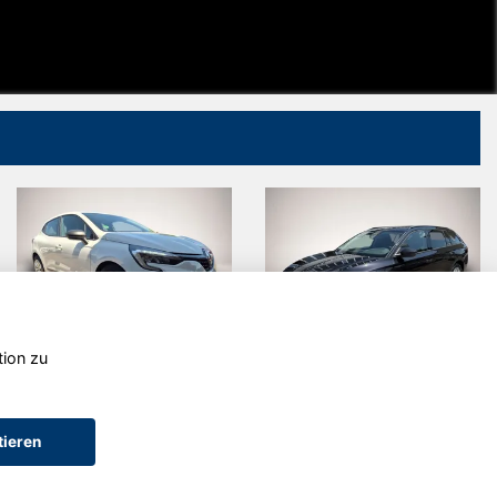
tion zu
Renault Clio
Skoda
Octavia
tieren
AGB (Service)
AGB (Teile)
AGB (Gebrauchtwagen)
Widerruf