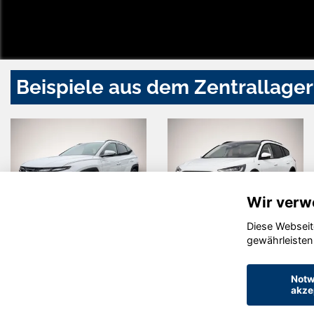
Beispiele aus dem Zentrallager
Wir verw
Diese Webseit
Hyundai
Ford Focus
gewährleisten
TUCSON
Notw
akze
© konjunkturmotor.de GmbH 2020 - 2026