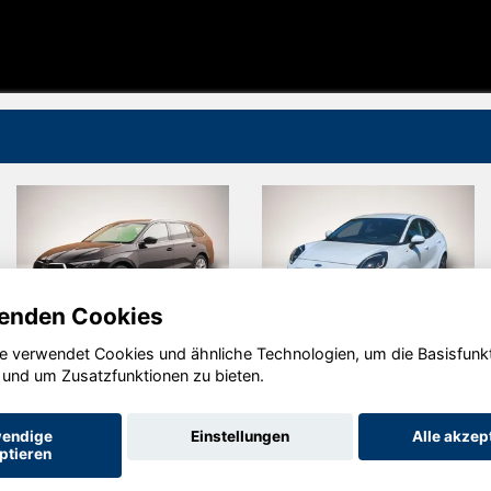
enden Cookies
e verwendet Cookies und ähnliche Technologien, um die Basisfunk
Skoda
Ford Puma
 und um Zusatzfunktionen zu bieten.
Octavia
endige
Einstellungen
Alle akzep
ptieren
Startseite
Datenschutz
Impressum
AGB