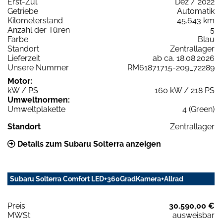
Erst-Zul.
Dez / 2022
Getriebe
Automatik
Kilometerstand
45.643 km
Anzahl der Türen
5
Farbe
Blau
Standort
Zentrallager
Lieferzeit
ab ca. 18.08.2026
Unsere Nummer
RM61871715-209_72289
Motor:
kW / PS
160 kW / 218 PS
Umweltnormen:
Umweltplakette
4 (Green)
Standort
Zentrallager
Details zum Subaru Solterra anzeigen
Subaru Solterra Comfort LED+360GradKamera+Allrad
Preis:
30.590,00 €
MWSt:
ausweisbar