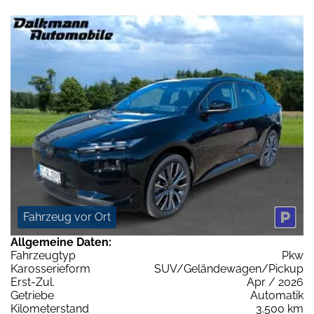
Fahrzeug vor Ort
Allgemeine Daten:
Fahrzeugtyp
Pkw
Karosserieform
SUV/Geländewagen/Pickup
Erst-Zul.
Apr / 2026
Getriebe
Automatik
Kilometerstand
3.500 km