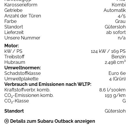
Karosserieform
Kombi
Getriebe
Automatik
Anzahl der Türen
4/5
Farbe
Grau
Standort
Gütersloh
Lieferzeit
ab sofort
Unsere Nummer
n/a
Motor:
kW / PS
124 kW / 169 PS
Treibstoff
Benzin
Hubraum
2.498 cm³
Umweltnormen:
Schadstoffklasse
Euro 6e
Umweltplakette
4 (Grün)
Verbrauch und Emissionen nach WLTP:
Kraftstoffverbr. komb.
8,6 l/100km
CO
-Emissionen komb.
193 g/km
2
CO
-Klasse
G
2
Standort
Gütersloh
Details zum Subaru Outback anzeigen