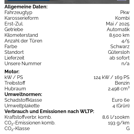
Allgemeine Daten:
Fahrzeugtyp
Pkw
Karosserieform
Kombi
Erst-Zul.
Mai / 2025
Getriebe
Automatik
Kilometerstand
8.500 km
Anzahl der Türen
4/5
Farbe
Schwarz
Standort
Gütersloh
Lieferzeit
ab sofort
Unsere Nummer
n/a
Motor:
kW / PS
124 kW / 169 PS
Treibstoff
Benzin
Hubraum
2.498 cm³
Umweltnormen:
Schadstoffklasse
Euro 6e
Umweltplakette
4 (Grün)
Verbrauch und Emissionen nach WLTP:
Kraftstoffverbr. komb.
8,6 l/100km
CO
-Emissionen komb.
193 g/km
2
CO
-Klasse
G
2