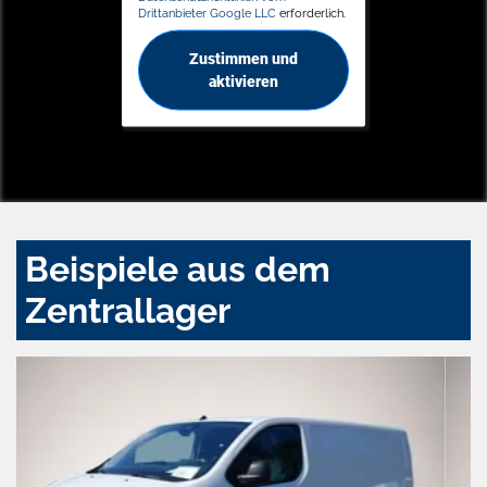
Drittanbieter Google LLC
erforderlich.
Zustimmen und
aktivieren
Beispiele aus dem
Zentrallager