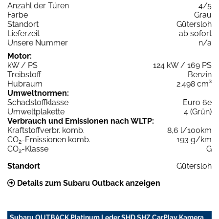
Anzahl der Türen
4/5
Farbe
Grau
Standort
Gütersloh
Lieferzeit
ab sofort
Unsere Nummer
n/a
Motor:
kW / PS
124 kW / 169 PS
Treibstoff
Benzin
Hubraum
2.498 cm³
Umweltnormen:
Schadstoffklasse
Euro 6e
Umweltplakette
4 (Grün)
Verbrauch und Emissionen nach WLTP:
Kraftstoffverbr. komb.
8,6 l/100km
CO
-Emissionen komb.
193 g/km
2
CO
-Klasse
G
2
Standort
Gütersloh
Details zum Subaru Outback anzeigen
Subaru OUTBACK Platinum Leder SHD SHZ CarPlay Kamera