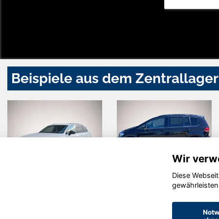
Beispiele aus dem Zentrallager
Wir verw
Diese Webseit
Volkswagen
Volkswagen
gewährleisten
Touareg
Touran
Notw