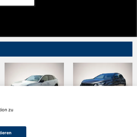
tion zu
Peugeot
Peugeot
3008
3008
tieren