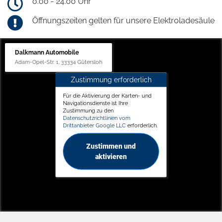
0.00 - 24.00 Uhr
Öffnungszeiten gelten für unsere Elektroladesäule
Dalkmann Automobile
Adam-Opel-Str. 1, 33334 Gütersloh
Zustimmung erforderlich
Für die Aktivierung der Karten- und
Navigationsdienste ist Ihre
Zustimmung zu den
Datenschutzrichtlinien vom
Drittanbieter Google LLC
erforderlich.
Zustimmen und
aktivieren