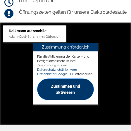
0.00 - 24.00 Uhr
Öffnungszeiten gelten für unsere Elektroladesäule
Dalkmann Automobile
Adam-Opel-Str. 1, 33334 Gütersloh
Zustimmung erforderlich
Für die Aktivierung der Karten- und
Navigationsdienste ist Ihre
Zustimmung zu den
Datenschutzrichtlinien vom
Drittanbieter Google LLC
erforderlich.
Zustimmen und
aktivieren