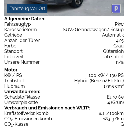
Fahrzeug vor Ort
Allgemeine Daten:
Fahrzeugtyp
Pkw
Karosserieform
SUV/Geländewagen/Pickup
Getriebe
Automatik
Anzahl der Türen
4/5
Farbe
Grau
Standort
Gütersloh
Lieferzeit
ab sofort
Unsere Nummer
n/a
Motor:
kW / PS
100 kW / 136 PS
Treibstoff
Hybrid (Benzin/Elektro)
Hubraum
1.995 cm³
Umweltnormen:
Schadstoffklasse
Euro 6e
Umweltplakette
4 (Grün)
Verbrauch und Emissionen nach WLTP:
Kraftstoffverbr. komb.
8,1 l/100km
CO
-Emissionen komb.
183 g/km
2
CO
-Klasse
G
2