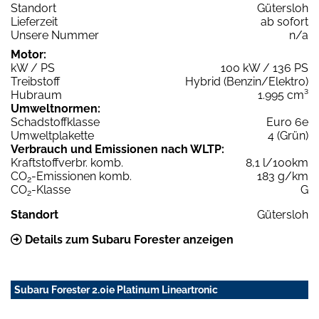
Standort
Gütersloh
Lieferzeit
ab sofort
Unsere Nummer
n/a
Motor:
kW / PS
100 kW / 136 PS
Treibstoff
Hybrid (Benzin/Elektro)
Hubraum
1.995 cm³
Umweltnormen:
Schadstoffklasse
Euro 6e
Umweltplakette
4 (Grün)
Verbrauch und Emissionen nach WLTP:
Kraftstoffverbr. komb.
8,1 l/100km
CO
-Emissionen komb.
183 g/km
2
CO
-Klasse
G
2
Standort
Gütersloh
Details zum Subaru Forester anzeigen
Subaru Forester 2.0ie Platinum Lineartronic