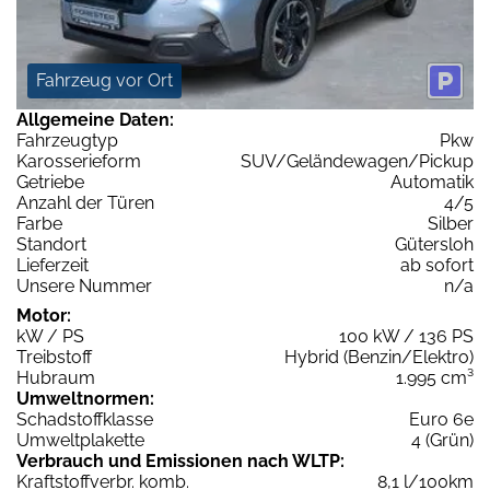
Fahrzeug vor Ort
Allgemeine Daten:
Fahrzeugtyp
Pkw
Karosserieform
SUV/Geländewagen/Pickup
Getriebe
Automatik
Anzahl der Türen
4/5
Farbe
Silber
Standort
Gütersloh
Lieferzeit
ab sofort
Unsere Nummer
n/a
Motor:
kW / PS
100 kW / 136 PS
Treibstoff
Hybrid (Benzin/Elektro)
Hubraum
1.995 cm³
Umweltnormen:
Schadstoffklasse
Euro 6e
Umweltplakette
4 (Grün)
Verbrauch und Emissionen nach WLTP:
Kraftstoffverbr. komb.
8,1 l/100km