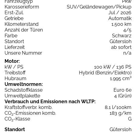
Fahrzeugtyp
Pkw
Karosserieform
SUV/Geländewagen/Pickup
Erst-Zul.
Jul / 2026
Getriebe
Automatik
Kilometerstand
1.500 km
Anzahl der Türen
4/5
Farbe
Schwarz
Standort
Gütersloh
Lieferzeit
ab sofort
Unsere Nummer
n/a
Motor:
kW / PS
100 kW / 136 PS
Treibstoff
Hybrid (Benzin/Elektro)
Hubraum
1.995 cm³
Umweltnormen:
Schadstoffklasse
Euro 6e
Umweltplakette
4 (Grün)
Verbrauch und Emissionen nach WLTP:
Kraftstoffverbr. komb.
8,1 l/100km
CO
-Emissionen komb.
183 g/km
2
CO
-Klasse
G
2
Standort
Gütersloh