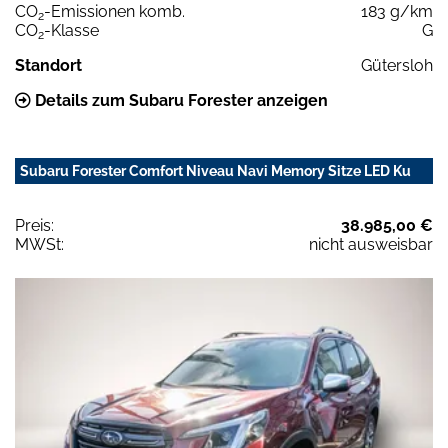
CO
-Emissionen komb.
183 g/km
2
CO
-Klasse
G
2
Standort
Gütersloh
Details zum Subaru Forester anzeigen
Subaru Forester Comfort Niveau Navi Memory Sitze LED Ku
Preis:
38.985,00 €
MWSt:
nicht ausweisbar