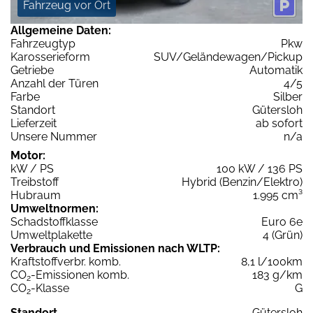
Fahrzeug vor Ort
Allgemeine Daten:
Fahrzeugtyp
Pkw
Karosserieform
SUV/Geländewagen/Pickup
Getriebe
Automatik
Anzahl der Türen
4/5
Farbe
Silber
Standort
Gütersloh
Lieferzeit
ab sofort
Unsere Nummer
n/a
Motor:
kW / PS
100 kW / 136 PS
Treibstoff
Hybrid (Benzin/Elektro)
Hubraum
1.995 cm³
Umweltnormen:
Schadstoffklasse
Euro 6e
Umweltplakette
4 (Grün)
Verbrauch und Emissionen nach WLTP:
Kraftstoffverbr. komb.
8,1 l/100km
CO
-Emissionen komb.
183 g/km
2
CO
-Klasse
G
2
Standort
Gütersloh