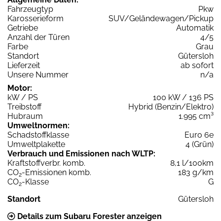
Fahrzeugtyp
Pkw
Karosserieform
SUV/Geländewagen/Pickup
Getriebe
Automatik
Anzahl der Türen
4/5
Farbe
Grau
Standort
Gütersloh
Lieferzeit
ab sofort
Unsere Nummer
n/a
Motor:
kW / PS
100 kW / 136 PS
Treibstoff
Hybrid (Benzin/Elektro)
Hubraum
1.995 cm³
Umweltnormen:
Schadstoffklasse
Euro 6e
Umweltplakette
4 (Grün)
Verbrauch und Emissionen nach WLTP:
Kraftstoffverbr. komb.
8,1 l/100km
CO
-Emissionen komb.
183 g/km
2
CO
-Klasse
G
2
Standort
Gütersloh
Details zum Subaru Forester anzeigen