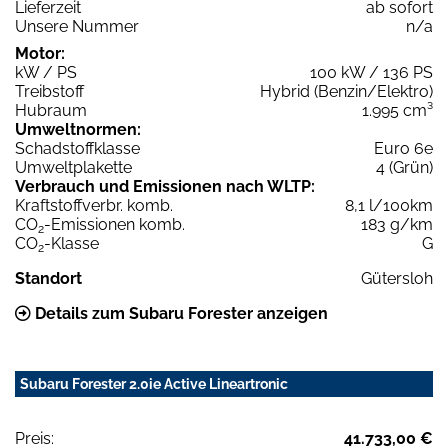
Lieferzeit
ab sofort
Unsere Nummer
n/a
Motor:
kW / PS
100 kW / 136 PS
Treibstoff
Hybrid (Benzin/Elektro)
Hubraum
1.995 cm³
Umweltnormen:
Schadstoffklasse
Euro 6e
Umweltplakette
4 (Grün)
Verbrauch und Emissionen nach WLTP:
Kraftstoffverbr. komb.
8,1 l/100km
CO
-Emissionen komb.
183 g/km
2
CO
-Klasse
G
2
Standort
Gütersloh
Details zum Subaru Forester anzeigen
Subaru Forester 2.0ie Active Lineartronic
Preis:
41.733,00 €