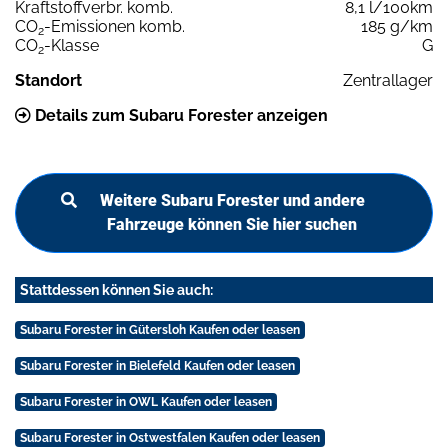
Kraftstoffverbr. komb.
8,1 l/100km
CO
-Emissionen komb.
185 g/km
2
CO
-Klasse
G
2
Standort
Zentrallager
Details zum Subaru Forester anzeigen
Weitere Subaru Forester und andere
Fahrzeuge können Sie hier suchen
Stattdessen können Sie auch:
Subaru Forester in Gütersloh Kaufen oder leasen
Subaru Forester in Bielefeld Kaufen oder leasen
Subaru Forester in OWL Kaufen oder leasen
Subaru Forester in Ostwestfalen Kaufen oder leasen