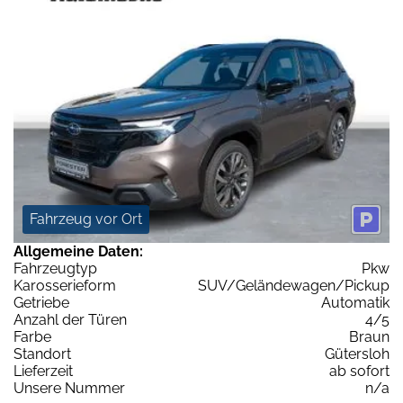
Fahrzeug vor Ort
Allgemeine Daten:
Fahrzeugtyp
Pkw
Karosserieform
SUV/Geländewagen/Pickup
Getriebe
Automatik
Anzahl der Türen
4/5
Farbe
Braun
Standort
Gütersloh
Lieferzeit
ab sofort
Unsere Nummer
n/a