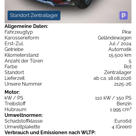
Standort Zentrallager
Allgemeine Daten:
Fahrzeugtyp
Pkw
Karosserieform
Geländewagen
Erst-Zul.
Jul / 2024
Getriebe
Automatik
Kilometerstand
15.500 km
Anzahl der Türen
5
Farbe
Rot
Standort
Zentrallager
Lieferzeit
ab ca. 18.08.2026
Unsere Nummer
2125-26
Motor:
kW / PS
110 kW / 150 PS
Treibstoff
Benzin
Hubraum
1.995 cm³
Umweltnormen:
Schadstoffklasse
Euro6d
Umweltplakette
4 (Green)
Verbrauch und Emissionen nach WLTP: