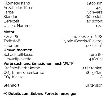
Kilometerstand
1.500 km
Anzahl der Türen
4/5
Farbe
Schwarz
Standort
Gütersloh
Lieferzeit
ab sofort
Unsere Nummer
n/a
Motor:
kW / PS
100 kW / 136 PS
Treibstoff
Hybrid (Benzin/Elektro)
Hubraum
1.995 cm³
Umweltnormen:
Schadstoffklasse
Euro 6e
Umweltplakette
4 (Grün)
Verbrauch und Emissionen nach WLTP:
Kraftstoffverbr. komb.
8,1 l/100km
CO
-Emissionen komb.
183 g/km
2
CO
-Klasse
G
2
Standort
Gütersloh
Details zum Subaru Forester anzeigen