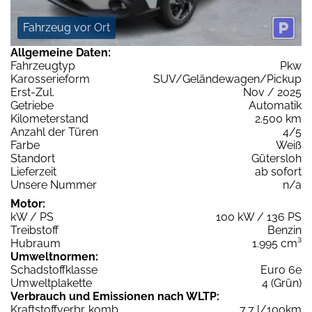
Fahrzeug vor Ort
Allgemeine Daten:
Fahrzeugtyp
Pkw
Karosserieform
SUV/Geländewagen/Pickup
Erst-Zul.
Nov / 2025
Getriebe
Automatik
Kilometerstand
2.500 km
Anzahl der Türen
4/5
Farbe
Weiß
Standort
Gütersloh
Lieferzeit
ab sofort
Unsere Nummer
n/a
Motor:
kW / PS
100 kW / 136 PS
Treibstoff
Benzin
Hubraum
1.995 cm³
Umweltnormen:
Schadstoffklasse
Euro 6e
Umweltplakette
4 (Grün)
Verbrauch und Emissionen nach WLTP:
Kraftstoffverbr. komb.
7,7 l/100km