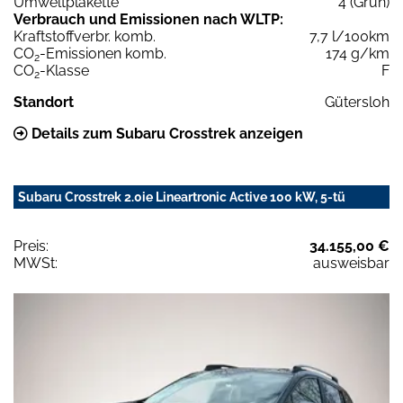
Umweltplakette
4 (Grün)
Verbrauch und Emissionen nach WLTP:
Kraftstoffverbr. komb.
7,7 l/100km
CO
-Emissionen komb.
174 g/km
2
CO
-Klasse
F
2
Standort
Gütersloh
Details zum Subaru Crosstrek anzeigen
Subaru Crosstrek 2.0ie Lineartronic Active 100 kW, 5-tü
Preis:
34.155,00 €
MWSt:
ausweisbar