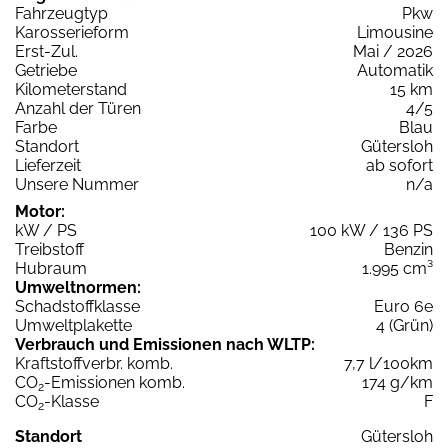
Fahrzeugtyp
Pkw
Karosserieform
Limousine
Erst-Zul.
Mai / 2026
Getriebe
Automatik
Kilometerstand
15 km
Anzahl der Türen
4/5
Farbe
Blau
Standort
Gütersloh
Lieferzeit
ab sofort
Unsere Nummer
n/a
Motor:
kW / PS
100 kW / 136 PS
Treibstoff
Benzin
Hubraum
1.995 cm³
Umweltnormen:
Schadstoffklasse
Euro 6e
Umweltplakette
4 (Grün)
Verbrauch und Emissionen nach WLTP:
Kraftstoffverbr. komb.
7,7 l/100km
CO
-Emissionen komb.
174 g/km
2
CO
-Klasse
F
2
Standort
Gütersloh