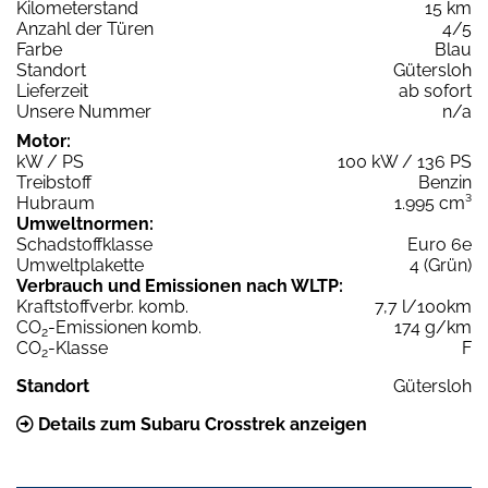
Kilometerstand
15 km
Anzahl der Türen
4/5
Farbe
Blau
Standort
Gütersloh
Lieferzeit
ab sofort
Unsere Nummer
n/a
Motor:
kW / PS
100 kW / 136 PS
Treibstoff
Benzin
Hubraum
1.995 cm³
Umweltnormen:
Schadstoffklasse
Euro 6e
Umweltplakette
4 (Grün)
Verbrauch und Emissionen nach WLTP:
Kraftstoffverbr. komb.
7,7 l/100km
CO
-Emissionen komb.
174 g/km
2
CO
-Klasse
F
2
Standort
Gütersloh
Details zum Subaru Crosstrek anzeigen