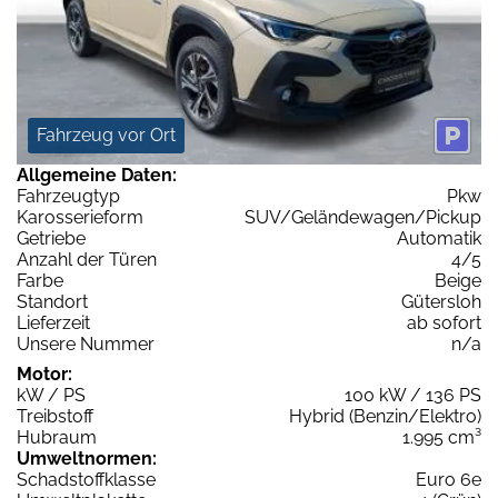
Fahrzeug vor Ort
Allgemeine Daten:
Fahrzeugtyp
Pkw
Karosserieform
SUV/Geländewagen/Pickup
Getriebe
Automatik
Anzahl der Türen
4/5
Farbe
Beige
Standort
Gütersloh
Lieferzeit
ab sofort
Unsere Nummer
n/a
Motor:
kW / PS
100 kW / 136 PS
Treibstoff
Hybrid (Benzin/Elektro)
Hubraum
1.995 cm³
Umweltnormen:
Schadstoffklasse
Euro 6e