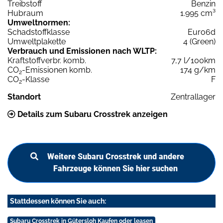
Treibstoff
Benzin
Hubraum
1.995 cm³
Umweltnormen:
Schadstoffklasse
Euro6d
Umweltplakette
4 (Green)
Verbrauch und Emissionen nach WLTP:
Kraftstoffverbr. komb.
7,7 l/100km
CO
-Emissionen komb.
174 g/km
2
CO
-Klasse
F
2
Standort
Zentrallager
Details zum Subaru Crosstrek anzeigen
Weitere Subaru Crosstrek und andere
Fahrzeuge können Sie hier suchen
Stattdessen können Sie auch:
Subaru Crosstrek in Gütersloh Kaufen oder leasen