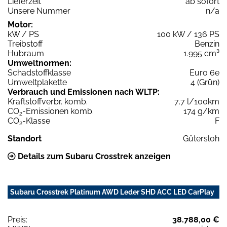
Lieferzeit
ab sofort
Unsere Nummer
n/a
Motor:
kW / PS
100 kW / 136 PS
Treibstoff
Benzin
Hubraum
1.995 cm³
Umweltnormen:
Schadstoffklasse
Euro 6e
Umweltplakette
4 (Grün)
Verbrauch und Emissionen nach WLTP:
Kraftstoffverbr. komb.
7,7 l/100km
CO
-Emissionen komb.
174 g/km
2
CO
-Klasse
F
2
Standort
Gütersloh
Details zum Subaru Crosstrek anzeigen
Subaru Crosstrek Platinum AWD Leder SHD ACC LED CarPlay
Preis:
38.788,00 €