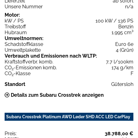
Lieferzeit
ab sofort
Unsere Nummer
n/a
Motor:
kW / PS
100 kW / 136 PS
Treibstoff
Benzin
Hubraum
1.995 cm³
Umweltnormen:
Schadstoffklasse
Euro 6e
Umweltplakette
4 (Grün)
Verbrauch und Emissionen nach WLTP:
Kraftstoffverbr. komb.
7,7 l/100km
CO
-Emissionen komb.
174 g/km
2
CO
-Klasse
F
2
Standort
Gütersloh
Details zum Subaru Crosstrek anzeigen
Subaru Crosstrek Platinum AWD Leder SHD ACC LED CarPlay
Preis:
38.788,00 €