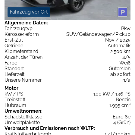
Fahrzeug vor Ort
Allgemeine Daten:
Fahrzeugtyp
Pkw
Karosserieform
SUV/Geländewagen/Pickup
Erst-Zul.
Nov / 2025
Getriebe
Automatik
Kilometerstand
2.500 km
Anzahl der Türen
4/5
Farbe
Weiß
Standort
Gütersloh
Lieferzeit
ab sofort
Unsere Nummer
n/a
Motor:
kW / PS
100 kW / 136 PS
Treibstoff
Benzin
Hubraum
1.995 cm³
Umweltnormen:
Schadstoffklasse
Euro 6e
Umweltplakette
4 (Grün)
Verbrauch und Emissionen nach WLTP:
Kraftstoffverbr. komb.
7,7 l/100km