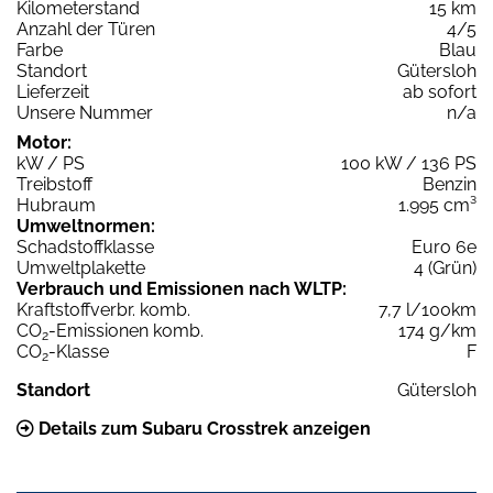
Kilometerstand
15 km
Anzahl der Türen
4/5
Farbe
Blau
Standort
Gütersloh
Lieferzeit
ab sofort
Unsere Nummer
n/a
Motor:
kW / PS
100 kW / 136 PS
Treibstoff
Benzin
Hubraum
1.995 cm³
Umweltnormen:
Schadstoffklasse
Euro 6e
Umweltplakette
4 (Grün)
Verbrauch und Emissionen nach WLTP:
Kraftstoffverbr. komb.
7,7 l/100km
CO
-Emissionen komb.
174 g/km
2
CO
-Klasse
F
2
Standort
Gütersloh
Details zum Subaru Crosstrek anzeigen