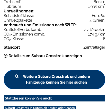
Treibstoff
Benzin
Hubraum
1.995 cm³
Umweltnormen:
Schadstoffklasse
Euro6d
Umweltplakette
4 (Green)
Verbrauch und Emissionen nach WLTP:
Kraftstoffverbr. komb.
7,7 l/100km
CO
-Emissionen komb.
174 g/km
2
CO
-Klasse
F
2
Standort
Zentrallager
Details zum Subaru Crosstrek anzeigen
Weitere Subaru Crosstrek und andere
Fahrzeuge können Sie hier suchen
Stattdessen können Sie auch:
Subaru Crosstrek in Gütersloh Kaufen oder leasen