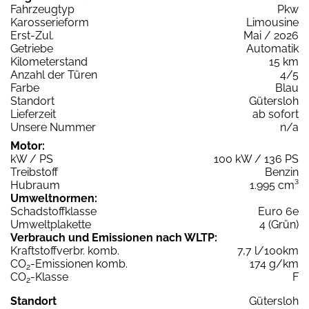
Fahrzeugtyp
Pkw
Karosserieform
Limousine
Erst-Zul.
Mai / 2026
Getriebe
Automatik
Kilometerstand
15 km
Anzahl der Türen
4/5
Farbe
Blau
Standort
Gütersloh
Lieferzeit
ab sofort
Unsere Nummer
n/a
Motor:
kW / PS
100 kW / 136 PS
Treibstoff
Benzin
Hubraum
1.995 cm³
Umweltnormen:
Schadstoffklasse
Euro 6e
Umweltplakette
4 (Grün)
Verbrauch und Emissionen nach WLTP:
Kraftstoffverbr. komb.
7,7 l/100km
CO
-Emissionen komb.
174 g/km
2
CO
-Klasse
F
2
Standort
Gütersloh