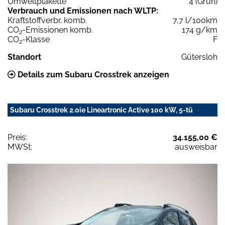
Umweltplakette
4 (Grün)
Verbrauch und Emissionen nach WLTP:
Kraftstoffverbr. komb.
7,7 l/100km
CO
-Emissionen komb.
174 g/km
2
CO
-Klasse
F
2
Standort
Gütersloh
Details zum Subaru Crosstrek anzeigen
Subaru Crosstrek 2.0ie Lineartronic Active 100 kW, 5-tü
Preis:
34.155,00 €
MWSt:
ausweisbar