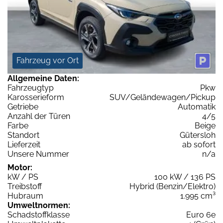
Fahrzeug vor Ort
Allgemeine Daten:
Fahrzeugtyp
Pkw
Karosserieform
SUV/Geländewagen/Pickup
Getriebe
Automatik
Anzahl der Türen
4/5
Farbe
Beige
Standort
Gütersloh
Lieferzeit
ab sofort
Unsere Nummer
n/a
Motor:
kW / PS
100 kW / 136 PS
Treibstoff
Hybrid (Benzin/Elektro)
Hubraum
1.995 cm³
Umweltnormen:
Schadstoffklasse
Euro 6e