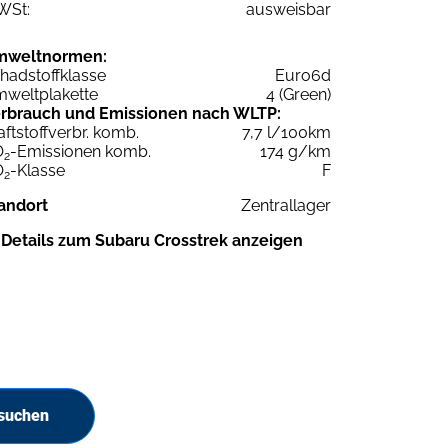
WSt:
ausweisbar
mweltnormen:
hadstoffklasse
Euro6d
weltplakette
4 (Green)
rbrauch und Emissionen nach WLTP:
aftstoffverbr. komb.
7,7 l/100km
O
-Emissionen komb.
174 g/km
2
O
-Klasse
F
2
andort
Zentrallager
Details zum Subaru Crosstrek anzeigen
 suchen