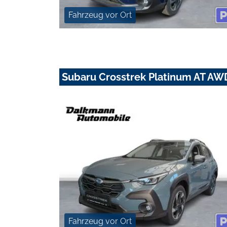
Fahrzeug vor Ort
Subaru Crosstrek Platinum AT AW
Fahrzeug vor Ort