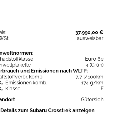
eis:
37.990,00 €
WSt:
ausweisbar
mweltnormen:
hadstoffklasse
Euro 6e
weltplakette
4 (Grün)
rbrauch und Emissionen nach WLTP:
aftstoffverbr. komb.
7,7 l/100km
O
-Emissionen komb.
174 g/km
2
O
-Klasse
F
2
andort
Gütersloh
Details zum Subaru Crosstrek anzeigen