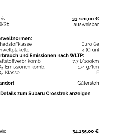
eis:
33.120,00 €
WSt:
ausweisbar
mweltnormen:
hadstoffklasse
Euro 6e
weltplakette
4 (Grün)
rbrauch und Emissionen nach WLTP:
aftstoffverbr. komb.
7,7 l/100km
O
-Emissionen komb.
174 g/km
2
O
-Klasse
F
2
andort
Gütersloh
Details zum Subaru Crosstrek anzeigen
eis:
34.155,00 €