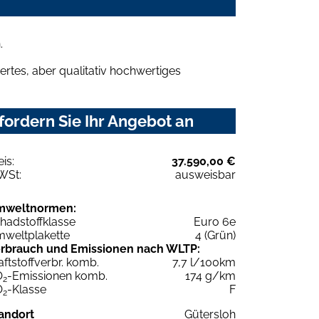
.
rtes, aber qualitativ hochwertiges
ordern Sie Ihr Angebot an
eis:
37.590,00 €
WSt:
ausweisbar
mweltnormen:
hadstoffklasse
Euro 6e
weltplakette
4 (Grün)
rbrauch und Emissionen nach WLTP:
aftstoffverbr. komb.
7,7 l/100km
O
-Emissionen komb.
174 g/km
2
O
-Klasse
F
2
andort
Gütersloh