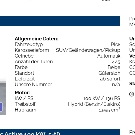
Pr
M
Allgemeine Daten:
U
Fahrzeugtyp
Pkw
Sc
Karosserieform
SUV/Geländewagen/Pickup
Um
Getriebe
Automatik
Ve
Anzahl der Türen
4/5
Kr
Farbe
Beige
C
Standort
Gütersloh
C
Lieferzeit
ab sofort
St
Unsere Nummer
n/a
Motor:
kW / PS
100 kW / 136 PS
Treibstoff
Hybrid (Benzin/Elektro)
Hubraum
1.995 cm³
Pr
c Active 100 kW, 5-tü