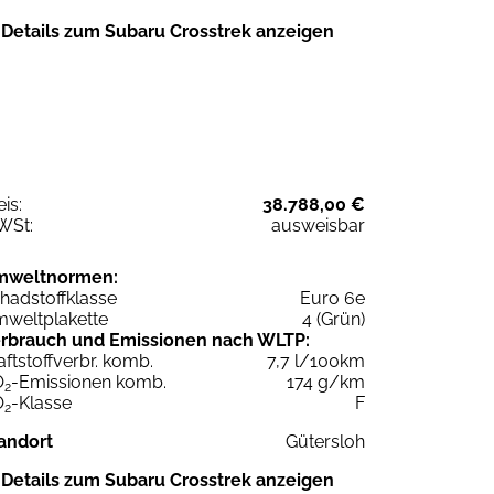
Details zum Subaru Crosstrek anzeigen
eis:
38.788,00 €
WSt:
ausweisbar
mweltnormen:
hadstoffklasse
Euro 6e
weltplakette
4 (Grün)
rbrauch und Emissionen nach WLTP:
aftstoffverbr. komb.
7,7 l/100km
O
-Emissionen komb.
174 g/km
2
O
-Klasse
F
2
andort
Gütersloh
Details zum Subaru Crosstrek anzeigen