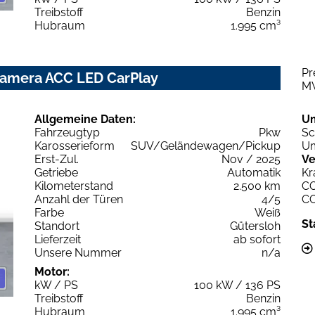
Treibstoff
Benzin
Hubraum
1.995 cm³
Pr
Kamera ACC LED CarPlay
M
Allgemeine Daten:
U
Fahrzeugtyp
Pkw
Sc
Karosserieform
SUV/Geländewagen/Pickup
Um
Erst-Zul.
Nov / 2025
Ve
Getriebe
Automatik
Kr
Kilometerstand
2.500 km
C
Anzahl der Türen
4/5
C
Farbe
Weiß
St
Standort
Gütersloh
Lieferzeit
ab sofort
Unsere Nummer
n/a
Motor:
kW / PS
100 kW / 136 PS
Treibstoff
Benzin
Hubraum
1.995 cm³