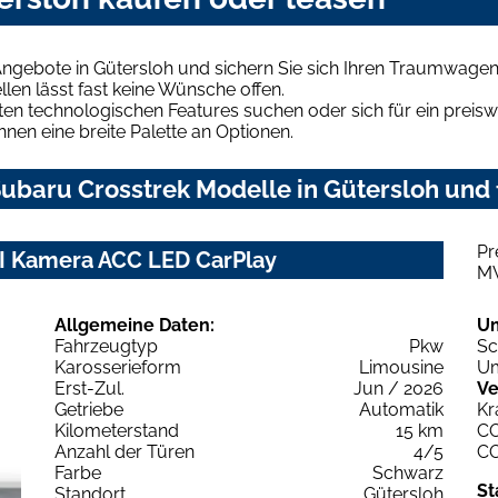
ngebote in Gütersloh und sichern Sie sich Ihren Traumwagen
len lässt fast keine Wünsche offen.
en technologischen Features suchen oder sich für ein preiswe
hnen eine breite Palette an Optionen.
ubaru Crosstrek Modelle in Gütersloh und f
Pr
I Kamera ACC LED CarPlay
M
Allgemeine Daten:
U
Fahrzeugtyp
Pkw
Sc
Karosserieform
Limousine
Um
Erst-Zul.
Jun / 2026
Ve
Getriebe
Automatik
Kr
Kilometerstand
15 km
C
Anzahl der Türen
4/5
C
Farbe
Schwarz
St
Standort
Gütersloh