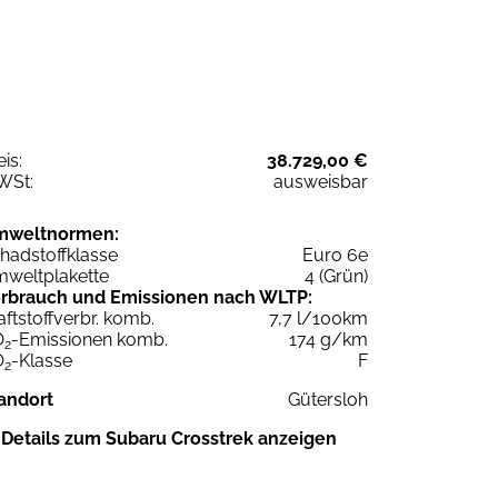
eis:
38.729,00 €
WSt:
ausweisbar
mweltnormen:
hadstoffklasse
Euro 6e
weltplakette
4 (Grün)
rbrauch und Emissionen nach WLTP:
aftstoffverbr. komb.
7,7 l/100km
O
-Emissionen komb.
174 g/km
2
O
-Klasse
F
2
andort
Gütersloh
Details zum Subaru Crosstrek anzeigen