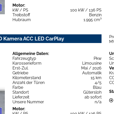
Motor:
kW / PS
100 kW / 136 PS
Treibstoff
Benzin
Hubraum
1.995 cm³
Pr
D Kamera ACC LED CarPlay
M
Allgemeine Daten:
U
Fahrzeugtyp
Pkw
Sc
Karosserieform
Limousine
Um
Erst-Zul.
Mai / 2026
Ve
Getriebe
Automatik
Kr
Kilometerstand
15 km
C
Anzahl der Türen
4/5
C
Farbe
Blau
St
Standort
Gütersloh
Lieferzeit
ab sofort
Unsere Nummer
n/a
Motor:
kW / PS
100 kW / 136 PS