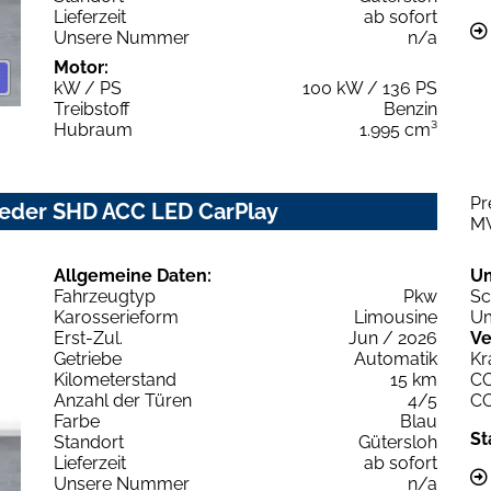
Lieferzeit
ab sofort
Unsere Nummer
n/a
Motor:
kW / PS
100 kW / 136 PS
Treibstoff
Benzin
Hubraum
1.995 cm³
Pr
Leder SHD ACC LED CarPlay
M
Allgemeine Daten:
U
Fahrzeugtyp
Pkw
Sc
Karosserieform
Limousine
Um
Erst-Zul.
Jun / 2026
Ve
Getriebe
Automatik
Kr
Kilometerstand
15 km
C
Anzahl der Türen
4/5
C
Farbe
Blau
St
Standort
Gütersloh
Lieferzeit
ab sofort
Unsere Nummer
n/a