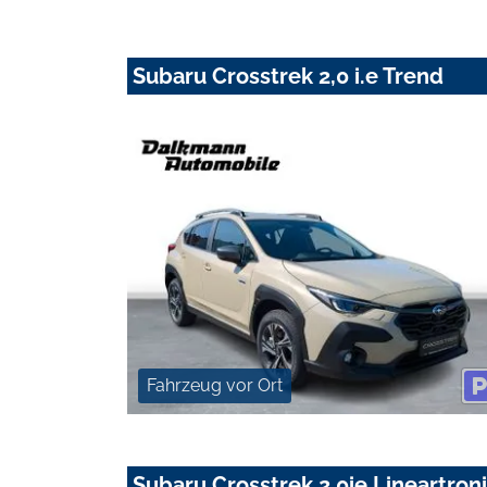
Subaru Crosstrek 2,0 i.e Trend
Fahrzeug vor Ort
Subaru Crosstrek 2.0ie Lineartroni