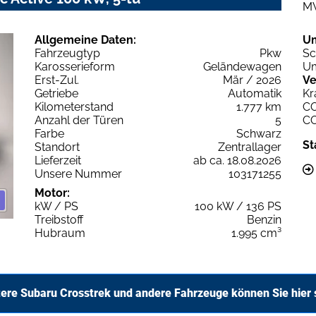
M
Allgemeine Daten:
U
Fahrzeugtyp
Pkw
Sc
Karosserieform
Geländewagen
Um
Erst-Zul.
Mär / 2026
Ve
Getriebe
Automatik
Kr
Kilometerstand
1.777 km
C
Anzahl der Türen
5
C
Farbe
Schwarz
St
Standort
Zentrallager
Lieferzeit
ab ca. 18.08.2026
Unsere Nummer
103171255
Motor:
kW / PS
100 kW / 136 PS
Treibstoff
Benzin
Hubraum
1.995 cm³
ere Subaru Crosstrek und andere Fahrzeuge können Sie hier