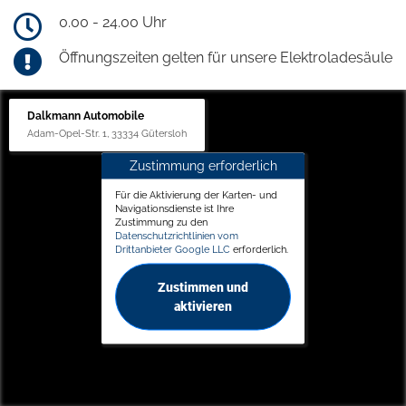
0.00 - 24.00 Uhr
Öffnungszeiten gelten für unsere Elektroladesäule
Dalkmann Automobile
Adam-Opel-Str. 1, 33334 Gütersloh
Zustimmung erforderlich
Für die Aktivierung der Karten- und
Navigationsdienste ist Ihre
Zustimmung zu den
Datenschutzrichtlinien vom
Drittanbieter Google LLC
erforderlich.
Zustimmen und
aktivieren