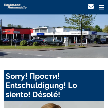
Sorry! Прости!
Entschuldigung! Lo
siento! Désolé!