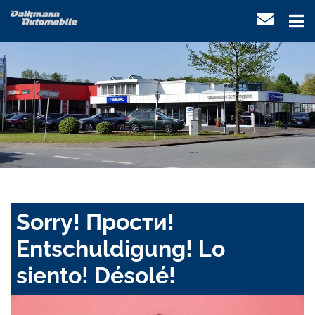
Sorry! Прости!
Entschuldigung! Lo
siento! Désolé!