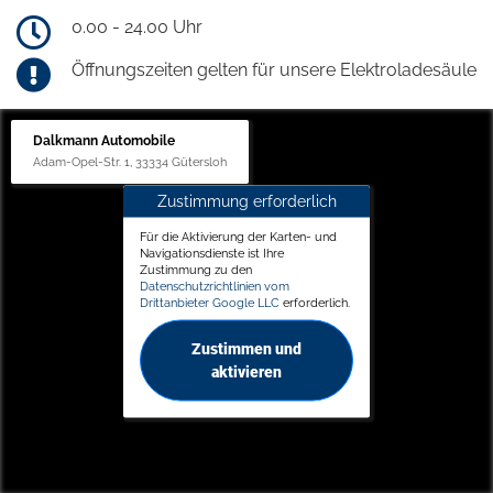
0.00 - 24.00 Uhr
Öffnungszeiten gelten für unsere Elektroladesäule
Dalkmann Automobile
Adam-Opel-Str. 1, 33334 Gütersloh
Zustimmung erforderlich
Für die Aktivierung der Karten- und
Navigationsdienste ist Ihre
Zustimmung zu den
Datenschutzrichtlinien vom
Drittanbieter Google LLC
erforderlich.
Zustimmen und
aktivieren