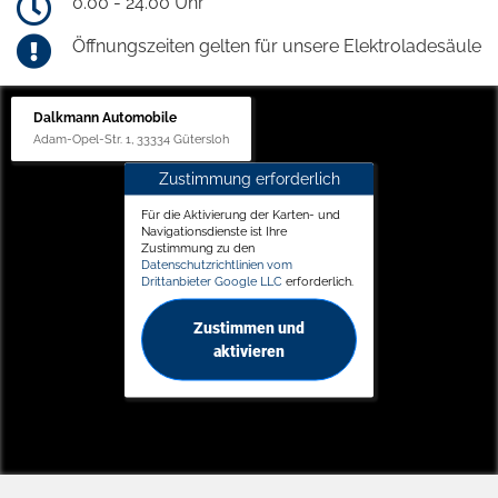
0.00 - 24.00 Uhr
Öffnungszeiten gelten für unsere Elektroladesäule
Dalkmann Automobile
Adam-Opel-Str. 1, 33334 Gütersloh
Zustimmung erforderlich
Für die Aktivierung der Karten- und
Navigationsdienste ist Ihre
Zustimmung zu den
Datenschutzrichtlinien vom
Drittanbieter Google LLC
erforderlich.
Zustimmen und
aktivieren