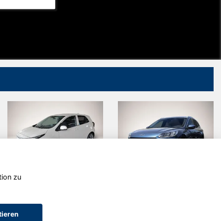
tion zu
Kia Picanto
Ford Kuga
tieren