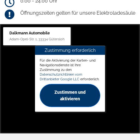
0.00 - 24.00 Uhr
Öffnungszeiten gelten für unsere Elektroladesäule
Dalkmann Automobile
Adam-Opel-Str. 1, 33334 Gütersloh
Zustimmung erforderlich
Für die Aktivierung der Karten- und
Navigationsdienste ist Ihre
Zustimmung zu den
Datenschutzrichtlinien vom
Drittanbieter Google LLC
erforderlich.
Zustimmen und
aktivieren