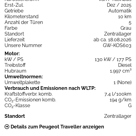
Erst-Zul.
Dez / 2025
Getriebe
Automatik
Kilometerstand
10 km
Anzahl der Türen
5
Farbe
Grau
Standort
Zentrallager
Lieferzeit
ab ca. 18.08.2026
Unsere Nummer
GW-KOS603
Motor:
kW / PS
130 kW / 177 PS
Treibstoff
Diesel
Hubraum
1.997 cm³
Umweltnormen:
Umweltplakette
1 (None)
Verbrauch und Emissionen nach WLTP:
Kraftstoffverbr. komb.
7,4 l/100km
CO
-Emissionen komb.
194 g/km
2
CO
-Klasse
G
2
Standort
Zentrallager
Details zum Peugeot Traveller anzeigen