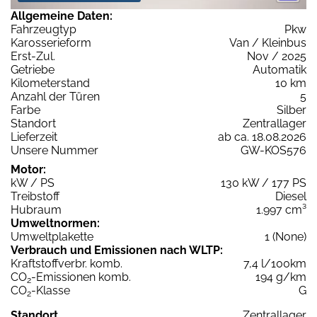
Allgemeine Daten:
Fahrzeugtyp
Pkw
Karosserieform
Van / Kleinbus
Erst-Zul.
Nov / 2025
Getriebe
Automatik
Kilometerstand
10 km
Anzahl der Türen
5
Farbe
Silber
Standort
Zentrallager
Lieferzeit
ab ca. 18.08.2026
Unsere Nummer
GW-KOS576
Motor:
kW / PS
130 kW / 177 PS
Treibstoff
Diesel
Hubraum
1.997 cm³
Umweltnormen:
Umweltplakette
1 (None)
Verbrauch und Emissionen nach WLTP:
Kraftstoffverbr. komb.
7,4 l/100km
CO
-Emissionen komb.
194 g/km
2
CO
-Klasse
G
2
Standort
Zentrallager