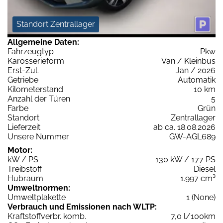
Standort Zentrallager
Allgemeine Daten:
Fahrzeugtyp
Pkw
Karosserieform
Van / Kleinbus
Erst-Zul.
Jan / 2026
Getriebe
Automatik
Kilometerstand
10 km
Anzahl der Türen
5
Farbe
Grün
Standort
Zentrallager
Lieferzeit
ab ca. 18.08.2026
Unsere Nummer
GW-AGL689
Motor:
kW / PS
130 kW / 177 PS
Treibstoff
Diesel
Hubraum
1.997 cm³
Umweltnormen:
Umweltplakette
1 (None)
Verbrauch und Emissionen nach WLTP:
Kraftstoffverbr. komb.
7,0 l/100km