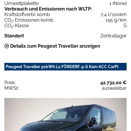
Umweltplakette
1 (None)
Verbrauch und Emissionen nach WLTP:
Kraftstoffverbr. komb.
7,4 l/100km
CO
-Emissionen komb.
195 g/km
2
CO
-Klasse
G
2
Standort
Zentrallager
Details zum Peugeot Traveller anzeigen
Peugeot Traveller 50kWh L2 FÖRDERF. 9-S Kam ACC CarPl
Preis:
42.732,00 €
MWSt:
ausweisbar