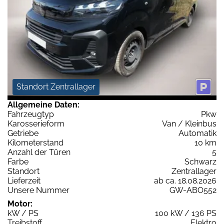
Standort Zentrallager
Allgemeine Daten:
Fahrzeugtyp
Pkw
Karosserieform
Van / Kleinbus
Getriebe
Automatik
Kilometerstand
10 km
Anzahl der Türen
5
Farbe
Schwarz
Standort
Zentrallager
Lieferzeit
ab ca. 18.08.2026
Unsere Nummer
GW-ABO552
Motor:
kW / PS
100 kW / 136 PS
Treibstoff
Elektro