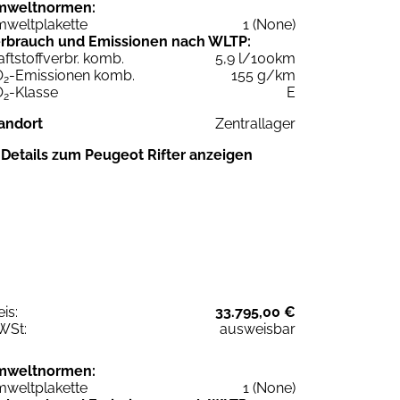
mweltnormen:
weltplakette
1 (None)
rbrauch und Emissionen nach WLTP:
aftstoffverbr. komb.
5,9 l/100km
O
-Emissionen komb.
155 g/km
2
O
-Klasse
E
2
andort
Zentrallager
Details zum Peugeot Rifter anzeigen
eis:
33.795,00 €
WSt:
ausweisbar
mweltnormen:
weltplakette
1 (None)