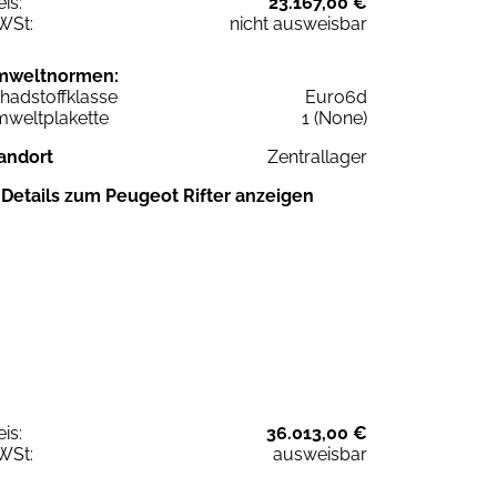
eis:
23.167,00 €
WSt:
nicht ausweisbar
mweltnormen:
hadstoffklasse
Euro6d
weltplakette
1 (None)
andort
Zentrallager
Details zum Peugeot Rifter anzeigen
eis:
36.013,00 €
WSt:
ausweisbar