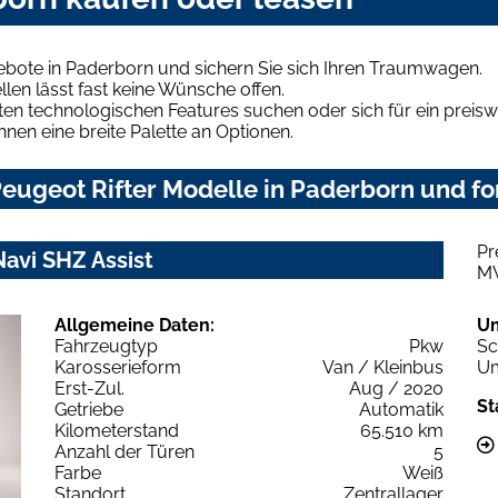
ebote in Paderborn und sichern Sie sich Ihren Traumwagen.
len lässt fast keine Wünsche offen.
en technologischen Features suchen oder sich für ein preiswe
hnen eine breite Palette an Optionen.
eugeot Rifter Modelle in Paderborn und for
Pr
Navi SHZ Assist
M
Allgemeine Daten:
U
Fahrzeugtyp
Pkw
Sc
Karosserieform
Van / Kleinbus
Um
Erst-Zul.
Aug / 2020
St
Getriebe
Automatik
Kilometerstand
65.510 km
Anzahl der Türen
5
Farbe
Weiß
Standort
Zentrallager