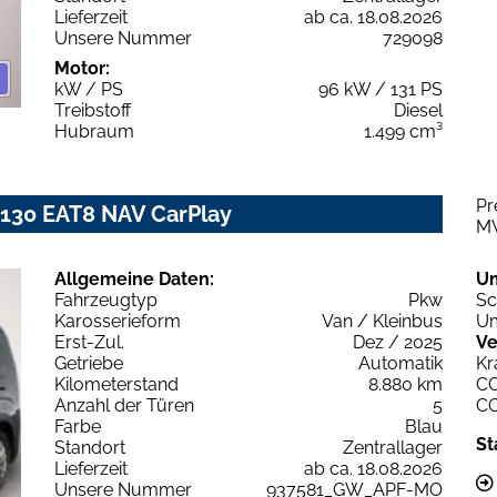
Lieferzeit
ab ca. 18.08.2026
Unsere Nummer
729098
Motor:
kW / PS
96 kW / 131 PS
Treibstoff
Diesel
Hubraum
1.499 cm³
Pr
l 130 EAT8 NAV CarPlay
M
Allgemeine Daten:
U
Fahrzeugtyp
Pkw
Sc
Karosserieform
Van / Kleinbus
Um
Erst-Zul.
Dez / 2025
Ve
Getriebe
Automatik
Kr
Kilometerstand
8.880 km
C
Anzahl der Türen
5
C
Farbe
Blau
St
Standort
Zentrallager
Lieferzeit
ab ca. 18.08.2026
Unsere Nummer
937581_GW_APF-MO