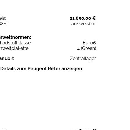
eis:
21.850,00 €
WSt:
ausweisbar
mweltnormen:
hadstoffklasse
Euro6
weltplakette
4 (Green)
andort
Zentrallager
Details zum Peugeot Rifter anzeigen