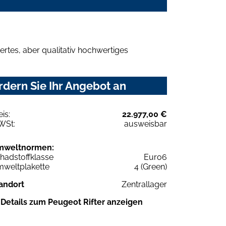
rtes, aber qualitativ hochwertiges
dern Sie Ihr Angebot an
eis:
22.977,00 €
WSt:
ausweisbar
mweltnormen:
hadstoffklasse
Euro6
weltplakette
4 (Green)
andort
Zentrallager
Details zum Peugeot Rifter anzeigen