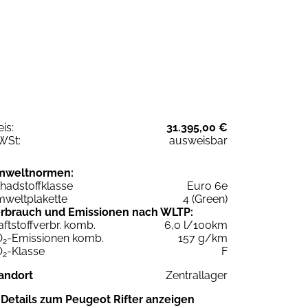
eis:
31.395,00 €
WSt:
ausweisbar
mweltnormen:
hadstoffklasse
Euro 6e
weltplakette
4 (Green)
rbrauch und Emissionen nach WLTP:
aftstoffverbr. komb.
6,0 l/100km
O
-Emissionen komb.
157 g/km
2
O
-Klasse
F
2
andort
Zentrallager
Details zum Peugeot Rifter anzeigen