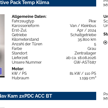
Pr
ctive Pack Temp Klima
M
Allgemeine Daten:
U
Fahrzeugtyp
Pkw
Sc
Karosserieform
Van / Kleinbus
Um
Erst-Zul.
Apr / 2024
St
Getriebe
Schaltgetriebe
Kilometerstand
35.800 km
Anzahl der Türen
5
Farbe
Grau
Standort
Zentrallager
Lieferzeit
ab ca. 18.08.2026
Unsere Nummer
GW-AST687
Motor:
kW / PS
81 kW / 110 PS
Hubraum
1.199 cm³
Pr
l Nav Kam 2xPDC ACC BT
M