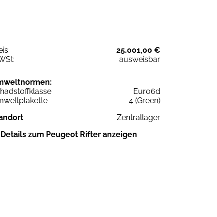
eis:
25.001,00 €
WSt:
ausweisbar
mweltnormen:
hadstoffklasse
Euro6d
weltplakette
4 (Green)
andort
Zentrallager
Details zum Peugeot Rifter anzeigen