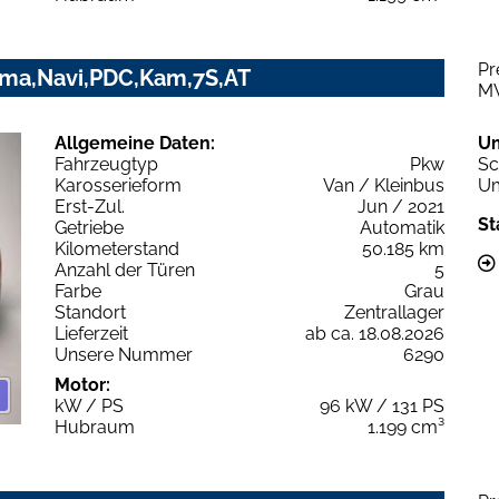
Pr
lima,Navi,PDC,Kam,7S,AT
M
Allgemeine Daten:
U
Fahrzeugtyp
Pkw
Sc
Karosserieform
Van / Kleinbus
Um
Erst-Zul.
Jun / 2021
St
Getriebe
Automatik
Kilometerstand
50.185 km
Anzahl der Türen
5
Farbe
Grau
Standort
Zentrallager
Lieferzeit
ab ca. 18.08.2026
Unsere Nummer
6290
Motor:
kW / PS
96 kW / 131 PS
Hubraum
1.199 cm³