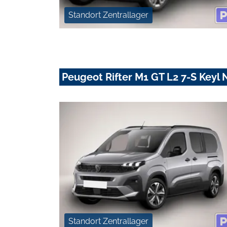
Standort Zentrallager
Peugeot Rifter M1 GT L2 7-S Key
Standort Zentrallager