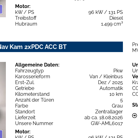
Motor:
kW / PS
96 kW / 131 PS
Treibstoff
Diesel
Hubraum
1.499 cm³
Pr
l Nav Kam 2xPDC ACC BT
M
Allgemeine Daten:
U
Fahrzeugtyp
Pkw
Um
Karosserieform
Van / Kleinbus
Ve
Erst-Zul.
Dez / 2025
Kr
Getriebe
Automatik
C
Kilometerstand
10 km
C
Anzahl der Türen
5
St
Farbe
Grau
Standort
Zentrallager
Lieferzeit
ab ca. 18.08.2026
Unsere Nummer
GW-AML6017
Motor:
kW / PS
96 kW / 131 PS