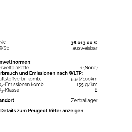
eis:
36.013,00 €
WSt:
ausweisbar
mweltnormen:
weltplakette
1 (None)
rbrauch und Emissionen nach WLTP:
aftstoffverbr. komb.
5,9 l/100km
O
-Emissionen komb.
155 g/km
2
O
-Klasse
E
2
andort
Zentrallager
Details zum Peugeot Rifter anzeigen