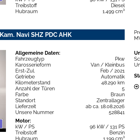
Treibstoff
Diesel
Hubraum
1.499 cm³
Pr
1 Kam. Navi SHZ PDC AHK
M
Allgemeine Daten:
U
Fahrzeugtyp
Pkw
Sc
Karosserieform
Van / Kleinbus
Um
Erst-Zul.
Feb / 2021
St
Getriebe
Automatik
Kilometerstand
48.290 km
Anzahl der Türen
5
Farbe
Braun
Standort
Zentrallager
Lieferzeit
ab ca. 18.08.2026
Unsere Nummer
528841
Motor:
kW / PS
96 kW / 131 PS
Treibstoff
Benzin
Hubraum
1.199 cm³