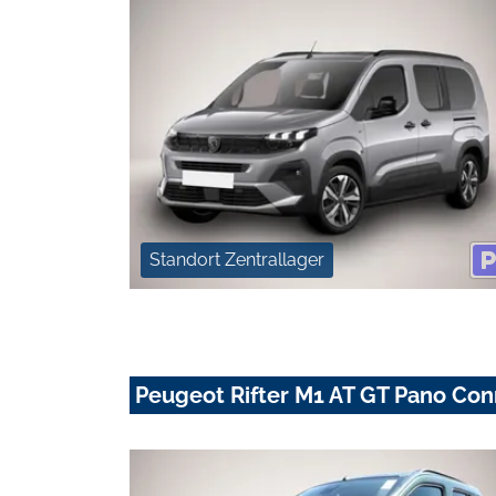
Standort Zentrallager
Peugeot Rifter M1 AT GT Pano Co