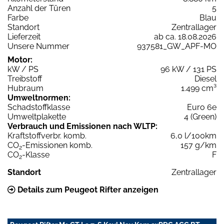
Anzahl der Türen
5
Farbe
Blau
Standort
Zentrallager
Lieferzeit
ab ca. 18.08.2026
Unsere Nummer
937581_GW_APF-MO
Motor:
kW / PS
96 kW / 131 PS
Treibstoff
Diesel
Hubraum
1.499 cm³
Umweltnormen:
Schadstoffklasse
Euro 6e
Umweltplakette
4 (Green)
Verbrauch und Emissionen nach WLTP:
Kraftstoffverbr. komb.
6,0 l/100km
CO
-Emissionen komb.
157 g/km
2
CO
-Klasse
F
2
Standort
Zentrallager
Details zum Peugeot Rifter anzeigen