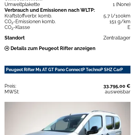
Umweltplakette
1 (None)
Verbrauch und Emissionen nach WLTP:
Kraftstoffverbr. komb.
5,7 l/100km
CO
-Emissionen komb.
151 g/km
2
CO
-Klasse
E
2
Standort
Zentrallager
Details zum Peugeot Rifter anzeigen
Peugeot Rifter M1 AT GT Pano ConnectP TechnoP SHZ CarP
Preis:
33.795,00 €
MWSt:
ausweisbar