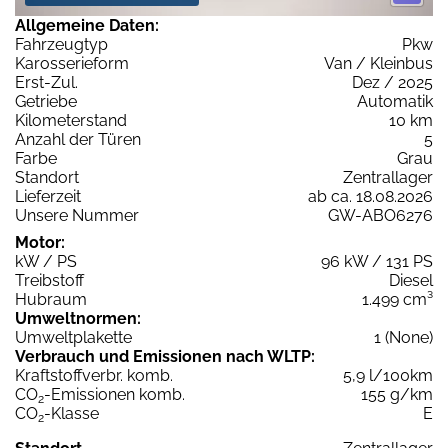
Allgemeine Daten:
Fahrzeugtyp
Pkw
Karosserieform
Van / Kleinbus
Erst-Zul.
Dez / 2025
Getriebe
Automatik
Kilometerstand
10 km
Anzahl der Türen
5
Farbe
Grau
Standort
Zentrallager
Lieferzeit
ab ca. 18.08.2026
Unsere Nummer
GW-ABO6276
Motor:
kW / PS
96 kW / 131 PS
Treibstoff
Diesel
Hubraum
1.499 cm³
Umweltnormen:
Umweltplakette
1 (None)
Verbrauch und Emissionen nach WLTP:
Kraftstoffverbr. komb.
5,9 l/100km
CO
-Emissionen komb.
155 g/km
2
CO
-Klasse
E
2