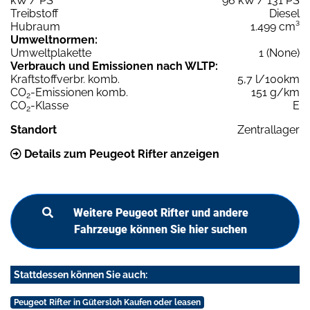
kW / PS
96 kW / 131 PS
Treibstoff
Diesel
Hubraum
1.499 cm³
Umweltnormen:
Umweltplakette
1 (None)
Verbrauch und Emissionen nach WLTP:
Kraftstoffverbr. komb.
5,7 l/100km
CO
-Emissionen komb.
151 g/km
2
CO
-Klasse
E
2
Standort
Zentrallager
Details zum Peugeot Rifter anzeigen
Weitere Peugeot Rifter und andere
Fahrzeuge können Sie hier suchen
Stattdessen können Sie auch:
Peugeot Rifter in Gütersloh Kaufen oder leasen