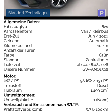
Standort Zentrallager
Allgemeine Daten:
Fahrzeugtyp
Pkw
Karosserieform
Van / Kleinbus
Erst-Zul.
Jun / 2026
Getriebe
Automatik
Kilometerstand
10 km
Anzahl der Türen
5
Farbe
Grün
Standort
Zentrallager
Lieferzeit
ab ca. 18.08.2026
Unsere Nummer
GW-ANO1526
Motor:
kW / PS
96 kW / 131 PS
Treibstoff
Diesel
Hubraum
1.499 cm³
Umweltnormen:
Umweltplakette
1 (None)
Verbrauch und Emissionen nach WLTP:
Kraftstoffverbr. komb.
5,7 l/100km