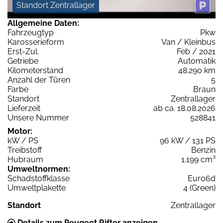
Standort Zentrallager
Allgemeine Daten:
Fahrzeugtyp
Pkw
Karosserieform
Van / Kleinbus
Erst-Zul.
Feb / 2021
Getriebe
Automatik
Kilometerstand
48.290 km
Anzahl der Türen
5
Farbe
Braun
Standort
Zentrallager
Lieferzeit
ab ca. 18.08.2026
Unsere Nummer
528841
Motor:
kW / PS
96 kW / 131 PS
Treibstoff
Benzin
Hubraum
1.199 cm³
Umweltnormen:
Schadstoffklasse
Euro6d
Umweltplakette
4 (Green)
Standort
Zentrallager
Details zum Peugeot Rifter anzeigen