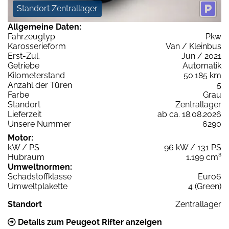
Standort Zentrallager
Allgemeine Daten:
Fahrzeugtyp
Pkw
Karosserieform
Van / Kleinbus
Erst-Zul.
Jun / 2021
Getriebe
Automatik
Kilometerstand
50.185 km
Anzahl der Türen
5
Farbe
Grau
Standort
Zentrallager
Lieferzeit
ab ca. 18.08.2026
Unsere Nummer
6290
Motor:
kW / PS
96 kW / 131 PS
Hubraum
1.199 cm³
Umweltnormen:
Schadstoffklasse
Euro6
Umweltplakette
4 (Green)
Standort
Zentrallager
Details zum Peugeot Rifter anzeigen