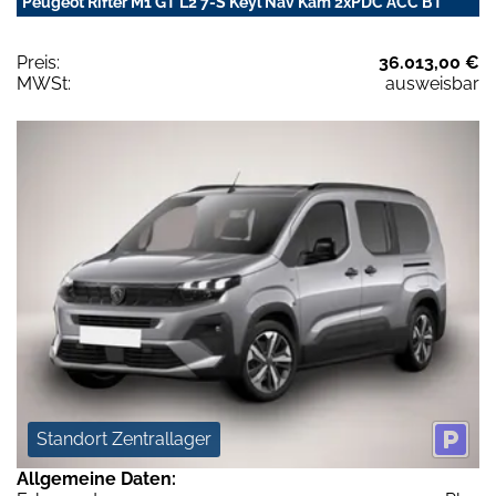
Peugeot Rifter M1 GT L2 7-S Keyl Nav Kam 2xPDC ACC BT
Preis:
36.013,00 €
MWSt:
ausweisbar
Standort Zentrallager
Allgemeine Daten: