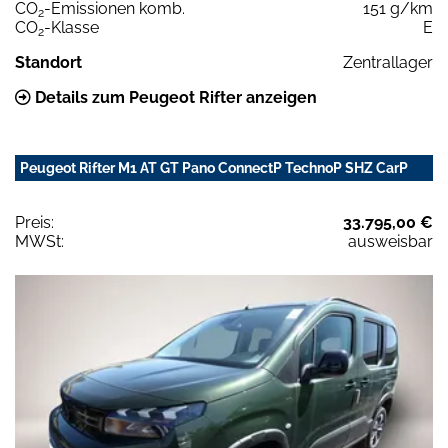
CO
-Emissionen komb.
151 g/km
2
CO
-Klasse
E
2
Standort
Zentrallager
Details zum Peugeot Rifter anzeigen
Peugeot Rifter M1 AT GT Pano ConnectP TechnoP SHZ CarP
Preis:
33.795,00 €
MWSt:
ausweisbar