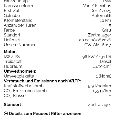
Fahrzeugtyp
Pkw
Karosserieform
Van / Kleinbus
Erst-Zul.
Dez / 2025
Getriebe
Automatik
Kilometerstand
10 km
Anzahl der Türen
5
Farbe
Grau
Standort
Zentrallager
Lieferzeit
ab ca. 18.08.2026
Unsere Nummer
GW-AML6017
Motor:
kW / PS
96 kW / 131 PS
Treibstoff
Diesel
Hubraum
1.499 cm³
Umweltnormen:
Umweltplakette
1 (None)
Verbrauch und Emissionen nach WLTP:
Kraftstoffverbr. komb.
5,9 l/100km
CO
-Emissionen komb.
155 g/km
2
CO
-Klasse
E
2
Standort
Zentrallager
Details zum Peugeot Rifter anzeigen