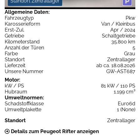
Standort Zentrallager
Allgemeine Daten:
Fahrzeugtyp
Pkw
Karosserieform
Van / Kleinbus
Erst-Zul.
Apr / 2024
Getriebe
Schaltgetriebe
Kilometerstand
35.800 km
Anzahl der Türen
5
Farbe
Grau
Standort
Zentrallager
Lieferzeit
ab ca. 18.08.2026
Unsere Nummer
GW-AST687
Motor:
kW / PS
81 kW / 110 PS
Hubraum
1.199 cm³
Umweltnormen:
Schadstoffklasse
Euro6d
Umweltplakette
1 (None)
Standort
Zentrallager
Details zum Peugeot Rifter anzeigen